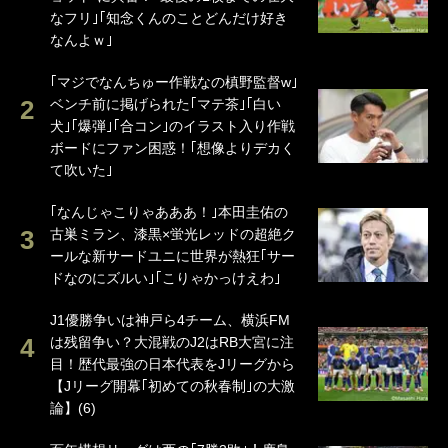
なフリ｣｢知念くんのことどんだけ好き
なんよｗ｣
｢マジでなんちゅー作戦なの槙野監督w｣
ベンチ前に掲げられた｢マテ茶｣｢白い
犬｣｢爆弾｣｢合コン｣のイラスト入り作戦
ボードにファン困惑！｢想像よりデカく
て吹いた｣
｢なんじゃこりゃあああ！｣本田圭佑の
古巣ミラン、漆黒×蛍光レッドの超絶ク
ールな新サードユニに世界が熱狂｢サー
ドなのにズルい｣｢こりゃかっけえわ｣
J1優勝争いは神戸ら4チーム、横浜FM
は残留争い？大混戦のJ2はRB大宮に注
目！歴代最強の日本代表をJリーグから
【Jリーグ開幕｢初めての秋春制｣の大激
論】(6)