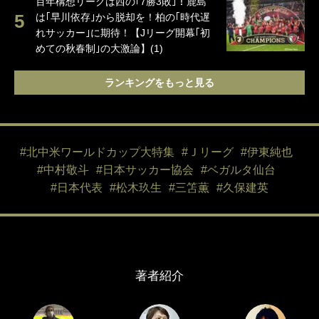
百年構想リーグは西の｢7勝3敗｣！鹿島
は｢早川依存｣から脱却を！柏の｢時代遅
れサッカー｣に期待！【Jリーグ開幕｢初
めての秋春制｣の大激論】(1)
ランキングをもっと見る
#北中米ワールドカップ大特集
#Ｊリーグ
#伊東純也
#中村敬斗
#日本サッカー協会
#ベガルタ仙台
#日本代表
#松木玖生
#三笘薫
#久保建英
著者紹介