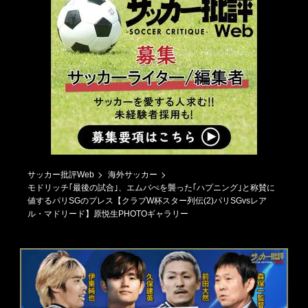
サッカー批評Web
海外サッカー
モドリッチ｢最後の試合｣、エムバぺを襲った｢ハプニング｣と称賛に
値するパリSGのプレス【クラブW杯スター列伝(2)パリSGvsレア
ル・マドリード】原悦生PHOTOギャラリー