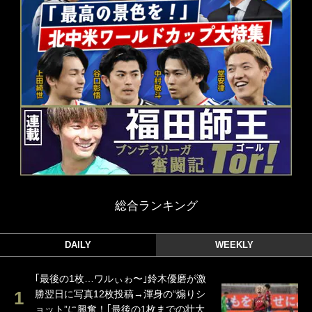
総合ランキング
DAILY
WEEKLY
｢最後の1枚…ワルぃゎ〜｣鈴木優磨が激
勝翌日に写真12枚投稿→渾身の“煽りシ
ョット”に興奮！｢最後の1枚までの壮大