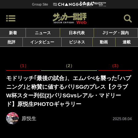
Group Site
新着
ニュース
日本代表
Jリーグ・国内
批評
インタビュー
ビジネス
動画
連載
（1）
（2）
（3）
モドリッチ｢最後の試合｣、エムバぺを襲った｢ハプ
ニング｣と称賛に値するパリSGのプレス【クラブ
W杯スター列伝(2)パリSGvsレアル・マドリー
ド】原悦生PHOTOギャラリー
原悦生
2025.08.04