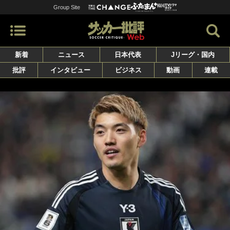
Group Site
新着
ニュース
日本代表
Jリーグ・国内
批評
インタビュー
ビジネス
動画
連載