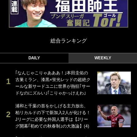
総合ランキング
DAILY
WEEKLY
｢なんじゃこりゃあああ！｣本田圭佑の
古巣ミラン、漆黒×蛍光レッドの超絶ク
ールな新サードユニに世界が熱狂｢サー
ドなのにズルい｣｢こりゃかっけえわ｣
浦和と千葉の首をかしげる主力放出、
柏リカルドの下で新加入2人が化ける！
Jリーグに必要な外国人選手は【Jリー
グ開幕｢初めての秋春制｣の大激論】(4)