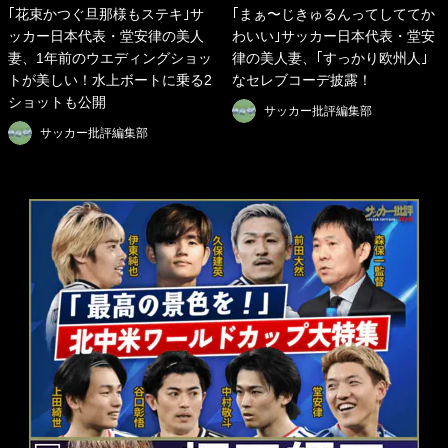
｢花束かつぐ旦那様もステキ｣サ
｢まぁ〜じきゅるんってしててか
ッカー日本代表・堂安律の美人
わいい｣サッカー日本代表・堂安
妻、1年前のウエディングショッ
律の美人妻、｢すっかり欧州人｣
トが美しい！水上ボートに乗る2
なセレブコーデ披露！
ショットも公開
サッカー批評編集部
サッカー批評編集部