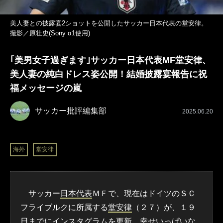
美人妻との披露宴2ショットを公開したサッカー日本代表の堂安律。
撮影／原壮史(Sony α1使用)
｢美男女子過ぎます｣サッカー日本代表MF堂安律、
美人妻の純白ドレス姿公開！結婚披露宴報告に祝
福メッセージの嵐
サッカー批評編集部
2025.06.20
海外
堂安律
サッカー
日本代表
ＭＦで、現在はドイツのＳＣ
フライブルクに所属する
堂安律
（２７）が、１９
日までにインスタグラムを更新。幸せいっぱいな