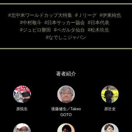
#北中米ワールドカップ大特集
#Ｊリーグ
#伊東純也
#中村敬斗
#日本サッカー協会
#日本代表
#ジュビロ磐田
#ベガルタ仙台
#松木玖生
#なでしこジャパン
著者紹介
原悦生
後藤健生／Takeo
原壮史
GOTO