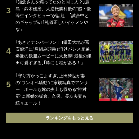
｢知念さんを煽ってたのと同じ人？｣鹿
島・鈴木優磨、大逆転勝利後の“超・優
等生インタビュー”が話題！｢試合中と
のギャップw｣｢礼儀正しいイケメンや
な」
｢あざとナンバーワン！｣鎌田大地が冨
安健洋に“肩組み頭乗せ”!?｢パレス兄弟｣
爆誕の歓迎ムービーに大反響｢最後の鎌
田可愛すぎる｣｢粋にも程がある！」
｢守り方かっこよすぎ｣上田綺世が妻
の“ワンオペ騒動”に家族写真でアンサ
ー！ボールも嫁の炎上も収める“神対
応”に新婚の板倉、久保、長友夫妻も
続々エール！
ランキングをもっと見る