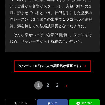
いうご縁から交際がスタートし、入籍は昨年の１
月に済ませているという。伴侶を手にした堂安の
昨シーズンは３４試合の出場で１０ゴールと絶好
調。満を持しての結婚披露宴となったようだ。
そんな幸せいっぱいな新郎新婦に、ファンをは
じめ、サッカー界からも祝福の声が届いた。
次ページ：■「お二人の雰囲気が最高です」
1
2
3
ツイート
シェア
LINEで送る