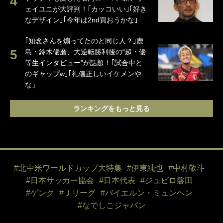
ェイユニが大評判！｢カッコいい｣｢好き
なデザイン｣｢今年は2nd買おうかな｣
｢知念さんを煽ってたのと同じ人？｣鹿
島・鈴木優磨、大逆転勝利後の“超・優
等生インタビュー”が話題！｢試合中と
のギャップw｣｢礼儀正しいイケメンや
な」
ランキングをもっと見る
#北中米ワールドカップ大特集
#伊東純也
#中村敬斗
#日本サッカー協会
#日本代表
#ジュビロ磐田
#ゲンク
#Ｊリーグ
#バイエルン・ミュンヘン
#なでしこジャパン