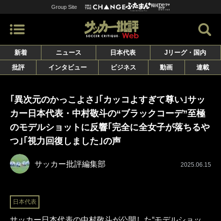
Group Site
新着
ニュース
日本代表
Jリーグ・国内
批評
インタビュー
ビジネス
動画
連載
｢異次元のかっこよさ｣｢カッコよすぎて尊い｣サッ
カー日本代表・中村敬斗の“ブラックコーデ”至極
のモデルショットに反響｢完全に全女子が落ちるや
つ｣｢視力回復しました｣の声
サッカー批評編集部
2025.06.15
日本代表
サッカー日本代表の中村敬斗が公開した“モデルショッ