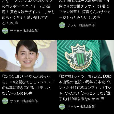
んな！｣人気アパレル×J3クラブ
ね！｣東京Vユース出身俳優・竹
のコラボ3rdユニフォームが話
内涼真の古巣グラウンド帰還に
題！ 黄色＆波デザインに｢しかも
ファン興奮！｢涼真くんのサッカ
めちゃくちゃ可愛い欲しすぎ
ー姿もっとみたい！｣の声
る！｣の声
サッカー批評編集部
サッカー批評編集部
｢ほぼ石田ゆり子やんと思った
｢松本城Tシャツ、買わねば｣J3松
ら｣FIFA公開なでしこレジェンド
本山雅の“創設60周年”松本城プリ
の写真に驚き広がる！｢美しい
ントお手頃価格コンフィットTシ
な｣｢かっわ笑｣の声
ャツが人気！｢かっこええな｣｢選
手別は19年以来なのか｣の声
サッカー批評編集部
サッカー批評編集部