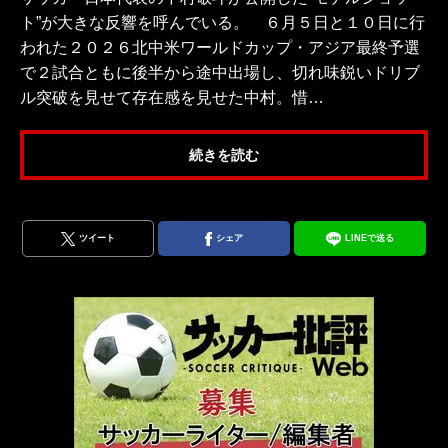
ト”が大きな反響を呼んでいる。 ６月５日と１０日に行
われた２０２６北中米ワールドカップ・アジア最終予選
で２試合ともに後半から途中出場し、切れ味鋭いドリブ
ル突破を見せて存在感を見せた中村。惜…
続きを読む
ツイート
シェア
LINEで送る