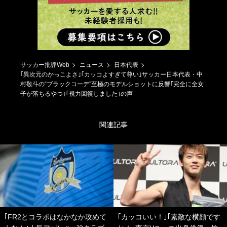
サッカー批評Web
ニュース
日本代表
｢異次元のかっこよさ｣｢カッコよすぎて尊い｣サッカー日本代表・中
村敬斗の“ブラックコーデ”至極のモデルショットに反響｢完全に全女
子が落ちるやつ｣｢視力回復しました｣の声
関連記事
｢FR2とコラボはなかなか攻めて
｢カッコいい！｣｢素敵な横顔です