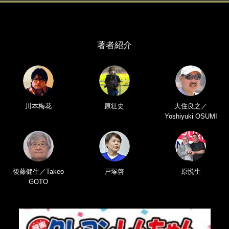
著者紹介
川本梅花
原壮史
大住良之／
Yoshiyuki OSUMI
後藤健生／Takeo
戸塚啓
原悦生
GOTO