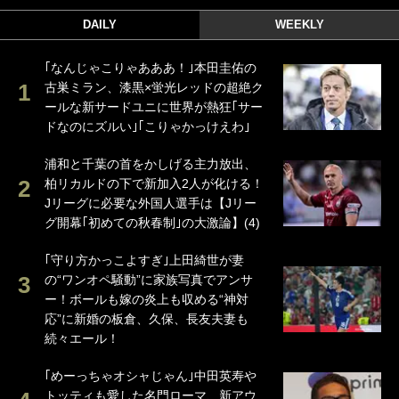
DAILY
WEEKLY
｢なんじゃこりゃあああ！｣本田圭佑の
古巣ミラン、漆黒×蛍光レッドの超絶ク
ールな新サードユニに世界が熱狂｢サー
ドなのにズルい｣｢こりゃかっけえわ｣
浦和と千葉の首をかしげる主力放出、
柏リカルドの下で新加入2人が化ける！
Jリーグに必要な外国人選手は【Jリー
グ開幕｢初めての秋春制｣の大激論】(4)
｢守り方かっこよすぎ｣上田綺世が妻
の“ワンオペ騒動”に家族写真でアンサ
ー！ボールも嫁の炎上も収める“神対
応”に新婚の板倉、久保、長友夫妻も
続々エール！
｢めーっちゃオシャじゃん｣中田英寿や
トッティも愛した名門ローマ、新アウ