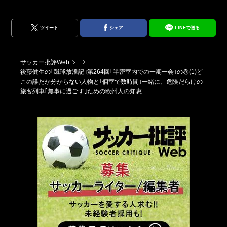
ツイート
シェア
LINEで送る
サッカー批評Web
後藤健生の｢蹴球放浪記｣第264回｢半密室内での一期一会｣の巻(1)ど
この誰だか分からない人物と｢個室で数時間｣一緒に、危険だらけの
旅客列車｢無事に過ごす｣ための欧州人の知恵