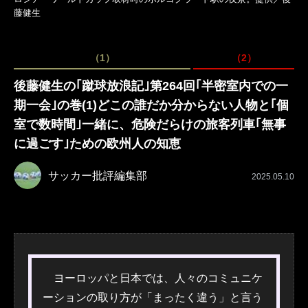
藤健生
（1）
（2）
後藤健生の｢蹴球放浪記｣第264回｢半密室内での一
期一会｣の巻(1)どこの誰だか分からない人物と｢個
室で数時間｣一緒に、危険だらけの旅客列車｢無事
に過ごす｣ための欧州人の知恵
サッカー批評編集部
2025.05.10
ヨーロッパと日本では、人々のコミュニケ
ーションの取り方が「まったく違う」と言う