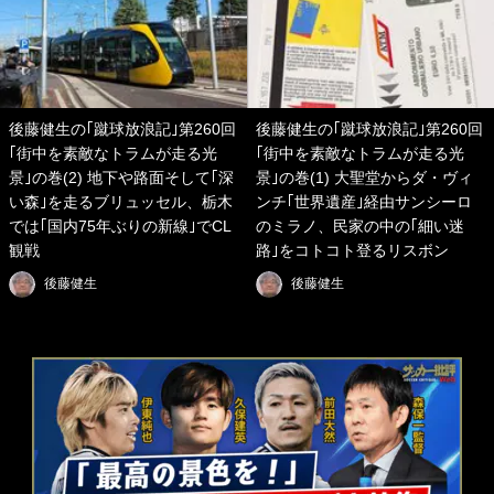
後藤健生の｢蹴球放浪記｣第260回
後藤健生の｢蹴球放浪記｣第260回
｢街中を素敵なトラムが走る光
｢街中を素敵なトラムが走る光
景｣の巻(2) 地下や路面そして｢深
景｣の巻(1) 大聖堂からダ・ヴィ
い森｣を走るブリュッセル、栃木
ンチ｢世界遺産｣経由サンシーロ
では｢国内75年ぶりの新線｣でCL
のミラノ、民家の中の｢細い迷
観戦
路｣をコトコト登るリスボン
後藤健生
後藤健生