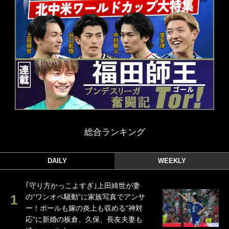
総合ランキング
DAILY
WEEKLY
｢守り方かっこよすぎ｣上田綺世が妻
の“ワンオペ騒動”に家族写真でアンサ
ー！ボールも嫁の炎上も収める“神対
応”に新婚の板倉、久保、長友夫妻も