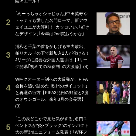
続々エール！
｢めーっちゃオシャじゃん｣中田英寿や
トッティも愛した名門ローマ、新アウ
ェイユニが大評判！｢カッコいい｣｢好き
なデザイン｣｢今年は2nd買おうかな｣
浦和と千葉の首をかしげる主力放出、
柏リカルドの下で新加入2人が化ける！
Jリーグに必要な外国人選手は【Jリー
グ開幕｢初めての秋春制｣の大激論】(4)
W杯クオーター制への大反発か、FIFA
会長を追い詰めた｢欧州のボイコット｣
と再選の行方【FIFA3兆円の野望と2度
のオウンゴール、来年3月の会長選】
(3)
｢この炎どこかで見た気がする｣名門ユ
ベントスが“炎×ブラック”のインパクト
大の新3rdユニフォーム発表！｢W杯フ