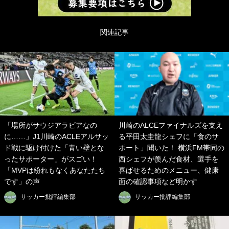
関連記事
「場所がサウジアラビアなの
川崎のALCEファイナルズを支え
に……」J1川崎のACLEアルサッ
る平田太圭龍シェフに「食のサ
ド戦に駆け付けた「青い壁とな
ポート」聞いた！ 横浜FM帯同の
ったサポーター」がスゴい！
西シェフが羨んだ食材、選手を
「MVPは紛れもなくあなたたち
喜ばせるためのメニュー、健康
です」の声
面の確認事項など明かす
サッカー批評編集部
サッカー批評編集部