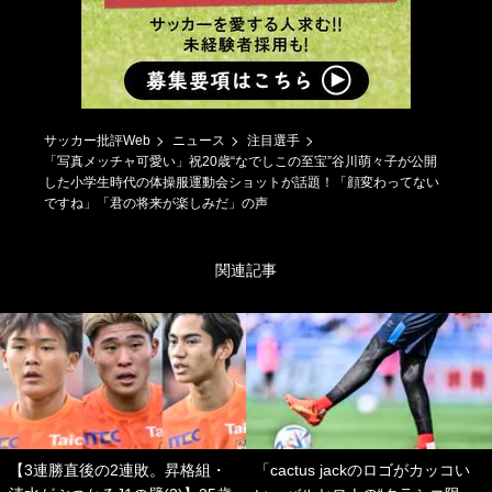
サッカー批評Web
ニュース
注目選手
「写真メッチャ可愛い」祝20歳“なでしこの至宝”谷川萌々子が公開
した小学生時代の体操服運動会ショットが話題！「顔変わってない
ですね」「君の将来が楽しみだ」の声
関連記事
【3連勝直後の2連敗。昇格組・
「cactus jackのロゴがカッコい