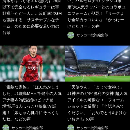
清水がぶつかるJ1の壁(2)】25歳
い」バルセロナの“クラシコ限
以下で完全なるレギュラーは宇
定”大人気ラッパーとのコラボユ
野禅斗ただ一人……反町康治GM
ニフォームが話題！「リークよ
も強調する「サステナブルなチ
り全然カッコいい」「かっけー
ーム」のために必要な若い力の
けどたけー」の声
台頭
サッカー批評編集部
「素敵な家族」「ほんわかしま
「天使やん」「まじで女神よ」
した」J1鹿島MF三竿健斗の人気
J1神戸のガチ“勝利の女神”超人気
アナ妻＆2歳愛娘のピッチ登
アイドルの可憐なユニフォーム
場“親子3人ほっこり映像”が話
ショットに反響！「全試合来て
題！「娘ちゃん健斗にそっくり
ください」「おめでとう&まけな
だね」などの声
いおき!!」の声
サッカー批評編集部
サッカー批評編集部