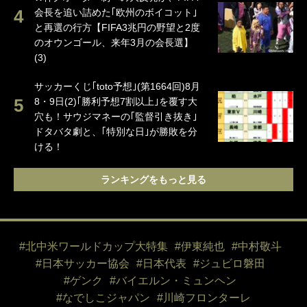
会長を追い詰めた｢欧州のボイコット｣
と再選の行方【FIFA3兆円の野望と2度
のオウンゴール、来年3月の会長選】
(3)
サッカーくじ｢toto予想｣(第1664回)8月
8・9日(2)｢勝利予想7割以上｣を覆す大
穴も！サウジマネーの｢監督引き抜き｣
ドタバタ劇と、｢特別な日｣が勝敗を分
ける！
ランキングをもっと見る
#北中米ワールドカップ大特集
#伊東純也
#中村敬斗
#日本サッカー協会
#日本代表
#ジュビロ磐田
#ゲンク
#バイエルン・ミュンヘン
#なでしこジャパン
#川崎フロンターレ