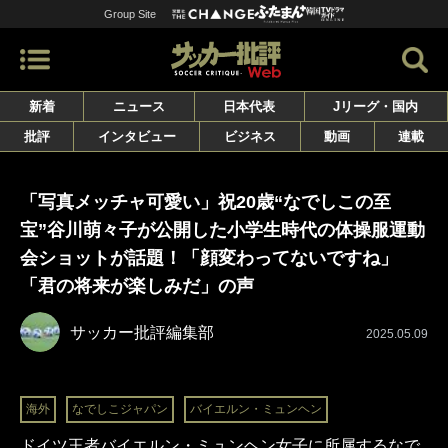
Group Site
新着
ニュース
日本代表
Jリーグ・国内
批評
インタビュー
ビジネス
動画
連載
「写真メッチャ可愛い」祝20歳“なでしこの至
宝”谷川萌々子が公開した小学生時代の体操服運動
会ショットが話題！「顔変わってないですね」
「君の将来が楽しみだ」の声
サッカー批評編集部
2025.05.09
海外
なでしこジャパン
バイエルン・ミュンヘン
ドイツ王者バイエルン・ミュンヘン女子に所属するなで