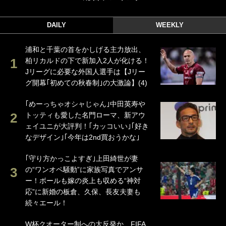
DAILY
WEEKLY
浦和と千葉の首をかしげる主力放出、
柏リカルドの下で新加入2人が化ける！
Jリーグに必要な外国人選手は【Jリー
グ開幕｢初めての秋春制｣の大激論】(4)
｢めーっちゃオシャじゃん｣中田英寿や
トッティも愛した名門ローマ、新アウ
ェイユニが大評判！｢カッコいい｣｢好き
なデザイン｣｢今年は2nd買おうかな｣
｢守り方かっこよすぎ｣上田綺世が妻
の“ワンオペ騒動”に家族写真でアンサ
ー！ボールも嫁の炎上も収める“神対
応”に新婚の板倉、久保、長友夫妻も
続々エール！
W杯クオーター制への大反発か、FIFA