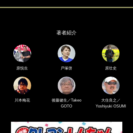
著者紹介
原悦生
戸塚啓
原壮史
川本梅花
後藤健生／Takeo
大住良之／
GOTO
Yoshiyuki OSUMI