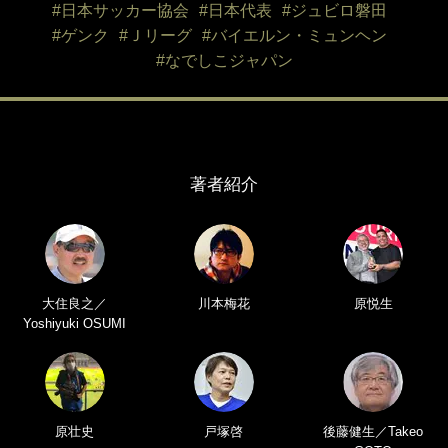
#日本サッカー協会
#日本代表
#ジュビロ磐田
#ゲンク
#Ｊリーグ
#バイエルン・ミュンヘン
#なでしこジャパン
著者紹介
大住良之／
川本梅花
原悦生
Yoshiyuki OSUMI
原壮史
戸塚啓
後藤健生／Takeo