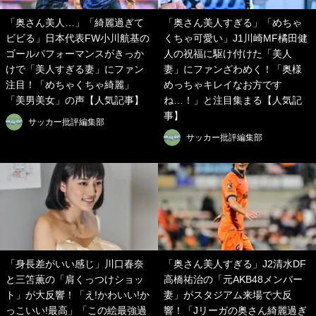
「奥さん美人…」「綺麗過ぎて
「奥さん美人すぎる」「めちゃ
ビビる」日本代表FW小川航基の
くちゃ可愛い」J1川崎MF橘田健
ゴールパフォーマンスがきっか
人の祝福に駆け付けた「美人
けで「美人すぎる妻」にファン
妻」にファンざわめく！「奥様
注目！「めちゃくちゃ綺麗」
めっちゃキレイなお方です
「美男美女」の声【人気記事】
ね…！」と注目集まる【人気記
事】
サッカー批評編集部
サッカー批評編集部
「身長差がいい感じ」川口春奈
「奥さん美人すぎる」J2清水DF
と三笘薫の「肩くっつけショッ
高橋祐治の「元AKB48メンバー
ト」が大反響！「え!かわいい!か
妻」がスタジアム来場で大反
っこいい!最高」「この絵最強過
響！「Jリーガの奥さん綺麗過ぎ