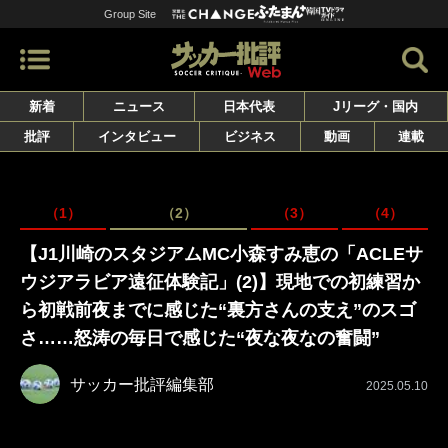
Group Site
新着
ニュース
日本代表
Jリーグ・国内
批評
インタビュー
ビジネス
動画
連載
（1）
（2）
（3）
（4）
【J1川崎のスタジアムMC小森すみ恵の「ACLEサ
ウジアラビア遠征体験記」(2)】現地での初練習か
ら初戦前夜までに感じた“裏方さんの支え”のスゴ
さ……怒涛の毎日で感じた“夜な夜なの奮闘”
サッカー批評編集部
2025.05.10