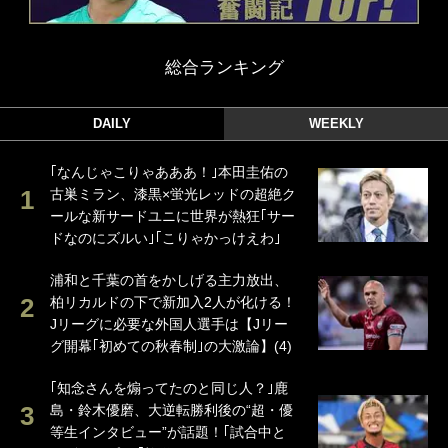
総合ランキング
DAILY
WEEKLY
｢なんじゃこりゃあああ！｣本田圭佑の
古巣ミラン、漆黒×蛍光レッドの超絶ク
ールな新サードユニに世界が熱狂｢サー
ドなのにズルい｣｢こりゃかっけえわ｣
浦和と千葉の首をかしげる主力放出、
柏リカルドの下で新加入2人が化ける！
Jリーグに必要な外国人選手は【Jリー
グ開幕｢初めての秋春制｣の大激論】(4)
｢知念さんを煽ってたのと同じ人？｣鹿
島・鈴木優磨、大逆転勝利後の“超・優
等生インタビュー”が話題！｢試合中と