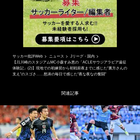
サッカー批評Web
ニュース
Jリーグ・国内
【J1川崎のスタジアムMC小森すみ恵の「ACLEサウジアラビア遠征
体験記」(2)】現地での初練習から初戦前夜までに感じた“裏方さんの
支え”のスゴさ……怒涛の毎日で感じた“夜な夜なの奮闘”
関連記事