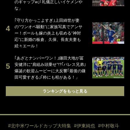
のギャップw｣｢礼儀正しいイケメンや
な」
｢守り方かっこよすぎ｣上田綺世が妻
の“ワンオペ騒動”に家族写真でアンサ
ー！ボールも嫁の炎上も収める“神対
応”に新婚の板倉、久保、長友夫妻も
続々エール！
｢あざとナンバーワン！｣鎌田大地が冨
安健洋に“肩組み頭乗せ”!?｢パレス兄弟｣
爆誕の歓迎ムービーに大反響｢最後の鎌
田可愛すぎる｣｢粋にも程がある！」
ランキングをもっと見る
#北中米ワールドカップ大特集
#伊東純也
#中村敬斗