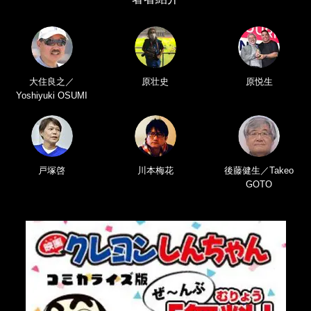
大住良之／
原壮史
原悦生
Yoshiyuki OSUMI
戸塚啓
川本梅花
後藤健生／Takeo
GOTO