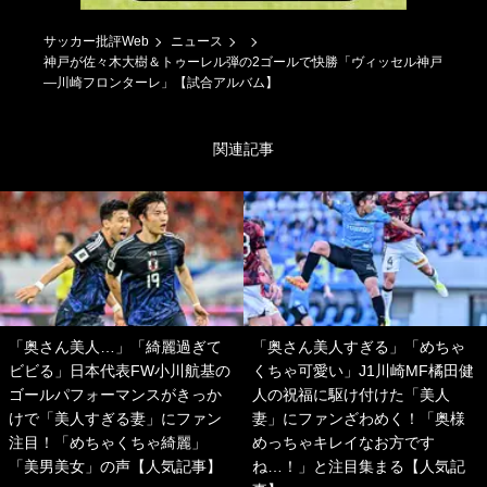
サッカー批評Web
ニュース
神戸が佐々木大樹＆トゥーレル弾の2ゴールで快勝「ヴィッセル神戸
―川崎フロンターレ」【試合アルバム】
関連記事
「奥さん美人…」「綺麗過ぎて
「奥さん美人すぎる」「めちゃ
ビビる」日本代表FW小川航基の
くちゃ可愛い」J1川崎MF橘田健
ゴールパフォーマンスがきっか
人の祝福に駆け付けた「美人
けで「美人すぎる妻」にファン
妻」にファンざわめく！「奥様
注目！「めちゃくちゃ綺麗」
めっちゃキレイなお方です
「美男美女」の声【人気記事】
ね…！」と注目集まる【人気記