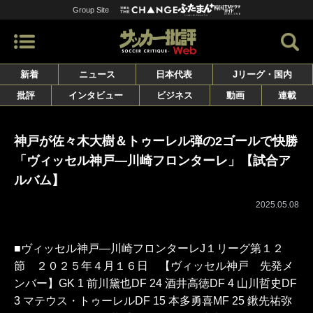
Group Site
新着
ニュース
日本代表
Jリーグ・国内
批評
インタビュー
ビジネス
動画
連載
神戸が佐々木大樹＆トゥーレル弾の2ゴールで快勝
「ヴィッセル神戸―川崎フロンターレ」【試合ア
ルバム】
2025.05.08
■ヴィッセル神戸―川崎フロンターレJ１リーグ第１２
節 ２０２５年４月１６日 【ヴィッセル神戸 先発メ
ンバー】GK 1 前川黛也DF 24 酒井高徳DF 4 山川哲史DF
3 マテウス・トゥーレルDF 15 本多勇喜MF 25 鍬先祐弥