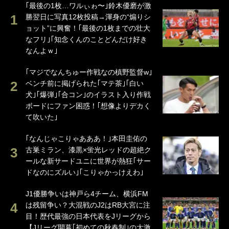
｢最後の1枚…ワルぃゎ〜｣鈴木優磨が激
勝翌日に写真12枚投稿→渾身の“煽りシ
ョット”に興奮！｢最後の1枚までの壮大
なフリ｣｢知念くんのことどんだけ好き
なんよｗ｣
｢マジでなんちゅー作戦なの槙野監督w｣
ベンチ前に掲げられた｢マテ茶｣｢白い
犬｣｢爆弾｣｢合コン｣のイラスト入り作戦
ボードにファン困惑！｢想像よりデカく
て吹いた｣
｢なんじゃこりゃあああ！｣本田圭佑の
古巣ミラン、漆黒×蛍光レッドの超絶ク
ールな新サードユニに世界が熱狂｢サー
ドなのにズルい｣｢こりゃかっけえわ｣
J1優勝争いは神戸ら4チーム、横浜FM
は残留争い？大混戦のJ2はRB大宮に注
目！歴代最強の日本代表をJリーグから
【Jリーグ開幕｢初めての秋春制｣の大激