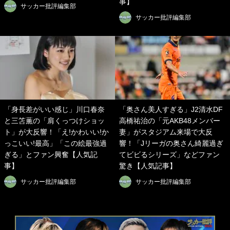
事】
サッカー批評編集部
サッカー批評編集部
「身長差がいい感じ」川口春奈
「奥さん美人すぎる」J2清水DF
と三笘薫の「肩くっつけショッ
高橋祐治の「元AKB48メンバー
ト」が大反響！「え!かわいい!か
妻」がスタジアム来場で大反
っこいい!最高」「この絵最強過
響！「Jリーガの奥さん綺麗過ぎ
ぎる」とファン興奮【人気記
てビビるシリーズ」などファン
事】
驚き【人気記事】
サッカー批評編集部
サッカー批評編集部