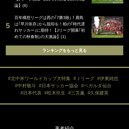
論】(6)
百年構想リーグは西の｢7勝3敗｣！鹿島
は｢早川依存｣から脱却を！柏の｢時代遅
れサッカー｣に期待！【Jリーグ開幕｢初
めての秋春制｣の大激論】(1)
ランキングをもっと見る
#北中米ワールドカップ大特集
#Ｊリーグ
#伊東純也
#中村敬斗
#日本サッカー協会
#ベガルタ仙台
#日本代表
#松木玖生
#三笘薫
#久保建英
著者紹介