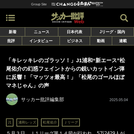
Group Site
新着
ニュース
日本代表
Jリーグ・国内
批評
インタビュー
ビジネス
動画
連載
「キレッキレのゴラッソ！」J1浦和“新エース”松
尾佑介の幻惑フェイントからの鋭いカットイン弾
に反響！「マッツォ最高！」「松尾のゴールほぼ
マネじゃん」の声
サッカー批評編集部
2025.05.04
J1
浦和レッズ
松尾佑介
Ｊリーグ
５月３日、Ｊ１リーグ第１４節が行われ、5万2429人が