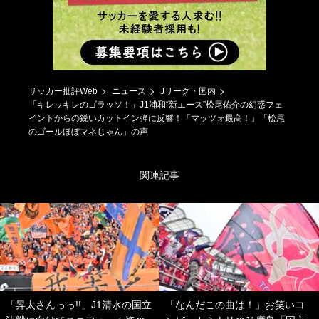
サッカー批評Web
ニュース
Jリーグ・国内
「キレッキレのゴラッソ！」J1浦和“新エース”松尾佑介の幻惑フェ
イントからの鋭いカットイン弾に反響！「マッツォ最高！」「松尾
のゴールほぼマネじゃん」の声
関連記事
「昇太さんっっ!!」J1清水の国立
「なんだこの曲は！」お笑いコ