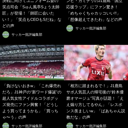
決戦に向けてユニフォーム姿の
ンビ・カミナリのJ1鹿島「国立
笑点司会「Sゅん風亭Sょう太師
応援ラップ」にファン驚き！
匠」が登場！「師匠に会いた
「めちゃくちゃカッコいい!!」
い！」「笑点もCEOもSだね」な
「想像超えてきたわ」などの声
どの声
サッカー批評編集部
サッカー批評編集部
「負けないおきw」「これ爆売れ
「相方に踏まれるで！」J1鹿島
だろ」J1神戸の“新ワード爆誕”の
サポ人気芸人の帰宅後の“鈴木優
超人気女性アイドルコラボグッ
磨オマージュ”写真が話題！「え
ズ発売にファン興奮！「どうし
え煽り方してるやん」「レスポ
よう買ってまうかも」「買っち
ンス羨ましいw」「ばあちゃん説
ゃ〜う」の声
教だな」の声
サッカー批評編集部
サッカー批評編集部