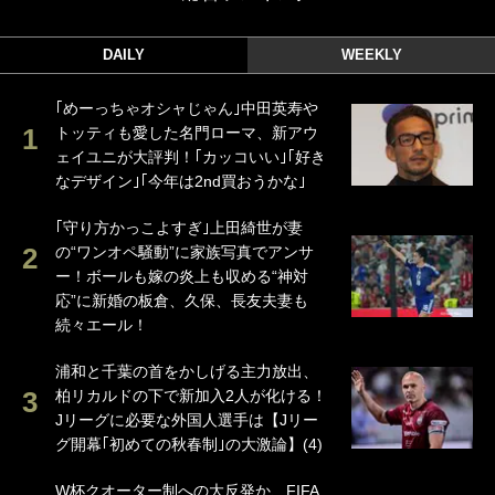
DAILY
WEEKLY
｢めーっちゃオシャじゃん｣中田英寿や
トッティも愛した名門ローマ、新アウ
ェイユニが大評判！｢カッコいい｣｢好き
なデザイン｣｢今年は2nd買おうかな｣
｢守り方かっこよすぎ｣上田綺世が妻
の“ワンオペ騒動”に家族写真でアンサ
ー！ボールも嫁の炎上も収める“神対
応”に新婚の板倉、久保、長友夫妻も
続々エール！
浦和と千葉の首をかしげる主力放出、
柏リカルドの下で新加入2人が化ける！
Jリーグに必要な外国人選手は【Jリー
グ開幕｢初めての秋春制｣の大激論】(4)
W杯クオーター制への大反発か、FIFA