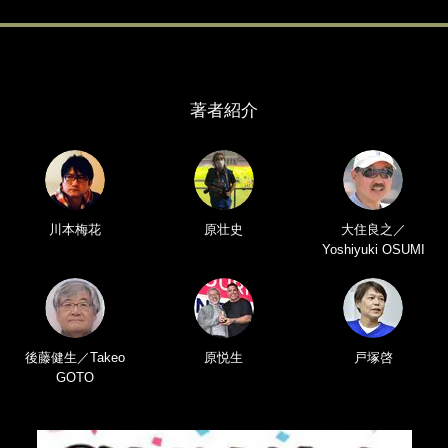
著者紹介
川本梅花
原壮史
大住良之／
Yoshiyuki OSUMI
後藤健生／Takeo
原悦生
戸塚啓
GOTO