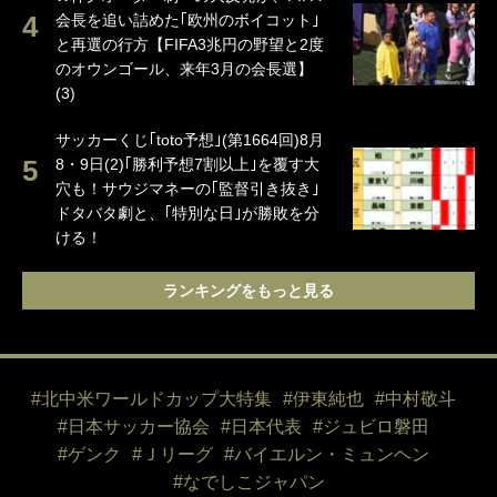
会長を追い詰めた｢欧州のボイコット｣
と再選の行方【FIFA3兆円の野望と2度
のオウンゴール、来年3月の会長選】
(3)
サッカーくじ｢toto予想｣(第1664回)8月
8・9日(2)｢勝利予想7割以上｣を覆す大
穴も！サウジマネーの｢監督引き抜き｣
ドタバタ劇と、｢特別な日｣が勝敗を分
ける！
ランキングをもっと見る
#北中米ワールドカップ大特集
#伊東純也
#中村敬斗
#日本サッカー協会
#日本代表
#ジュビロ磐田
#ゲンク
#Ｊリーグ
#バイエルン・ミュンヘン
#なでしこジャパン