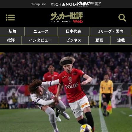
Group Site
新着
ニュース
日本代表
Jリーグ・国内
批評
インタビュー
ビジネス
動画
連載