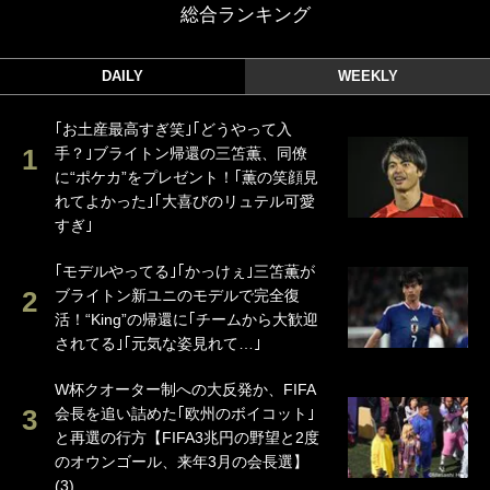
総合ランキング
DAILY
WEEKLY
｢お土産最高すぎ笑｣｢どうやって入
手？｣ブライトン帰還の三笘薫、同僚
に“ポケカ”をプレゼント！｢薫の笑顔見
れてよかった｣｢大喜びのリュテル可愛
すぎ｣
｢モデルやってる｣｢かっけぇ｣三笘薫が
ブライトン新ユニのモデルで完全復
活！“King”の帰還に｢チームから大歓迎
されてる｣｢元気な姿見れて…｣
W杯クオーター制への大反発か、FIFA
会長を追い詰めた｢欧州のボイコット｣
と再選の行方【FIFA3兆円の野望と2度
のオウンゴール、来年3月の会長選】
(3)