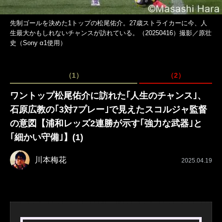
先制ゴールを決めた1トップの松尾佑介。27歳ストライカーに今、人
生最大かもしれないチャンスが訪れている。（20250416）撮影／原壮
史（Sony α1使用）
（1）
（2）
ワントップ松尾佑介に訪れた｢人生のチャンス｣、
石原広教の｢3対7プレー｣で見えたスコルジャ監督
の意図【浦和レッズ2連勝が示す｢強力な武器｣と
｢細かい守備｣】(1)
川本梅花
2025.04.19