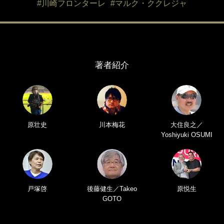
#川崎フロンターレ
#マルク・ククレジャ
著者紹介
原壮史
川本梅花
大住良之／
Yoshiyuki OSUMI
戸塚啓
後藤健生／Takeo
原悦生
GOTO