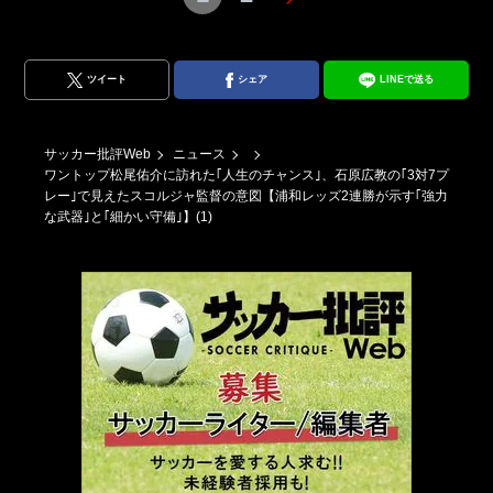
ツイート
シェア
LINEで送る
サッカー批評Web
ニュース
ワントップ松尾佑介に訪れた｢人生のチャンス｣、石原広教の｢3対7プ
レー｣で見えたスコルジャ監督の意図【浦和レッズ2連勝が示す｢強力
な武器｣と｢細かい守備｣】(1)