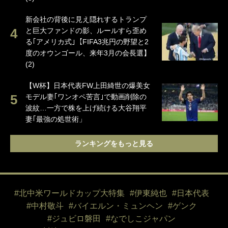
新会社の背後に見え隠れするトランプ
と巨大ファンドの影、ルールすら歪め
る｢アメリカ式｣【FIFA3兆円の野望と2
度のオウンゴール、来年3月の会長選】
(2)
【W杯】日本代表FW上田綺世の爆美女
モデル妻｢ワンオペ苦言｣で動画削除の
波紋…一方で株を上げ続ける大谷翔平
妻｢最強の処世術」
ランキングをもっと見る
#北中米ワールドカップ大特集
#伊東純也
#日本代表
#中村敬斗
#バイエルン・ミュンヘン
#ゲンク
#ジュビロ磐田
#なでしこジャパン