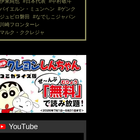
#伊東純也
#日本代表
#中村敬斗
#バイエルン・ミュンヘン
#ゲンク
#ジュビロ磐田
#なでしこジャパン
#川崎フロンターレ
#マルク・ククレジャ
YouTube