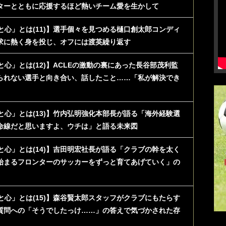
ターとともに応援するほど熱いチーム愛を生かして
と心」とは(11)】選手個々を見つめる樋口創太郎コンディ
求に熱く身を投じ、オフには渡英繰り返す
心」とは(12)】ACLEの激動の裏にあった長谷部茂利監
られない選手と向き合い、話したこと……「私が解決でき
と心」とは(13)】竹内弘明強化本部長が語る「海外経験選
命線だと思いますよ、ウチは」と語る未来図
と心」とは(14)】吉田明宏社長が語る「クラブの幹を太く
始まるフロンターのサッカーをずっと育てあげていく」の
と心」とは(15)】森谷賢太郎スタッフがクラブにもたらす
質問への「そうでしたっけ……」の答えで気づかされた存