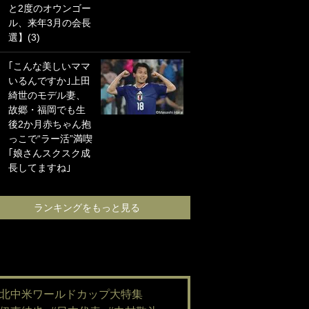
と2度のオウンゴー
海の夕日”新アウェ
ル、来年3月の会長
イユニに大反響｢か
選】(3)
っこよすぎ｣｢革新
的｣｢ソソられる！｣
｢こんな美しいママ
いるんですか｣上田
｢嫁さん美人すぎる
綺世のモデル妻、
て｣W杯で日本を沈
故郷・福岡でも生
めた“天敵FW”が結
後2か月赤ちゃん抱
婚！ 才色兼備の妻
っこで“ラー活”満喫
との挙式ショット
｢娘さんスクスク成
に｢セレソン妻の中
長してますね｣
で一番美人｣｢ミラ
ンダ･カーに似て
る｣
ランキングをもっと見る
ランキングをも
#北中米ワールドカップ大特集