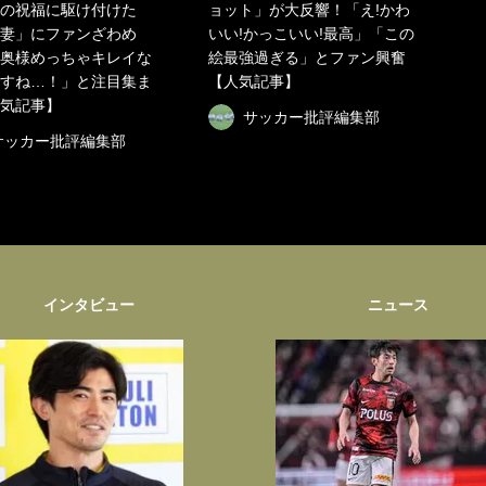
の祝福に駆け付けた
ョット」が大反響！「え!かわ
妻」にファンざわめ
いい!かっこいい!最高」「この
奥様めっちゃキレイな
絵最強過ぎる」とファン興奮
すね…！」と注目集ま
【人気記事】
気記事】
サッカー批評編集部
サッカー批評編集部
インタビュー
ニュース