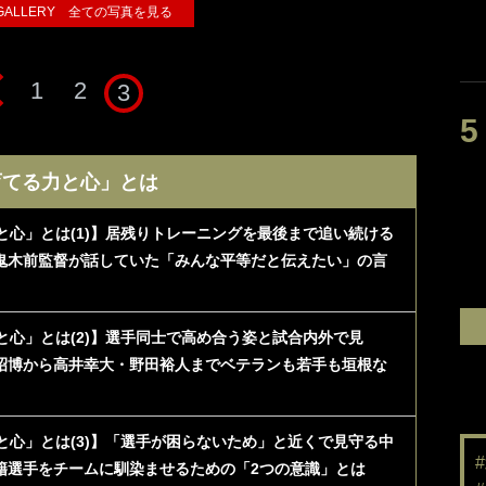
 GALLERY 全ての写真を見る
1
2
3
育てる力と心」とは
と心」とは(1)】居残りトレーニングを最後まで追い続ける
鬼木前監督が話していた「みんな平等だと伝えたい」の言
と心」とは(2)】選手同士で高め合う姿と試合内外で見
長昭博から高井幸大・野田裕人までベテランも若手も垣根な
と心」とは(3)】「選手が困らないため」と近くで見守る中
籍選手をチームに馴染ませるための「2つの意識」とは