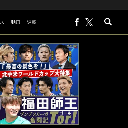
ス
動画
連載
熊崎敬の「路地から始まる処世術」
下田恒幸の「10倍面白くなるサッカー中継の見方」
サッカー批評PHOTOギャラリー「ピッチの焦点」
後藤健生の「蹴球放浪記」
原悦生PHOTOギャラリー「サッカー遠近」
「だれかに言いたくなる記録」
福田師王「ブンデスリーガ奮闘記 Tor!」
大住良之の「この世界のコーナーエリアから」