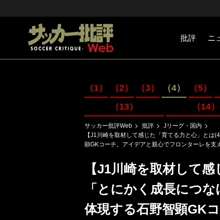
批評
ニ
Jリーグ
戦術
注目選手
海外サッ
監督
マネー
チームマ
日本代表
（1）
（2）
（3）
（4）
（5）
（13）
（14）
サッカー批評Web
批評
Jリーグ・国内
【J1川崎を取材して感じた「育てる力と心」とは(
顕GKコーチ。アイデアと親心でフロンターレを支
【J1川崎を取材して感
「とにかく成長につな
体現する石野智顕GK