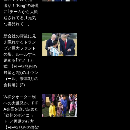
復活！“King”の帰還
PKにイタリア代表
に｢チームから大歓
GKも成す術なし！
迎されてる｣｢元気
｢ノーチャンスすぎ
な姿見れて…｣
るわ｣｢綺世のPKの
上手さは世界屈指
新会社の背後に見
かも｣
え隠れするトラン
プと巨大ファンド
｢また敬斗が魚に
の影、ルールすら
笑｣菅原由勢がW杯
歪める｢アメリカ
戦士の夏休み秘蔵
式｣【FIFA3兆円の
ショット公開！ 川
野望と2度のオウン
口春奈と結婚のモ
ゴール、来年3月の
テ男も登場で｢写真
会長選】(2)
全部楽しそう｣｢タ
ケの水中かわいす
W杯クオーター制
ぎる」
への大反発か、FIF
A会長を追い詰めた
｢セカンドで決まり
｢欧州のボイコッ
だな｣19歳の日本代
ト｣と再選の行方
表MFが加入したス
【FIFA3兆円の野望
ペイン名門、“地中