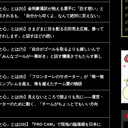
と心」とは(5)】金明豪通訳が抱える選手に「託す想い」と
目されるも、「自分から叩くよ、なんて絶対に言えない」
と心」とは(6)】さまざまに目を配る石田亮太広報。勝って
そわします」と話すほどの想い
と心」とは(7)】「自分がゴールを取るよりも嬉しいんで
「みんなゴールが一番好き」と話す爛漫さでもたらす新し
と心」とは(8)】「フロンターレのサポーター」が「唯一無
エンブレムを超え、海を越えたチーム愛の物語
と心」とは(9)】見えないところで誰よりも先に――運営・
ーターのために動く、「チームがちょっとでもいい方向
心」とは(10)】『FRO CAM』で現地の臨場感を日本に