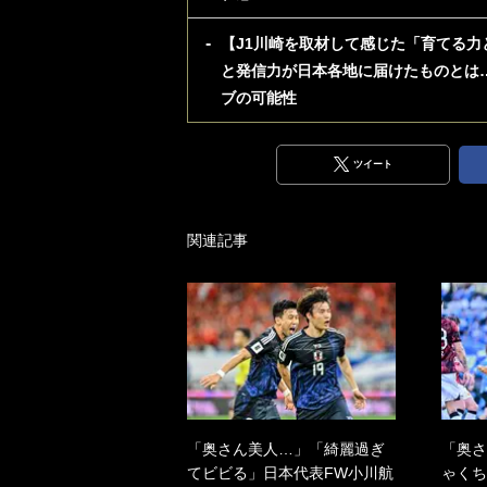
【J1川崎を取材して感じた「育てる力
と発信力が日本各地に届けたものとは
ブの可能性
ツイート
関連記事
「奥さん美人…」「綺麗過ぎ
「奥さ
てビビる」日本代表FW小川航
ゃくち