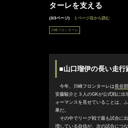
ターレを支える
(3/3ページ)
１ページ目から読む
川崎フロンターレ
■山口瑠伊の長い走行
今年、川崎フロンターレは
長谷
安藤駿介と３人のGKが公式戦に出
ォーマンスを見せていることは、
果だ。
その中でリーグ戦で最も試合に出
増している自信が、次の試合につ