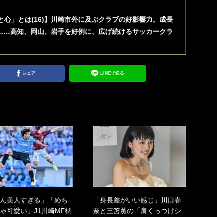
と心」とは(16)】川崎市外に及ぶクラブの好影響力。成長
……高知、岡山、岩手を好例に、広げ続けるサッカークラ
シェア
LINEで送る
ん美人すぎる」「めち
「身長差がいい感じ」川口春
ゃ可愛い」J1川崎MF橘
奈と三笘薫の「肩くっつけシ