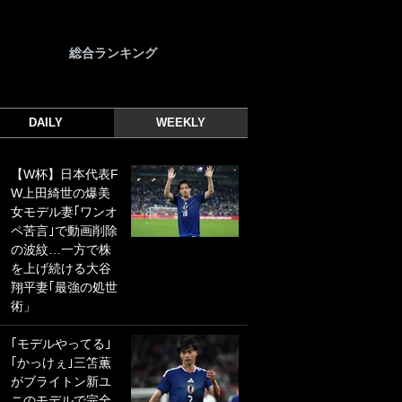
総合ランキング
DAILY
WEEKLY
【W杯】日本代表F
｢光の速さじゃん｣
W上田綺世の爆美
｢えっぐいミドル｣
女モデル妻｢ワンオ
ドイツ名門移籍の
ペ苦言｣で動画削除
日本代表23歳ボラ
の波紋…一方で株
ンチ、移籍後初ゴ
を上げ続ける大谷
ールに驚愕！｢見た
翔平妻｢最強の処世
事ないシュートや｣
術」
｢聡がどんどん遠く
なっていく」
｢モデルやってる｣
｢かっけぇ｣三笘薫
｢誰が止めれんねん
がブライトン新ユ
w｣フェイエ上田綺
ニのモデルで完全
世の“神コース”弾丸