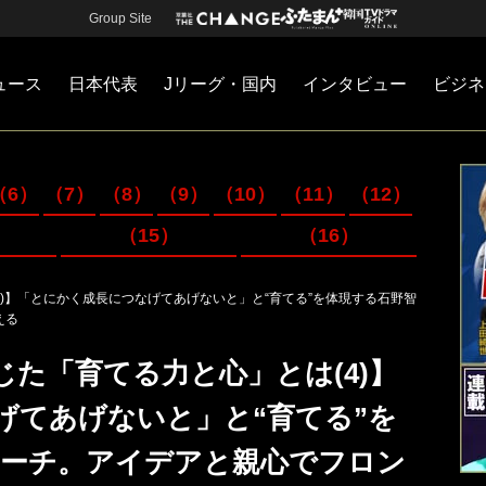
Group Site
ュース
日本代表
Jリーグ・国内
インタビュー
ビジネ
・国内
カー
ネジメント
Jリーグ・国内
戦術
注目選手
海外サッカー
監督
マネー
チームマネジメント
日本代表
（6）
（7）
（8）
（9）
（10）
（11）
（12）
（15）
（16）
4)】「とにかく成長につなげてあげないと」と“育てる”を体現する石野智
える
じた「育てる力と心」とは(4)】
げてあげないと」と“育てる”を
コーチ。アイデアと親心でフロン