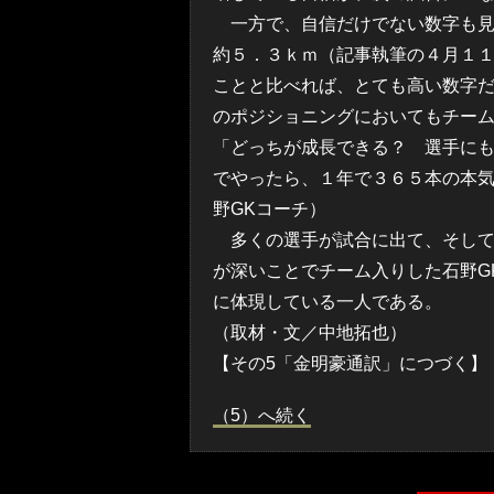
一方で、自信だけでない数字も見
約５．３ｋｍ（記事執筆の４月１１
ことと比べれば、とても高い数字
のポジショニングにおいてもチー
「どっちが成長できる？ 選手に
でやったら、１年で３６５本の本
野GKコーチ）
多くの選手が試合に出て、そして
が深いことでチーム入りした石野G
に体現している一人である。
（取材・文／中地拓也）
【その5「金明豪通訳」につづく】
（5）へ続く