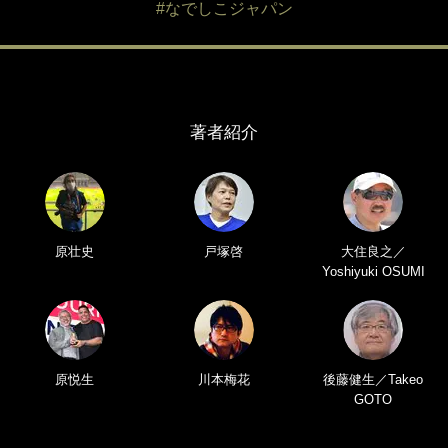
#なでしこジャパン
著者紹介
原壮史
戸塚啓
大住良之／
Yoshiyuki OSUMI
原悦生
川本梅花
後藤健生／Takeo
GOTO