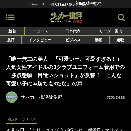
Group Site
新着
ニュース
日本代表
Jリーグ・国内
批評
インタビュー
ビジネス
動画
連載
「唯一無二の美人」「可愛いー、可愛すぎる！」
人気女性アイドルのJクラブユニフォーム着用での
「勝点懇願上目遣いショット」が反響！「こんな
可愛い子にゃ勝ち点3だな」の声
サッカー批評編集部
2025.04.06
横浜Ｆ・マリノス
４月５日、J１リーグ１試合が行われ、横浜F・マリノス