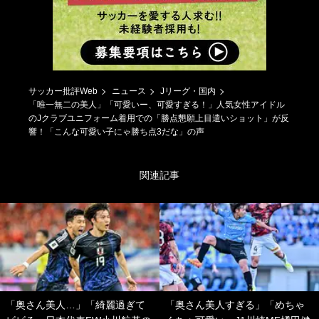
サッカー批評Web
ニュース
Jリーグ・国内
「唯一無二の美人」「可愛いー、可愛すぎる！」人気女性アイドル
のJクラブユニフォーム着用での「勝点懇願上目遣いショット」が反
響！「こんな可愛い子にゃ勝ち点3だな」の声
関連記事
「奥さん美人…」「綺麗過ぎて
「奥さん美人すぎる」「めちゃ