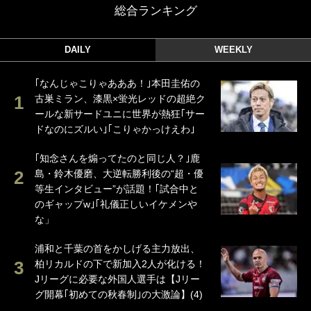
総合ランキング
DAILY
WEEKLY
｢なんじゃこりゃあああ！｣本田圭佑の
古巣ミラン、漆黒×蛍光レッドの超絶ク
ールな新サードユニに世界が熱狂｢サー
ドなのにズルい｣｢こりゃかっけえわ｣
｢知念さんを煽ってたのと同じ人？｣鹿
島・鈴木優磨、大逆転勝利後の“超・優
等生インタビュー”が話題！｢試合中と
のギャップw｣｢礼儀正しいイケメンや
な」
浦和と千葉の首をかしげる主力放出、
柏リカルドの下で新加入2人が化ける！
Jリーグに必要な外国人選手は【Jリー
グ開幕｢初めての秋春制｣の大激論】(4)