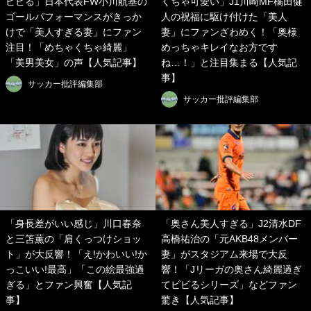
ビビる」日本代表FW小川航基の
くちゃ可愛い」J1川崎MF橘田健
ゴールパフォーマンスがきっか
人の祝福に駆け付けた「美人
けで「美人すぎる妻」にファン
妻」にファンざわめく！「奥様
注目！「めちゃくちゃ綺麗」
めっちゃキレイなお方です
「美男美女」の声【人気記事】
ね…！」と注目集まる【人気記
事】
サッカー批評編集部
サッカー批評編集部
「身長差がいい感じ」川口春奈
「奥さん美人すぎる」J2清水DF
と三笘薫の「肩くっつけショッ
高橋祐治の「元AKB48メンバー
ト」が大反響！「え!かわいい!か
妻」がスタジアム来場で大反
っこいい!最高」「この絵最強過
響！「Jリーガの奥さん綺麗過ぎ
ぎる」とファン興奮【人気記
てビビるシリーズ」などファン
事】
驚き【人気記事】