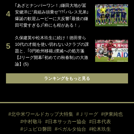
｢あざとナンバーワン！｣鎌田大地が冨
安健洋に“肩組み頭乗せ”!?｢パレス兄弟｣
爆誕の歓迎ムービーに大反響｢最後の鎌
田可愛すぎる｣｢粋にも程がある！」
久保建英や松木玖生に続け！徳田誉ら
10代の才能を使い切れないJクラブの課
題と、｢0円欧州移籍｣撲滅への処方箋
【Jリーグ開幕｢初めての秋春制｣の大激
論】(5)
ランキングをもっと見る
#北中米ワールドカップ大特集
#Ｊリーグ
#伊東純也
#中村敬斗
#日本サッカー協会
#日本代表
#ジュビロ磐田
#ベガルタ仙台
#松木玖生