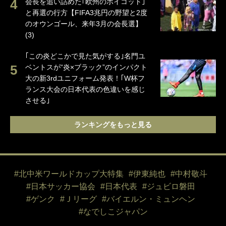
会長を追い詰めた｢欧州のボイコット｣
と再選の行方【FIFA3兆円の野望と2度
のオウンゴール、来年3月の会長選】
(3)
｢この炎どこかで見た気がする｣名門ユ
ベントスが“炎×ブラック”のインパクト
大の新3rdユニフォーム発表！｢W杯フ
ランス大会の日本代表の色違いを感じ
させる｣
ランキングをもっと見る
#北中米ワールドカップ大特集
#伊東純也
#中村敬斗
#日本サッカー協会
#日本代表
#ジュビロ磐田
#ゲンク
#Ｊリーグ
#バイエルン・ミュンヘン
#なでしこジャパン