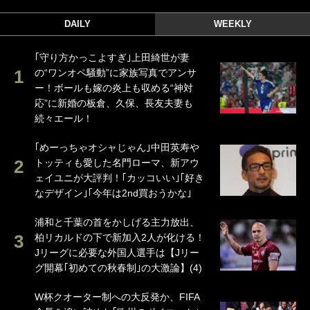
DAILY
WEEKLY
｢守り方かっこよすぎ｣上田綺世が妻
の“ワンオペ騒動”に家族写真でアンサ
ー！ボールも嫁の炎上も収める“神対
応”に新婚の板倉、久保、長友夫妻も
続々エール！
｢めーっちゃオシャじゃん｣中田英寿や
トッティも愛した名門ローマ、新アウ
ェイユニが大評判！｢カッコいい｣｢好き
なデザイン｣｢今年は2nd買おうかな｣
浦和と千葉の首をかしげる主力放出、
柏リカルドの下で新加入2人が化ける！
Jリーグに必要な外国人選手は【Jリー
グ開幕｢初めての秋春制｣の大激論】(4)
W杯クオーター制への大反発か、FIFA