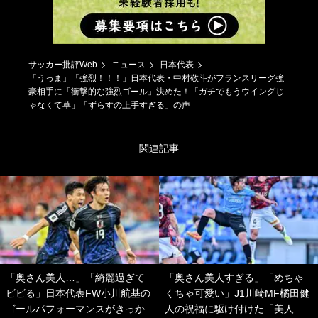
サッカー批評Web
ニュース
日本代表
「うっま」「強烈！！！」日本代表・中村敬斗がフランスリーグ強
豪相手に「衝撃的な強烈ゴール」決めた！「ガチでもうウイングじ
ゃなくて草」「ずらすの上手すぎる」の声
関連記事
「奥さん美人…」「綺麗過ぎて
「奥さん美人すぎる」「めちゃ
ビビる」日本代表FW小川航基の
くちゃ可愛い」J1川崎MF橘田健
ゴールパフォーマンスがきっか
人の祝福に駆け付けた「美人