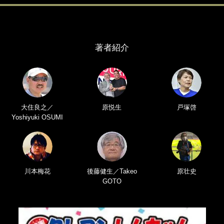
著者紹介
大住良之／
原悦生
戸塚啓
Yoshiyuki OSUMI
川本梅花
後藤健生／Takeo
原壮史
GOTO