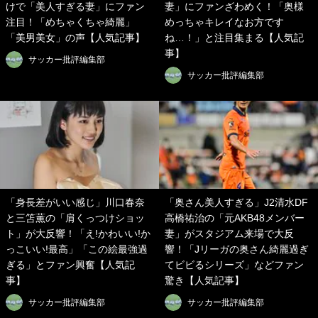
けで「美人すぎる妻」にファン
妻」にファンざわめく！「奥様
注目！「めちゃくちゃ綺麗」
めっちゃキレイなお方です
「美男美女」の声【人気記事】
ね…！」と注目集まる【人気記
事】
サッカー批評編集部
サッカー批評編集部
「身長差がいい感じ」川口春奈
「奥さん美人すぎる」J2清水DF
と三笘薫の「肩くっつけショッ
高橋祐治の「元AKB48メンバー
ト」が大反響！「え!かわいい!か
妻」がスタジアム来場で大反
っこいい!最高」「この絵最強過
響！「Jリーガの奥さん綺麗過ぎ
ぎる」とファン興奮【人気記
てビビるシリーズ」などファン
事】
驚き【人気記事】
サッカー批評編集部
サッカー批評編集部