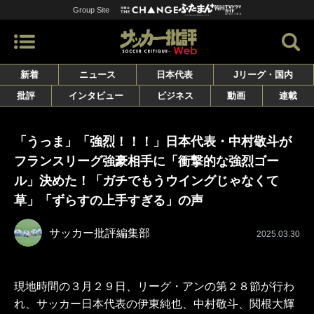
Group Site
新着
ニュース
日本代表
Jリーグ・国内
批評
インタビュー
ビジネス
動画
連載
「うっま」「強烈！！！」日本代表・中村敬斗が
フランスリーグ強豪相手に「衝撃的な強烈ゴー
ル」決めた！「ガチでもうウイングじゃなくて
草」「ずらすの上手すぎる」の声
サッカー批評編集部
2025.03.30
現地時間の３月２９日、リーグ・アンの第２８節が行わ
れ、サッカー日本代表の伊東純也、中村敬斗、関根大輝