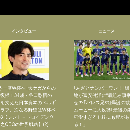
インタビュー
ニュース
う一度W杯へ｣大ケガからの
｢あざとナンバーワン！｣
復帰！34歳・谷口彰悟の
地が冨安健洋に“肩組み頭
跡を支えた日本資本のベルギ
せ”!?｢パレス兄弟｣爆誕の
クラブ、次なる野望はW杯ベ
ムービーに大反響｢最後の
8【シント＝トロイデン立
可愛すぎる｣｢粋にも程があ
之CEOの世界戦略】(2)
る！」