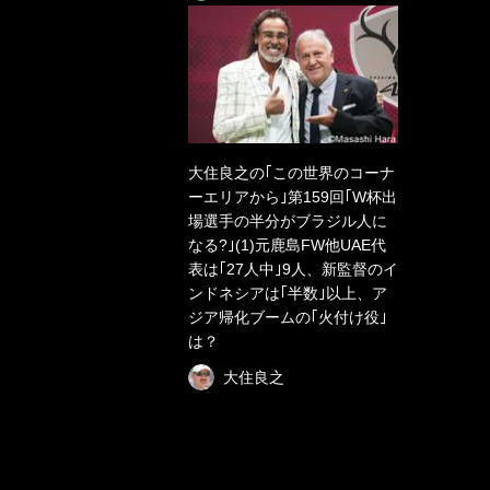
大住良之の｢この世界のコーナ
ーエリアから｣第159回｢W杯出
場選手の半分がブラジル人に
なる?｣(1)元鹿島FW他UAE代
表は｢27人中｣9人、新監督のイ
ンドネシアは｢半数｣以上、ア
ジア帰化ブームの｢火付け役｣
は？
大住良之