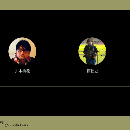
川本梅花
原壮史