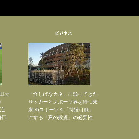
ビジネス
鎌田大
「怪しげなカネ」に頼ってきた
乗
サッカーとスポーツ界を待つ未
歓迎
来(4)スポーツを「持続可能」
鎌田
にする「真の投資」の必要性