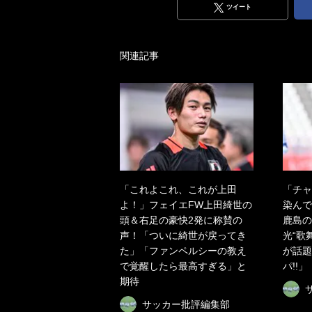
ツイート
関連記事
「これよこれ、これが上田
「チャ
よ！」フェイエFW上田綺世の
染んで
頭＆右足の豪快2発に称賛の
鹿島の
声！「ついに綺世が戻ってき
光“歌
た」「ファンペルシーの教え
が話題
で覚醒したら最高すぎる」と
パ!!
期待
サッカー批評編集部