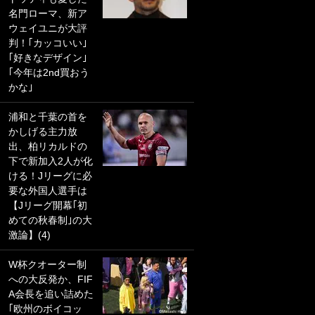
名門ローマ、新ア
PKにイタリア代表
ウェイユニが大評
GKも成す術なし！
判！｢カッコいい｣
｢ノーチャンスすぎ
｢好きなデザイン｣
るわ｣｢綺世のPKの
｢今年は2nd買おう
上手さは世界屈指
かな｣
かも｣
浦和と千葉の首を
｢また敬斗が魚に
かしげる主力放
笑｣菅原由勢がW杯
出、柏リカルドの
戦士の夏休み秘蔵
下で新加入2人が化
ショット公開！ 川
ける！Jリーグに必
口春奈と結婚のモ
要な外国人選手は
テ男も登場で｢写真
【Jリーグ開幕｢初
全部楽しそう｣｢タ
めての秋春制｣の大
ケの水中かわいす
激論】(4)
ぎる」
W杯クオーター制
｢セカンドで決まり
への大反発か、FIF
だな｣19歳の日本代
A会長を追い詰めた
表MFが加入したス
｢欧州のボイコッ
ペイン名門、“地中