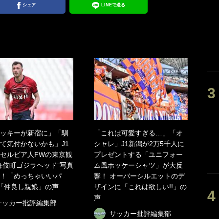
シェア
LINEで送る
ッキーが新宿に」「馴
「これは可愛すぎる…」「オ
て気付かないかも」J1
シャレ」J1新潟が2万5千人に
セルビア人FWの東京観
プレゼントする「ユニフォー
舞伎町ゴジラヘッド”写真
ム風ホッケーシャツ」が大反
！「めっちゃいいパ
響！ オーバーシルエットのデ
」「仲良し親娘」の声
ザインに「これは欲しい!!」の
声
サッカー批評編集部
サッカー批評編集部