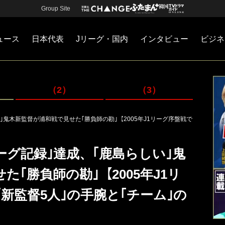
Group Site
ュース
日本代表
Jリーグ・国内
インタビュー
ビジネ
・国内
カー
ネジメント
Jリーグ・国内
戦術
注目選手
海外サッカー
監督
マネー
チームマネジメント
日本代表
（2）
（3）
｣鬼木新監督が浦和戦で見せた｢勝負師の勘｣【2005年J1リーグ序盤戦で
ーグ記録｣達成、｢鹿島らしい｣鬼
｢勝負師の勘｣【2005年J1リ
新監督5人｣の手腕と｢チーム｣の