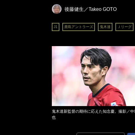
後藤健生／Takeo GOTO
J1
鹿島アントラーズ
鬼木達
Ｊリーグ
鬼木達新監督の期待に応えた知念慶。撮影／中
也