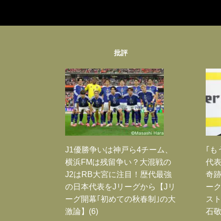
批評
J1優勝争いは神戸ら4チーム、
｢も
横浜FMは残留争い？大混戦の
代表
J2はRB大宮に注目！歴代最強
奇
の日本代表をJリーグから【Jリ
ー
ーグ開幕｢初めての秋春制｣の大
スト
激論】(6)
石敬