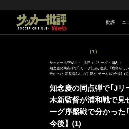
批評
ニ
Jリーグ
戦術
注目選手
海外サッ
監督
マネー
チームマ
日本代表
（1）
サッカー批評Web
批評
Jリーグ・国内
知念慶の同点弾で｢Jリーグ記録｣達成、｢鹿島らしい
分かった｢新監督5人｣の手腕と｢チーム｣の今後】(1)
知念慶の同点弾で｢Jリ
木新監督が浦和戦で見せた
ーグ序盤戦で分かった｢
今後】(1)