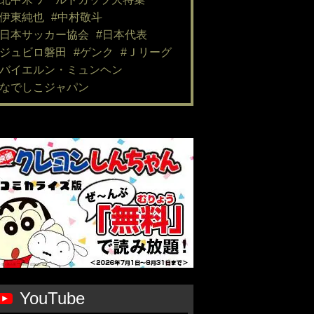
#伊東純也
#中村敬斗
#日本サッカー協会
#日本代表
#ジュビロ磐田
#ゲンク
#Ｊリーグ
#バイエルン・ミュンヘン
#なでしこジャパン
YouTube