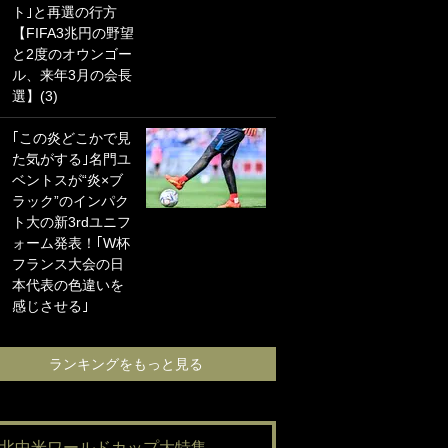
ト｣と再選の行方
海の夕日”新アウェ
【FIFA3兆円の野望
イユニに大反響｢か
と2度のオウンゴー
っこよすぎ｣｢革新
ル、来年3月の会長
的｣｢ソソられる！｣
選】(3)
｢お土産最高すぎ
｢この炎どこかで見
笑｣｢どうやって入
た気がする｣名門ユ
手？｣ブライトン帰
ベントスが“炎×ブ
還の三笘薫、同僚
ラック”のインパク
に“ポケカ”をプレゼ
ト大の新3rdユニフ
ント！｢薫の笑顔見
ォーム発表！｢W杯
れてよかった｣｢大
フランス大会の日
喜びのリュテル可
本代表の色違いを
愛すぎ｣
感じさせる｣
ランキングをも
ランキングをもっと見る
#北中米ワールドカップ大特集