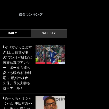
総合ランキング
DAILY
WEEKLY
｢守り方かっこよす
｢光の速さじゃん｣
ぎ｣上田綺世が妻
｢えっぐいミドル｣
の“ワンオペ騒動”に
ドイツ名門移籍の
家族写真でアンサ
日本代表23歳ボラ
ー！ボールも嫁の
ンチ、移籍後初ゴ
炎上も収める“神対
ールに驚愕！｢見た
応”に新婚の板倉、
事ないシュートや｣
久保、長友夫妻も
｢聡がどんどん遠く
続々エール！
なっていく」
｢めーっちゃオシャ
｢誰が止めれんねん
じゃん｣中田英寿や
w｣フェイエ上田綺
トッティも愛した
世の“神コース”弾丸