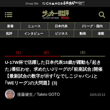
Group Site
新着
ニュース
日本代表
Jリーグ・国内
批評
インタビュー
ビジネス
動画
連載
（1）
（2）
（3）
U-17W杯で活躍した日本代表18歳が躍動も｢起き
た｣番狂わせ、求めたいJリーグの｢前座試合｣開催
【最新試合の数字が示す｢なでしこジャパン｣と
｢WEリーグ｣の大問題】(3)
後藤健生／Takeo GOTO
2025.03.13