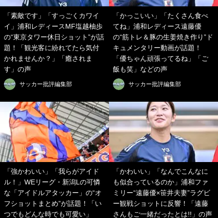
「素敵です」「すっごくカワイ
「かっこいい」「たくさん食べ
イ」浦和レディースMF塩越柚歩
てね」浦和レディース遠藤優
の“東京タワー休日ショット”が話
の“筋トレ＆豚の生姜焼き作り”ド
題！「観光客に紛れてたら気付
キュメンタリー動画が話題！
かれませんか？」「癒されま
「優ちゃん頑張ってるね」「ご
す」の声
飯も笑」などの声
サッカー批評編集部
サッカー批評編集部
「強かわいい」「我らがアイド
「かわいい」「なんでこんなに
ル！」WEリーグ・新潟Lの可憐
も似合っているのか」浦和ファ
な「アイドルアタッカー」の“オ
ミリー“遠藤優×笹井夫妻”ラグビ
フショットまとめ”が話題！「い
ー観戦ショットに反響！「遠藤
つでもどんな時でも可愛い」
さんもご一緒だったとは!!」の声