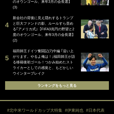
のオウンゴール、来年3月の会長選】
(3)
新会社の背後に見え隠れするトランプ
と巨大ファンドの影、ルールすら歪め
る｢アメリカ式｣【FIFA3兆円の野望と2
度のオウンゴール、来年3月の会長選】
(2)
福田師王ドイツ奮闘記(7)中編 ｢這い上
がります。やるよ俺は！｣福田師王が語
る移籍後初ゴール！つかみ始めたスト
ライカーとしての感覚と、もどかしい
ウインターブレイク
ランキングをもっと見る
#北中米ワールドカップ大特集
#伊東純也
#日本代表