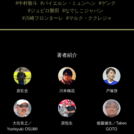
#中村敬斗
#バイエルン・ミュンヘン
#ゲンク
#ジュビロ磐田
#なでしこジャパン
#川崎フロンターレ
#マルク・ククレジャ
著者紹介
原壮史
川本梅花
戸塚啓
大住良之／
原悦生
後藤健生／Takeo
Yoshiyuki OSUMI
GOTO