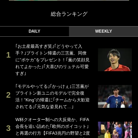
総合ランキング
DAILY
WEEKLY
｢お土産最高すぎ笑｣｢どうやって入
手？｣ブライトン帰還の三笘薫、同僚
に“ポケカ”をプレゼント！｢薫の笑顔見
れてよかった｣｢大喜びのリュテル可愛
すぎ｣
｢モデルやってる｣｢かっけぇ｣三笘薫が
ブライトン新ユニのモデルで完全復
活！“King”の帰還に｢チームから大歓迎
されてる｣｢元気な姿見れて…｣
W杯クオーター制への大反発か、FIFA
会長を追い詰めた｢欧州のボイコット｣
と再選の行方【FIFA3兆円の野望と2度