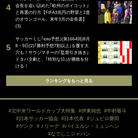
会長を追い詰めた｢欧州のボイコット｣
と再選の行方【FIFA3兆円の野望と2度
のオウンゴール、来年3月の会長選】
(3)
サッカーくじ｢toto予想｣(第1664回)8月
8・9日(2)｢勝利予想7割以上｣を覆す大
穴も！サウジマネーの｢監督引き抜き｣
ドタバタ劇と、｢特別な日｣が勝敗を分
ける！
ランキングをもっと見る
#北中米ワールドカップ大特集
#伊東純也
#中村敬斗
#日本サッカー協会
#日本代表
#ジュビロ磐田
#ゲンク
#Ｊリーグ
#バイエルン・ミュンヘン
#なでしこジャパン