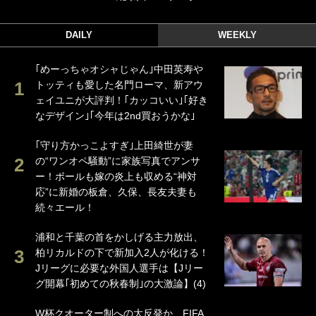
DAILY
WEEKLY
｢めーっちゃオシャじゃん｣中田英寿や
トッティも愛した名門ローマ、新アウ
ェイユニが大評判！｢カッコいい｣｢好き
なデザイン｣｢今年は2nd買おうかな｣
｢守り方かっこよすぎ｣上田綺世が妻
の“ワンオペ騒動”に家族写真でアンサ
ー！ボールも嫁の炎上も収める“神対
応”に新婚の板倉、久保、長友夫妻も
続々エール！
浦和と千葉の首をかしげる主力放出、
柏リカルドの下で新加入2人が化ける！
Jリーグに必要な外国人選手は【Jリー
グ開幕｢初めての秋春制｣の大激論】(4)
W杯クオーター制への大反発か、FIFA