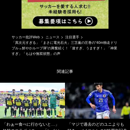
サッカー批評Web
ニュース
注目選手
「異次元すぎる」「まさに電光石火」三笘薫の圧巻の“40m独走ドリ
ブル→鮮やかループ弾”の興奮続く！「速すぎ、うますぎ！」「神業
すぎ」「もはや無双状態」の声
関連記事
「わぁー食べに行かないと…」
「マジで過去のどのユニよりも