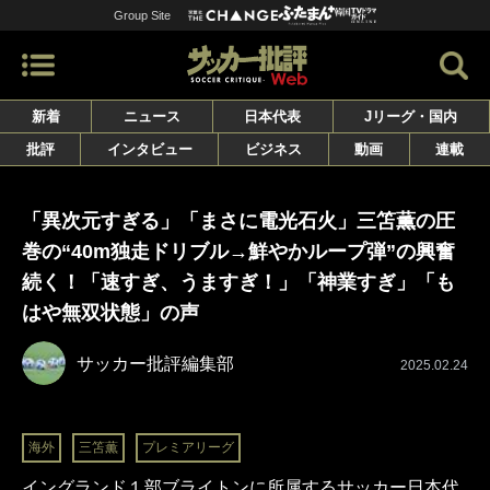
Group Site
新着
ニュース
日本代表
Jリーグ・国内
批評
インタビュー
ビジネス
動画
連載
「異次元すぎる」「まさに電光石火」三笘薫の圧
巻の“40m独走ドリブル→鮮やかループ弾”の興奮
続く！「速すぎ、うますぎ！」「神業すぎ」「も
はや無双状態」の声
サッカー批評編集部
2025.02.24
海外
三笘薫
プレミアリーグ
イングランド１部ブライトンに所属するサッカー日本代