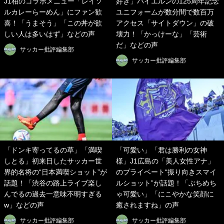
J1柏のコラボメニュー「レイソ
好き」バイエルンの125周年記念
ルカレーらーめん」にファン歓
ユニフォームが数分間で数百万
喜！「うまそう」「この丼が欲
アクセス「サイトダウン」の破
しい人は多いはず」などの声
壊力！「かっけーな」「芸術
だ」などの声
サッカー批評編集部
サッカー批評編集部
「ドンキ寄ってるの草」「満喫
「可愛い」「君は勝利の女神
しとる」初来日したサッカー世
様」J1広島の「美人女性アナ」
界的名将の“日本満喫ショット”が
のプライベート“振り向きスマイ
話題！「渋谷の路上ライブ楽し
ルショット”が話題！「ぶちめち
んでるの過去一意味不明すぎる
ゃ可愛い」「にこやかな笑顔に
w」などの声
癒されますね」の声
サッカー批評編集部
サッカー批評編集部