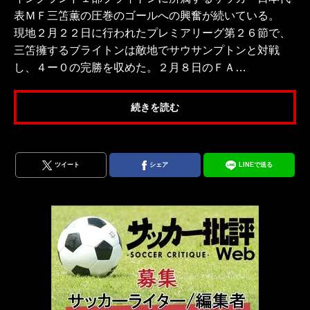
表ＭＦ三笘薫の圧巻のゴールへの興奮が続いている。
現地２月２２日に行われたプレミアリーグ第２６節で、
三笘擁するブライトンは敵地でサウサンプトンと対戦
し、４ー０の完勝を収めた。２月８日のＦＡ…
続きを読む
ツイート
シェア
LINEで送る