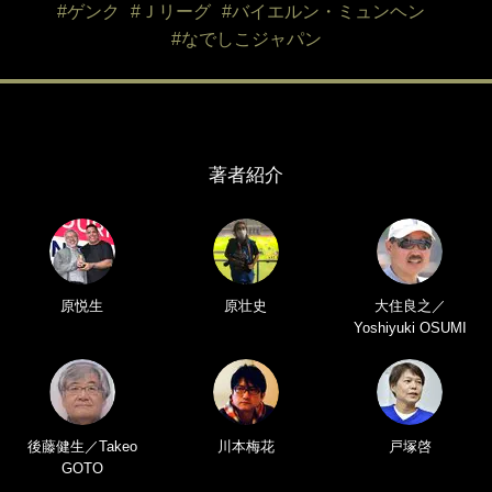
#ゲンク
#Ｊリーグ
#バイエルン・ミュンヘン
#なでしこジャパン
著者紹介
原悦生
原壮史
大住良之／
Yoshiyuki OSUMI
後藤健生／Takeo
川本梅花
戸塚啓
GOTO