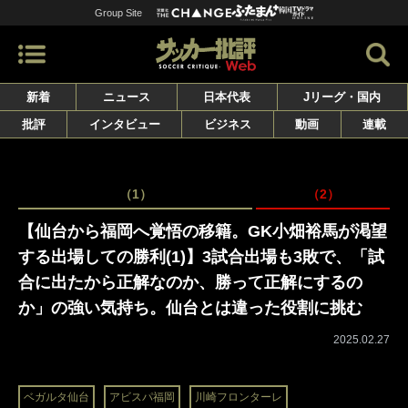
Group Site
新着
ニュース
日本代表
Jリーグ・国内
批評
インタビュー
ビジネス
動画
連載
（1）
（2）
【仙台から福岡へ覚悟の移籍。GK小畑裕馬が渇望
する出場しての勝利(1)】3試合出場も3敗で、「試
合に出たから正解なのか、勝って正解にするの
か」の強い気持ち。仙台とは違った役割に挑む
2025.02.27
ベガルタ仙台
アビスパ福岡
川崎フロンターレ