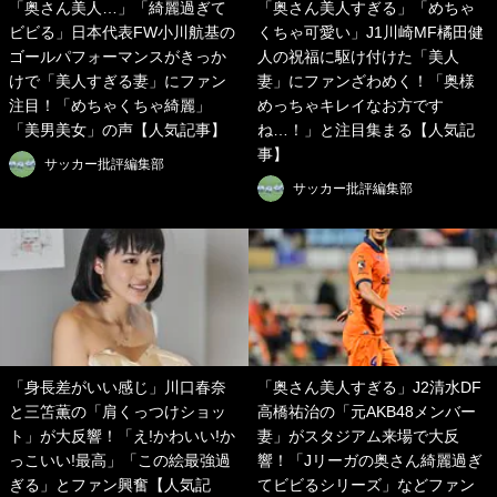
「奥さん美人…」「綺麗過ぎて
「奥さん美人すぎる」「めちゃ
ビビる」日本代表FW小川航基の
くちゃ可愛い」J1川崎MF橘田健
ゴールパフォーマンスがきっか
人の祝福に駆け付けた「美人
けで「美人すぎる妻」にファン
妻」にファンざわめく！「奥様
注目！「めちゃくちゃ綺麗」
めっちゃキレイなお方です
「美男美女」の声【人気記事】
ね…！」と注目集まる【人気記
事】
サッカー批評編集部
サッカー批評編集部
「身長差がいい感じ」川口春奈
「奥さん美人すぎる」J2清水DF
と三笘薫の「肩くっつけショッ
高橋祐治の「元AKB48メンバー
ト」が大反響！「え!かわいい!か
妻」がスタジアム来場で大反
っこいい!最高」「この絵最強過
響！「Jリーガの奥さん綺麗過ぎ
ぎる」とファン興奮【人気記
てビビるシリーズ」などファン