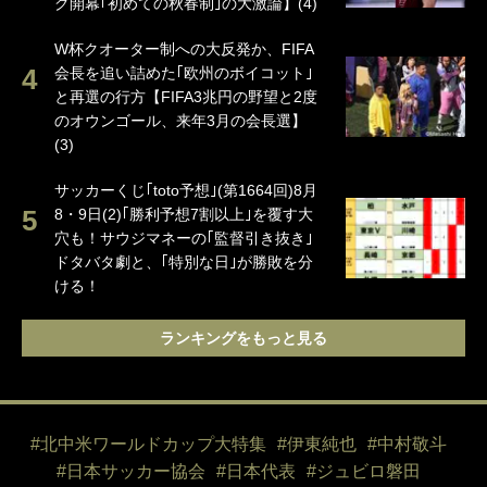
グ開幕｢初めての秋春制｣の大激論】(4)
W杯クオーター制への大反発か、FIFA
会長を追い詰めた｢欧州のボイコット｣
と再選の行方【FIFA3兆円の野望と2度
のオウンゴール、来年3月の会長選】
(3)
サッカーくじ｢toto予想｣(第1664回)8月
8・9日(2)｢勝利予想7割以上｣を覆す大
穴も！サウジマネーの｢監督引き抜き｣
ドタバタ劇と、｢特別な日｣が勝敗を分
ける！
ランキングをもっと見る
#北中米ワールドカップ大特集
#伊東純也
#中村敬斗
#日本サッカー協会
#日本代表
#ジュビロ磐田