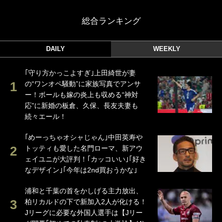
総合ランキング
DAILY
WEEKLY
｢守り方かっこよすぎ｣上田綺世が妻
の“ワンオペ騒動”に家族写真でアンサ
ー！ボールも嫁の炎上も収める“神対
応”に新婚の板倉、久保、長友夫妻も
続々エール！
｢めーっちゃオシャじゃん｣中田英寿や
トッティも愛した名門ローマ、新アウ
ェイユニが大評判！｢カッコいい｣｢好き
なデザイン｣｢今年は2nd買おうかな｣
浦和と千葉の首をかしげる主力放出、
柏リカルドの下で新加入2人が化ける！
Jリーグに必要な外国人選手は【Jリー