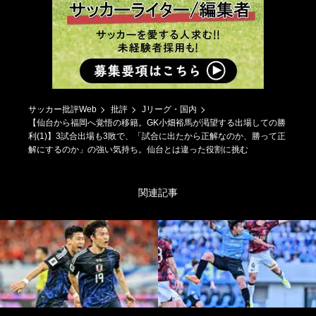
サッカー批評Web
批評
Jリーグ・国内
【仙台から福岡へ覚悟の移籍。GK小畑裕馬が渇望する出場しての勝
利(1)】3試合出場も3敗で、「試合に出たから正解なのか、勝って正
解にするのか」の強い気持ち。仙台とは違った役割に挑む
関連記事