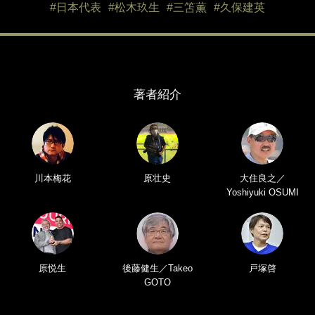
#日本代表
#松木玖生
#三笘薫
#久保建英
著者紹介
川本梅花
原壮史
大住良之／
Yoshiyuki OSUMI
原悦生
後藤健生／Takeo
戸塚啓
GOTO