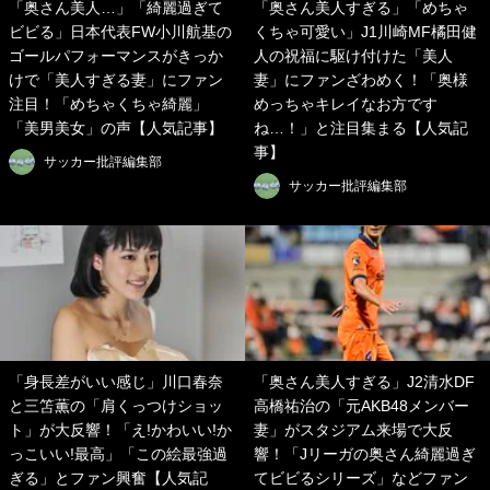
「奥さん美人…」「綺麗過ぎて
「奥さん美人すぎる」「めちゃ
ビビる」日本代表FW小川航基の
くちゃ可愛い」J1川崎MF橘田健
ゴールパフォーマンスがきっか
人の祝福に駆け付けた「美人
けで「美人すぎる妻」にファン
妻」にファンざわめく！「奥様
注目！「めちゃくちゃ綺麗」
めっちゃキレイなお方です
「美男美女」の声【人気記事】
ね…！」と注目集まる【人気記
事】
サッカー批評編集部
サッカー批評編集部
「身長差がいい感じ」川口春奈
「奥さん美人すぎる」J2清水DF
と三笘薫の「肩くっつけショッ
高橋祐治の「元AKB48メンバー
ト」が大反響！「え!かわいい!か
妻」がスタジアム来場で大反
っこいい!最高」「この絵最強過
響！「Jリーガの奥さん綺麗過ぎ
ぎる」とファン興奮【人気記
てビビるシリーズ」などファン