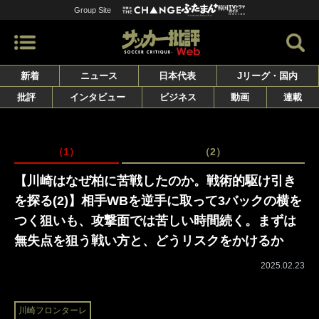
Group Site
新着
ニュース
日本代表
Jリーグ・国内
批評
インタビュー
ビジネス
動画
連載
（1）
（2）
【川崎はなぜ柏に苦戦したのか。戦術的駆け引き
を探る(2)】相手WBを逆手に取って3バックの横を
つく狙いも、攻撃面では苦しい時間続く。まずは
無失点を狙う戦い方と、どうリスクをかけるか
2025.02.23
川崎フロンターレ