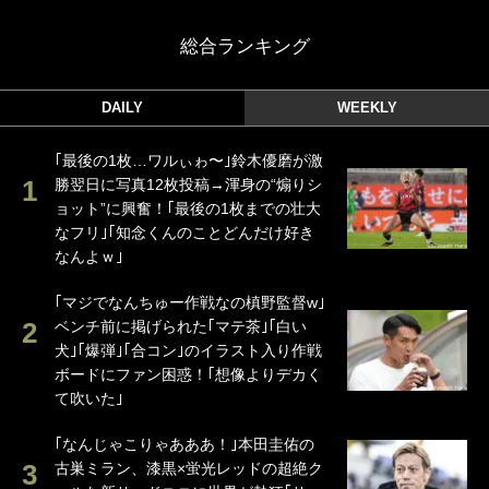
総合ランキング
DAILY
WEEKLY
｢最後の1枚…ワルぃゎ〜｣鈴木優磨が激
勝翌日に写真12枚投稿→渾身の“煽りシ
ョット”に興奮！｢最後の1枚までの壮大
なフリ｣｢知念くんのことどんだけ好き
なんよｗ｣
｢マジでなんちゅー作戦なの槙野監督w｣
ベンチ前に掲げられた｢マテ茶｣｢白い
犬｣｢爆弾｣｢合コン｣のイラスト入り作戦
ボードにファン困惑！｢想像よりデカく
て吹いた｣
｢なんじゃこりゃあああ！｣本田圭佑の
古巣ミラン、漆黒×蛍光レッドの超絶ク