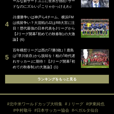
ールな新サードユニに世界が熱狂｢サー
ドなのにズルい｣｢こりゃかっけえわ｣
J1優勝争いは神戸ら4チーム、横浜FM
は残留争い？大混戦のJ2はRB大宮に注
目！歴代最強の日本代表をJリーグから
【Jリーグ開幕｢初めての秋春制｣の大激
論】(6)
百年構想リーグは西の｢7勝3敗｣！鹿島
は｢早川依存｣から脱却を！柏の｢時代遅
れサッカー｣に期待！【Jリーグ開幕｢初
めての秋春制｣の大激論】(1)
ランキングをもっと見る
#北中米ワールドカップ大特集
#Ｊリーグ
#伊東純也
#中村敬斗
#日本サッカー協会
#ベガルタ仙台