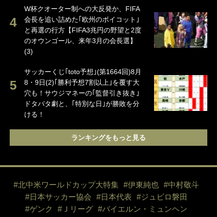
W杯クオーター制への大反発か、FIFA
会長を追い詰めた｢欧州のボイコット｣
と再選の行方【FIFA3兆円の野望と2度
のオウンゴール、来年3月の会長選】
(3)
サッカーくじ｢toto予想｣(第1664回)8月
8・9日(2)｢勝利予想7割以上｣を覆す大
穴も！サウジマネーの｢監督引き抜き｣
ドタバタ劇と、｢特別な日｣が勝敗を分
ける！
ランキングをもっと見る
#北中米ワールドカップ大特集
#伊東純也
#中村敬斗
#日本サッカー協会
#日本代表
#ジュビロ磐田
#ゲンク
#Ｊリーグ
#バイエルン・ミュンヘン