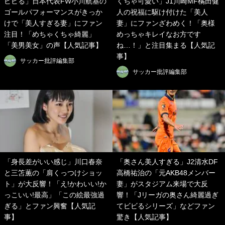
ビビる」日本代表FW小川航基の
くちゃ可愛い」J1川崎MF橘田健
ゴールパフォーマンスがきっか
人の祝福に駆け付けた「美人
けで「美人すぎる妻」にファン
妻」にファンざわめく！「奥様
注目！「めちゃくちゃ綺麗」
めっちゃキレイなお方です
「美男美女」の声【人気記事】
ね…！」と注目集まる【人気記
事】
サッカー批評編集部
サッカー批評編集部
「身長差がいい感じ」川口春奈
「奥さん美人すぎる」J2清水DF
と三笘薫の「肩くっつけショッ
高橋祐治の「元AKB48メンバー
ト」が大反響！「え!かわいい!か
妻」がスタジアム来場で大反
っこいい!最高」「この絵最強過
響！「Jリーガの奥さん綺麗過ぎ
ぎる」とファン興奮【人気記
てビビるシリーズ」などファン
事】
驚き【人気記事】