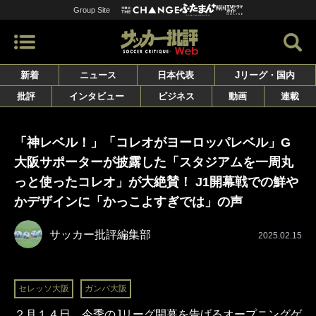
Group Site
新着
ニュース
日本代表
Jリーグ・国内
批評
インタビュー
ビジネス
動画
連載
「神レベル！」「コレオがヨーロッパレベル」G
大阪サポーターが披露した「スタジアムを一周丸
っと使ったコレオ」が大絶賛！ J1開幕戦での鮮や
かデザインに「かっこよすぎでは」の声
サッカー批評編集部
2025.02.15
セレッソ大阪
ガンバ大阪
２月１４日、今季のJリーグ開幕を告げるオープニングゲ