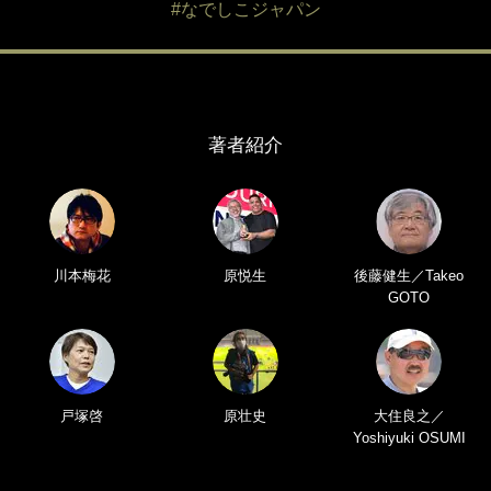
#なでしこジャパン
著者紹介
川本梅花
原悦生
後藤健生／Takeo
GOTO
戸塚啓
原壮史
大住良之／
Yoshiyuki OSUMI