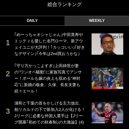
総合ランキング
DAILY
WEEKLY
｢めーっちゃオシャじゃん｣中田英寿や
トッティも愛した名門ローマ、新アウ
ェイユニが大評判！｢カッコいい｣｢好き
なデザイン｣｢今年は2nd買おうかな｣
｢守り方かっこよすぎ｣上田綺世が妻
の“ワンオペ騒動”に家族写真でアンサ
ー！ボールも嫁の炎上も収める“神対
応”に新婚の板倉、久保、長友夫妻も
続々エール！
浦和と千葉の首をかしげる主力放出、
柏リカルドの下で新加入2人が化ける！
Jリーグに必要な外国人選手は【Jリー
グ開幕｢初めての秋春制｣の大激論】(4)