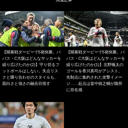
【開幕戦ダービーで5発快勝。パ
【開幕戦ダービーで5発快勝。パ
パス・C大阪はどんなサッカーを
パス・C大阪はどんなサッカーを
繰り広げたのか(2)】守り切るフ
繰り広げたのか(1)】北野颯太の
ットボールはしない。失点リス
ゴールを香川真司がアシスト。
クと隣り合わせのスタイルも、
先制点に集約された攻撃イメー
面白さと強さの融合目指す
ジ……起点は畠中槙之輔が随所
に存在感