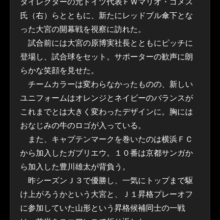
ダイレクターの元ドイツ代表ＦＷマリオ・ゴメス
氏（右）らとともに、新たにレッドブル傘下とな
った大宮の開幕戦を視察に訪れた。
試合前には大宮の原博実社長とともにピッチに
登場し、試合球をセット。サポーターの歓声に朗
らかな笑顔を見せた。
チームカラーは変わらなかったものの、新しい
ユニフォームはオレンジとネイビーのバランスが
これまでとは大きく変わったデザインに。胸には
おなじみの牛のロゴが入っている。
また、キャプテンマークを巻いたのは横浜ＦＣ
から加入したガブリエウ。１０番は京都サンガか
ら加入した豊川雄太が背負う。
昨シーズンＪ３で優勝し、一気にトップまで駆
け上がろうかという大宮と、Ｊ１昇格プレーオフ
に参加していた山形という昇格候補同士の一戦