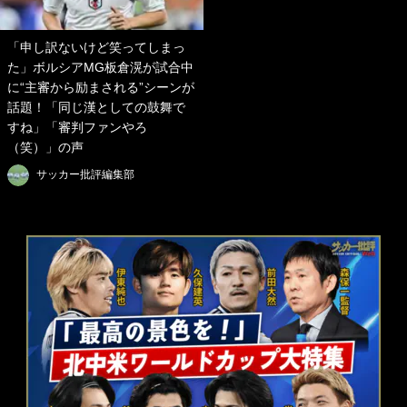
「申し訳ないけど笑ってしまっ
た」ボルシアMG板倉滉が試合中
に“主審から励まされる”シーンが
話題！「同じ漢としての鼓舞で
すね」「審判ファンやろ
（笑）」の声
サッカー批評編集部