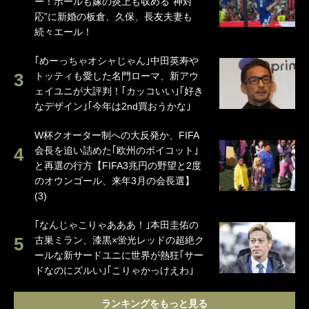
ー！ボールも嫁の炎上も収める“神対
応”に新婚の板倉、久保、長友夫妻も
続々エール！
｢めーっちゃオシャじゃん｣中田英寿や
トッティも愛した名門ローマ、新アウ
ェイユニが大評判！｢カッコいい｣｢好き
なデザイン｣｢今年は2nd買おうかな｣
W杯クオーター制への大反発か、FIFA
会長を追い詰めた｢欧州のボイコット｣
と再選の行方【FIFA3兆円の野望と2度
のオウンゴール、来年3月の会長選】
(3)
｢なんじゃこりゃあああ！｣本田圭佑の
古巣ミラン、漆黒×蛍光レッドの超絶ク
ールな新サードユニに世界が熱狂｢サー
ドなのにズルい｣｢こりゃかっけえわ｣
ランキングをもっと見る