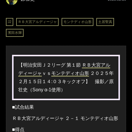
J2
ＲＢ大宮アルディージャ
モンテディオ山形
土居聖真
濱田水輝
【明治安田Ｊ２リーグ 第１節
ＲＢ大宮アル
ディージャ
ｖｓ
モンテディオ山形
２０２５年
２月１５日１４:０３キックオフ】 撮影／原
壮史（Sony α-1使用）
■試合結果
ＲＢ大宮アルディージャ ２－１ モンテディオ山形
■得点