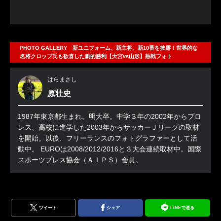
PHOTO GALLERY 新ユニフォーム、新主将、新10番を披露！世界的な
名将クロップ氏も歓喜した劇的勝利【大宮vs山形】熱戦フォト
はらまさし
原壮史
1987年東京都生まれ。明大卒。中学３年の2002年からプロ
レス、高校に進学した2003年からサッカーＪリーグの取材
を開始。以後、フリーランスのフォトグラファーとして活
動中。 EUROは2008/2012/2016と３大会連続取材中。国際
スポーツプレス協会（ＡＩＰＳ）会員。
ツイート
シェア
LINEで送る