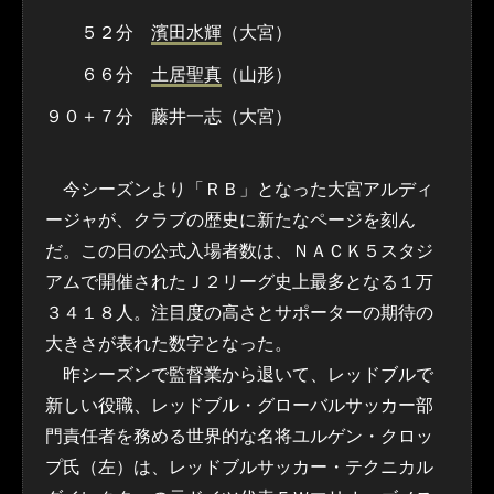
５２分
濱田水輝
（大宮）
６６分
土居聖真
（山形）
９０＋７分 藤井一志（大宮）
今シーズンより「ＲＢ」となった大宮アルディ
ージャが、クラブの歴史に新たなページを刻ん
だ。この日の公式入場者数は、ＮＡＣＫ５スタジ
アムで開催されたＪ２リーグ史上最多となる１万
３４１８人。注目度の高さとサポーターの期待の
大きさが表れた数字となった。
昨シーズンで監督業から退いて、レッドブルで
新しい役職、レッドブル・グローバルサッカー部
門責任者を務める世界的な名将ユルゲン・クロッ
プ氏（左）は、レッドブルサッカー・テクニカル