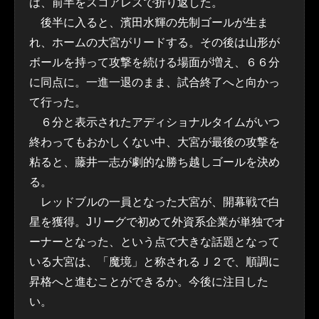
は、前半をスコアレスで折り返した。
後半に入ると、濱田水輝の先制ゴールが生ま
れ、ホームの大宮がリードする。その後は山形が
ボールを持って攻撃を続ける場面が増え、６６分
に同点に。一進一退のまま、試合終了へと向かっ
て行った。
６分と表示されたアディショナルタイムがいつ
終わってもおかしくない中、大宮が最後の攻撃を
粘ると、藤井一志が劇的な勝ち越しゴールを決め
る。
レッドブルの一員となった大宮が、開幕戦で白
星を獲得。Jリーグで初めて外資系企業が単独でオ
ーナーとなった、という点で大きな話題となって
いる大宮は、「魔境」と称されるＪ２で、順調に
昇格へと進むことができるか。今後に注目した
い。