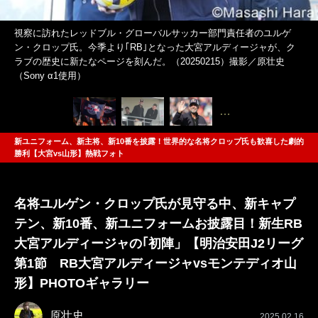
視察に訪れたレッドブル・グローバルサッカー部門責任者のユルゲ
ン・クロップ氏。今季より｢RB｣となった大宮アルディージャが、ク
ラブの歴史に新たなページを刻んだ。（20250215）撮影／原壮史
（Sony α1使用）
…
新ユニフォーム、新主将、新10番を披露！世界的な名将クロップ氏も歓喜した劇的
勝利【大宮vs山形】熱戦フォト
名将ユルゲン・クロップ氏が見守る中、新キャプ
テン、新10番、新ユニフォームお披露目！新生RB
大宮アルディージャの｢初陣」【明治安田J2リーグ
第1節 RB大宮アルディージャvsモンテディオ山
形】PHOTOギャラリー
原壮史
2025.02.16