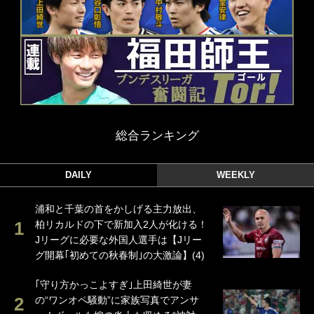
総合ランキング
DAILY
WEEKLY
浦和と千葉の首をかしげる主力放出、
柏リカルドの下で新加入2人が化ける！
Jリーグに必要な外国人選手は【Jリー
グ開幕｢初めての秋春制｣の大激論】(4)
｢守り方かっこよすぎ｣上田綺世が妻
の“ワンオペ騒動”に家族写真でアンサ