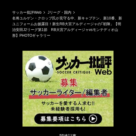
サッカー批評Web
Jリーグ・国内
名将ユルゲン・クロップ氏が見守る中、新キャプテン、新10番、新
ユニフォームお披露目！新生RB大宮アルディージャの｢初陣」【明
治安田J2リーグ第1節 RB大宮アルディージャvsモンテディオ山
形】PHOTOギャラリー
関連記事