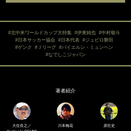
#北中米ワールドカップ大特集
#伊東純也
#中村敬斗
#日本サッカー協会
#日本代表
#ジュビロ磐田
#ゲンク
#Ｊリーグ
#バイエルン・ミュンヘン
#なでしこジャパン
著者紹介
大住良之／
川本梅花
原壮史