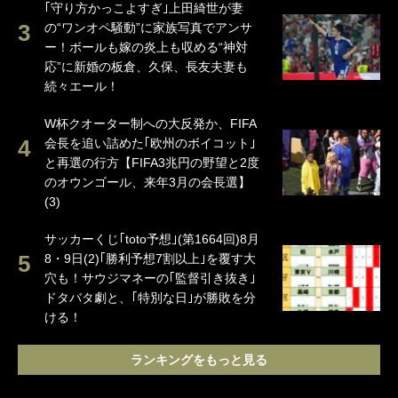
｢守り方かっこよすぎ｣上田綺世が妻
の“ワンオペ騒動”に家族写真でアンサ
ー！ボールも嫁の炎上も収める“神対
応”に新婚の板倉、久保、長友夫妻も
続々エール！
W杯クオーター制への大反発か、FIFA
会長を追い詰めた｢欧州のボイコット｣
と再選の行方【FIFA3兆円の野望と2度
のオウンゴール、来年3月の会長選】
(3)
サッカーくじ｢toto予想｣(第1664回)8月
8・9日(2)｢勝利予想7割以上｣を覆す大
穴も！サウジマネーの｢監督引き抜き｣
ドタバタ劇と、｢特別な日｣が勝敗を分
ける！
ランキングをもっと見る