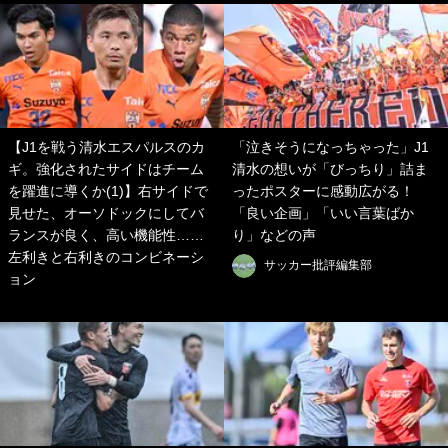
【J1を戦う清水エスパルスのカ
「泣きそうになっちゃった」J1
ギ。強化されたサイドはチーム
清水の想いが「びっちり」詰ま
を躍進に導くか(1)】右サイドで
ったポスターに感動広がる！
見せた、オーソドックにしてバ
「良い企画」「いい言葉ばか
ランスが良く、高い機能性……
り」などの声
左利きと右利きのコンビネーシ
サッカー批評編集部
ョン