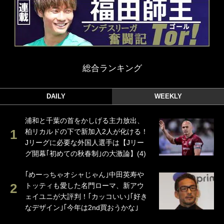
総合ランキング
DAILY
WEEKLY
浦和と千葉の首をかしげる主力放出、
柏リカルドの下で新加入2人が化ける！
Jリーグに必要な外国人選手は【Jリー
グ開幕｢初めての秋春制｣の大激論】(4)
｢めーっちゃオシャじゃん｣中田英寿や
トッティも愛した名門ローマ、新アウ
ェイユニが大評判！｢カッコいい｣｢好き
なデザイン｣｢今年は2nd買おうかな｣