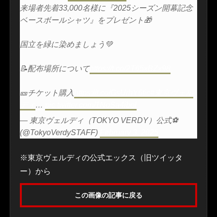
来場者先着33,000名様に『2025シーズン開幕記念
ベースボールシャツ』をプレゼント🎁
国立を緑に染めましょう💚
📝配布場所について
https://t.co/2T65xBZx98
🎫チケット購入
https://t.co/GsUrhY6tic
#東京ヴェル
ディ
…
pic.twitter.com/1NoSa4ibol
— 東京ヴェルディ（TOKYO VERDY）公式⚽
(@TokyoVerdySTAFF)
February 3, 2025
※東京ヴェルディの公式エックス（旧ツイッタ
ー）から
この画像の記事に戻る