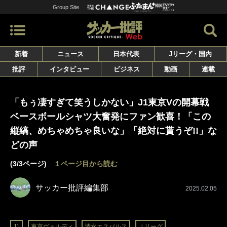
Group Site
新着
ニュース
日本代表
Jリーグ・国内
批評
インタビュー
ビジネス
動画
連載
「もぅ凄すぎて笑うしかない」J1東京Vの開幕戦
ベースボールシャツ大奮発にファン歓喜！「この
縦縞、めちゃめちゃ良いな」「絶対に貰うぞ!!」な
どの声
(3/3ページ)
１ページ目から読む
サッカー批評編集部
2025.02.05
J1
東京ヴェルディ
清水エスパルス
Ｊリーグ