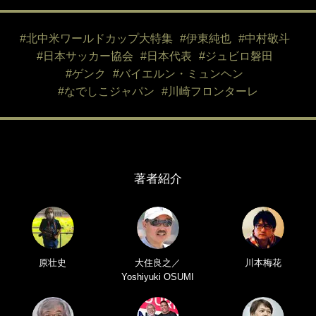
#北中米ワールドカップ大特集
#伊東純也
#中村敬斗
#日本サッカー協会
#日本代表
#ジュビロ磐田
#ゲンク
#バイエルン・ミュンヘン
#なでしこジャパン
#川崎フロンターレ
著者紹介
原壮史
大住良之／
川本梅花
Yoshiyuki OSUMI