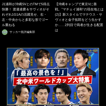
J1浦和が沖縄SVとのTMで5得点
【沖縄キャンプで東京Vに善
快勝！ 渡邊凌磨＆サヴィオがそ
戦。”マチェイ浦和”の現在地とは
れぞれ1G1Aの活躍見せ、右・
(2)】新スタイルでマテウス・サ
左・中央からと多彩な形でゴー
ヴィオと金子拓郎をどう生かす
ル重ねる
か……2列目で両者が生きる配置
は
サッカー批評編集部