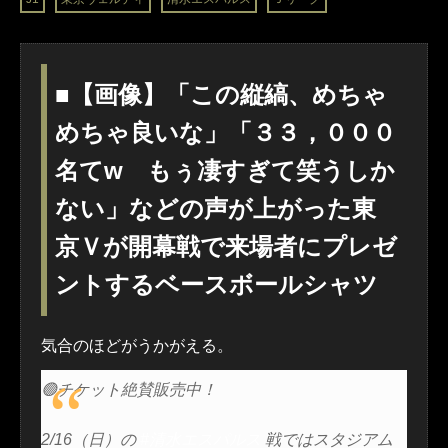
■【画像】「この縦縞、めちゃ
めちゃ良いな」「３３，０００
名てw もぅ凄すぎて笑うしか
ない」などの声が上がった東
京Ｖが開幕戦で来場者にプレゼ
ントするベースボールシャツ
気合のほどがうかがえる。
🟢チケット絶賛販売中！
2/16（日）の
#清水エスパルス
戦ではスタジアム