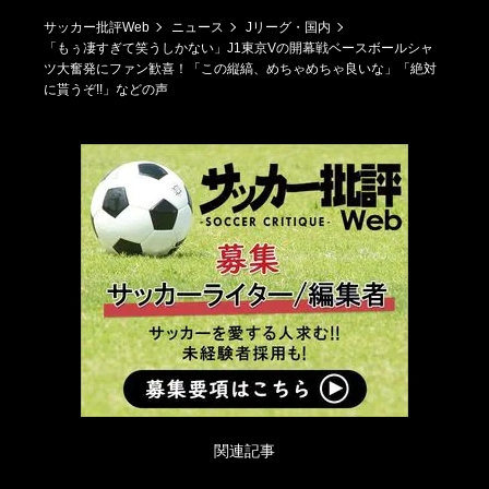
サッカー批評Web
ニュース
Jリーグ・国内
「もぅ凄すぎて笑うしかない」J1東京Vの開幕戦ベースボールシャ
ツ大奮発にファン歓喜！「この縦縞、めちゃめちゃ良いな」「絶対
に貰うぞ!!」などの声
関連記事