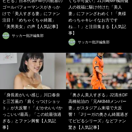
ビビる」日本代表FW小川航基の
くちゃ可愛い」J1川崎MF橘田健
ゴールパフォーマンスがきっか
人の祝福に駆け付けた「美人
けで「美人すぎる妻」にファン
妻」にファンざわめく！「奥様
注目！「めちゃくちゃ綺麗」
めっちゃキレイなお方です
「美男美女」の声【人気記事】
ね…！」と注目集まる【人気記
事】
サッカー批評編集部
サッカー批評編集部
「身長差がいい感じ」川口春奈
「奥さん美人すぎる」J2清水DF
と三笘薫の「肩くっつけショッ
高橋祐治の「元AKB48メンバー
ト」が大反響！「え!かわいい!か
妻」がスタジアム来場で大反
っこいい!最高」「この絵最強過
響！「Jリーガの奥さん綺麗過ぎ
ぎる」とファン興奮【人気記
てビビるシリーズ」などファン
事】
驚き【人気記事】