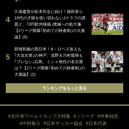
久保建英や松木玖生に続け！徳田誉ら
10代の才能を使い切れないJクラブの課
題と、｢0円欧州移籍｣撲滅への処方箋
【Jリーグ開幕｢初めての秋春制｣の大激
論】(5)
群雄割拠の西日本！A・ロペス加入も
｢大迫次第｣の神戸、浅野＆川村復帰も
｢ブレない｣広島、ミシャ就任の名古屋
は？【Jリーグ開幕｢初めての秋春制｣の
大激論】(2)
ランキングをもっと見る
#北中米ワールドカップ大特集
#Ｊリーグ
#伊東純也
#中村敬斗
#日本サッカー協会
#日本代表