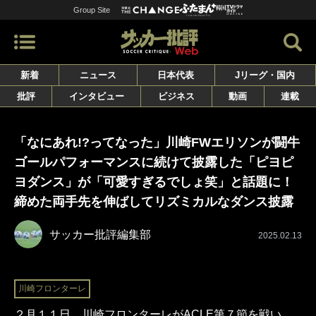
Group Site
新着
ニュース
日本代表
Jリーグ・国内
批評
インタビュー
ビジネス
動画
連載
「なにあれ!?ってなった」川崎FWエリソンが闘牛
ゴールパフォーマンスに続けて披露した「ピヨピ
ヨダンス」が「可愛すぎるでしょ笑」と話題に！
締めた両手先を伸ばしてリズミカルなダンス披露
サッカー批評編集部
2025.02.13
川崎フロンターレ
２月１１日、川崎フロンターレがACLE第７節を戦い、