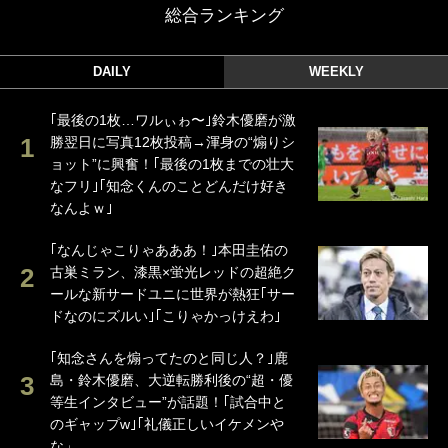
総合ランキング
DAILY
WEEKLY
｢最後の1枚…ワルぃゎ〜｣鈴木優磨が激
勝翌日に写真12枚投稿→渾身の“煽りシ
ョット”に興奮！｢最後の1枚までの壮大
なフリ｣｢知念くんのことどんだけ好き
なんよｗ｣
｢なんじゃこりゃあああ！｣本田圭佑の
古巣ミラン、漆黒×蛍光レッドの超絶ク
ールな新サードユニに世界が熱狂｢サー
ドなのにズルい｣｢こりゃかっけえわ｣
｢知念さんを煽ってたのと同じ人？｣鹿
島・鈴木優磨、大逆転勝利後の“超・優
等生インタビュー”が話題！｢試合中と
のギャップw｣｢礼儀正しいイケメンや
な」