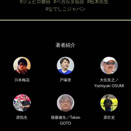
#ジュビロ磐田
#ベガルタ仙台
#松木玖生
#なでしこジャパン
著者紹介
川本梅花
戸塚啓
大住良之／
Yoshiyuki OSUMI
原悦生
後藤健生／Takeo
原壮史
GOTO