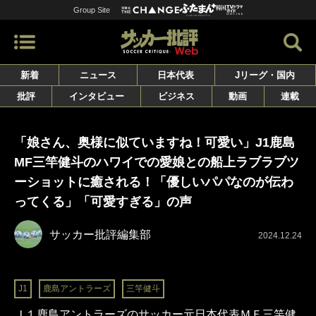
Group Site
新着
ニュース
日本代表
Jリーグ・国内
批評
インタビュー
ビジネス
動画
連載
「娘さん、奥様に似ていますね！可愛い」J1鹿島
MF三竿健斗のハワイでの愛娘との船上ラブラブツ
ーショットに癒される！「優しいパパなのが伝わ
ってくる」「可愛すぎる」の声
サッカー批評編集部
2024.12.24
J1
鹿島アントラーズ
三竿健斗
Ｊ１鹿島アントラーズのサッカー元日本代表ＭＦ三竿健