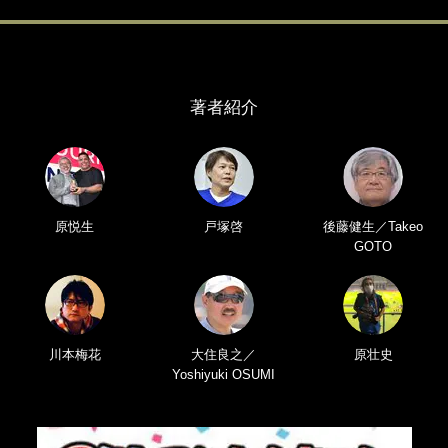
著者紹介
原悦生
戸塚啓
後藤健生／Takeo
GOTO
川本梅花
大住良之／
原壮史
Yoshiyuki OSUMI