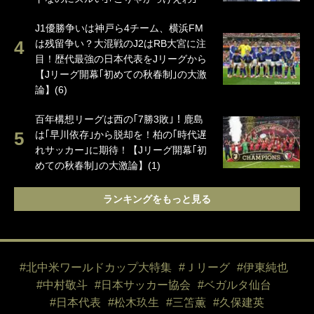
J1優勝争いは神戸ら4チーム、横浜FM
は残留争い？大混戦のJ2はRB大宮に注
目！歴代最強の日本代表をJリーグから
【Jリーグ開幕｢初めての秋春制｣の大激
論】(6)
百年構想リーグは西の｢7勝3敗｣！鹿島
は｢早川依存｣から脱却を！柏の｢時代遅
れサッカー｣に期待！【Jリーグ開幕｢初
めての秋春制｣の大激論】(1)
ランキングをもっと見る
#北中米ワールドカップ大特集
#Ｊリーグ
#伊東純也
#中村敬斗
#日本サッカー協会
#ベガルタ仙台
#日本代表
#松木玖生
#三笘薫
#久保建英