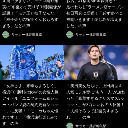
ず湯で決まり♡」モナコ南野拓
お店」J1福岡MF金森健志の“二
実の“冬至ゆず売り子”特製画像が
足のわらじ”ラーメン店オープン
話題！「モナ王と柚子なんだ」
初日写真に反響！「必ず食べに
「柚子売りの拓実くんおもろす
福岡いきます！楽しみが増えま
ぎる」などの声
した」の声
サッカー批評編集部
サッカー批評編集部
「女神さま、来季もよろしく」
「美男美女だらけ」上田綺世＆
横浜FC“勝利の女神”の女性人気
人気モデル妻に“もう一人”が加わ
アイドル「ユニフォーム＆ショ
った「豪華すぎるクリスマス3シ
ートパンツ姿の契約更新ショッ
ョット」が3万いいねの大反響！
ト」に反響！「モニカちゃん憧
「夫婦そろって顔面良すぎる
れです！」「横浜遠征楽しみで
わ、、」の声
す」の声
サッカー批評編集部