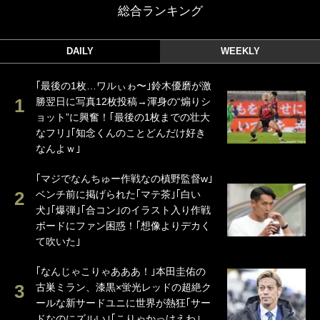
総合ランキング
DAILY
WEEKLY
｢最後の1枚…ワルぃゎ〜｣鈴木優磨が激
勝翌日に写真12枚投稿→渾身の“煽りシ
ョット”に興奮！｢最後の1枚までの壮大
なフリ｣｢知念くんのことどんだけ好き
なんよｗ｣
｢マジでなんちゅー作戦なの槙野監督w｣
ベンチ前に掲げられた｢マテ茶｣｢白い
犬｣｢爆弾｣｢合コン｣のイラスト入り作戦
ボードにファン困惑！｢想像よりデカく
て吹いた｣
｢なんじゃこりゃあああ！｣本田圭佑の
古巣ミラン、漆黒×蛍光レッドの超絶ク
ールな新サードユニに世界が熱狂｢サー
ドなのにズルい｣｢こりゃかっけえわ｣