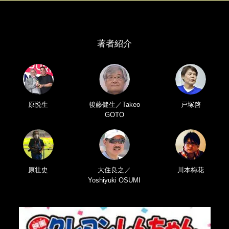
著者紹介
原悦生
後藤健生／Takeo
戸塚啓
GOTO
原壮史
大住良之／
川本梅花
Yoshiyuki OSUMI