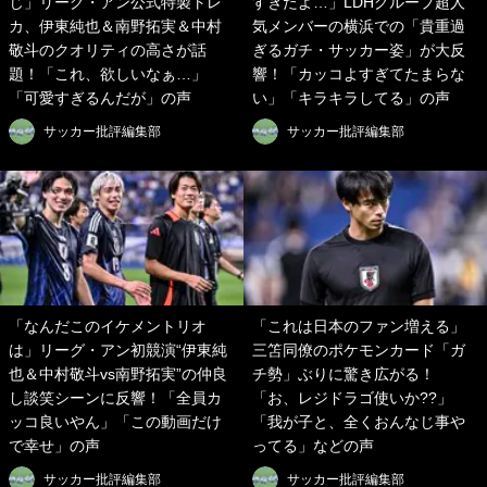
じ」リーグ・アン公式特製トレ
すぎたよ…」LDHグループ超人
カ、伊東純也＆南野拓実＆中村
気メンバーの横浜での「貴重過
敬斗のクオリティの高さが話
ぎるガチ・サッカー姿」が大反
題！「これ、欲しいなぁ…」
響！「カッコよすぎてたまらな
「可愛すぎるんだが」の声
い」「キラキラしてる」の声
サッカー批評編集部
サッカー批評編集部
「なんだこのイケメントリオ
「これは日本のファン増える」
は」リーグ・アン初競演“伊東純
三笘同僚のポケモンカード「ガ
也＆中村敬斗vs南野拓実”の仲良
チ勢」ぶりに驚き広がる！
し談笑シーンに反響！「全員カ
「お、レジドラゴ使いか??」
ッコ良いやん」「この動画だけ
「我が子と、全くおんなじ事や
で幸せ」の声
ってる」などの声
サッカー批評編集部
サッカー批評編集部