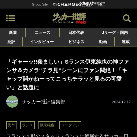
Group Site
新着
ニュース
日本代表
Jリーグ・国内
批評
インタビュー
ビジネス
動画
連載
「ギャーッ!!羨ましい」Sランス伊東純也の神ファ
ンサ＆カメラ“チラ見”シーンにファン悶絶！「キ
ャップ開かねーってこっちチラッと見るの可愛
い」と話題に
サッカー批評編集部
2024.12.17
海外
ランス
伊東純也
リーグアン
フランス１部のスタッド・ランスに所属するサッカー日