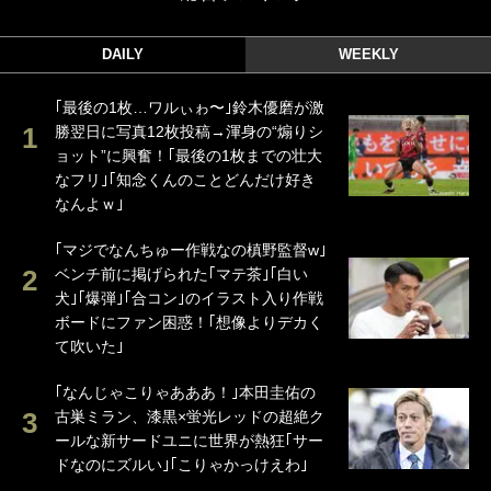
DAILY
WEEKLY
｢最後の1枚…ワルぃゎ〜｣鈴木優磨が激
勝翌日に写真12枚投稿→渾身の“煽りシ
ョット”に興奮！｢最後の1枚までの壮大
なフリ｣｢知念くんのことどんだけ好き
なんよｗ｣
｢マジでなんちゅー作戦なの槙野監督w｣
ベンチ前に掲げられた｢マテ茶｣｢白い
犬｣｢爆弾｣｢合コン｣のイラスト入り作戦
ボードにファン困惑！｢想像よりデカく
て吹いた｣
｢なんじゃこりゃあああ！｣本田圭佑の
古巣ミラン、漆黒×蛍光レッドの超絶ク
ールな新サードユニに世界が熱狂｢サー
ドなのにズルい｣｢こりゃかっけえわ｣