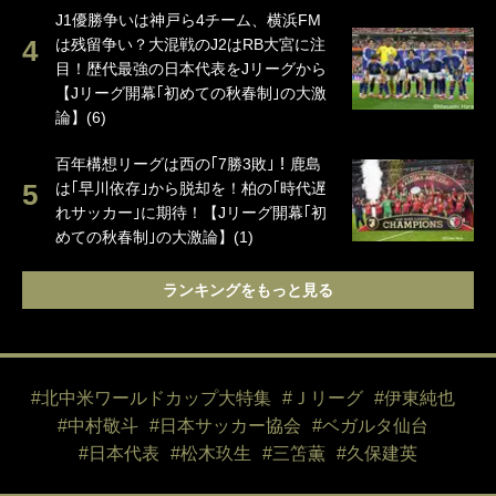
J1優勝争いは神戸ら4チーム、横浜FM
は残留争い？大混戦のJ2はRB大宮に注
目！歴代最強の日本代表をJリーグから
【Jリーグ開幕｢初めての秋春制｣の大激
論】(6)
百年構想リーグは西の｢7勝3敗｣！鹿島
は｢早川依存｣から脱却を！柏の｢時代遅
れサッカー｣に期待！【Jリーグ開幕｢初
めての秋春制｣の大激論】(1)
ランキングをもっと見る
#北中米ワールドカップ大特集
#Ｊリーグ
#伊東純也
#中村敬斗
#日本サッカー協会
#ベガルタ仙台
#日本代表
#松木玖生
#三笘薫
#久保建英