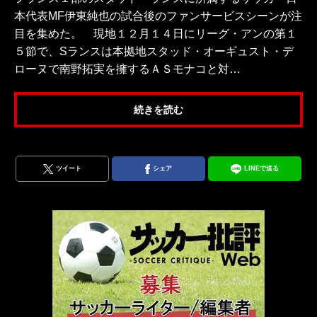
本代表MF伊東純也の試合後のファンサービスシーンが注
目を集めた。 現地１２月１４日にリーグ・アンの第１
５節で、Sランスは本拠地スタッド・オーギュスト・デ
ローヌで南野拓実を擁するＡＳモナコと対…
続きを読む
ツイート
シェア
LINEで送る