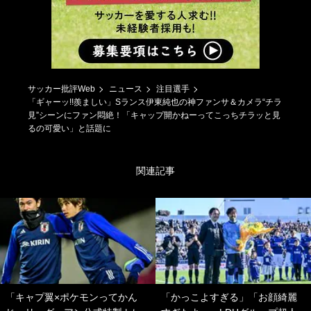
サッカー批評Web
ニュース
注目選手
「ギャーッ!!羨ましい」Sランス伊東純也の神ファンサ＆カメラ“チラ
見”シーンにファン悶絶！「キャップ開かねーってこっちチラッと見
るの可愛い」と話題に
関連記事
「キャプ翼×ポケモンってかん
「かっこよすぎる」「お顔綺麗