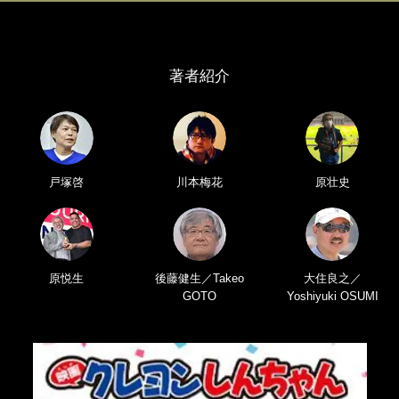
著者紹介
戸塚啓
川本梅花
原壮史
原悦生
後藤健生／Takeo
大住良之／
GOTO
Yoshiyuki OSUMI