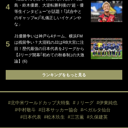
島・鈴木優磨、大逆転勝利後の“超・優
等生インタビュー”が話題！｢試合中と
のギャップw｣｢礼儀正しいイケメンや
な」
J1優勝争いは神戸ら4チーム、横浜FM
は残留争い？大混戦のJ2はRB大宮に注
目！歴代最強の日本代表をJリーグから
【Jリーグ開幕｢初めての秋春制｣の大激
論】(6)
ランキングをもっと見る
#北中米ワールドカップ大特集
#Ｊリーグ
#伊東純也
#中村敬斗
#日本サッカー協会
#ベガルタ仙台
#日本代表
#松木玖生
#三笘薫
#久保建英