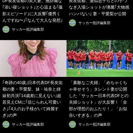
DF長友佑都の美人妻、無防備な
長友佑都、激似息子らとの手つ
｢添い寝ショット｣と心温まる｢撮
なぎ入場ショットが沸騰｢大物感
影エピソード｣に大反響｢優男く
ハンパない｣ 妻・平愛梨が公開
んですね〜｣｢なんて大人な発想｣
サッカー批評編集部
サッカー批評編集部
｢奇跡の40歳｣日本代表DF長友佑
「素敵なご夫婦」「めちゃくち
都の妻・平愛梨、妹・祐奈と姉
ゃ幸せそう」タレント妻が公開
妹初共演｢14歳差に見えない｣超
した「サッカー日本代表DFとの
若見えCMに｢信じられん可愛い
夫婦ショット」が大反響！「全
さ｣｢4人のお子様がいて綺麗す
部が理想のおふたり！」「お似
ぎ｣の声
合いすぎる」の声
サッカー批評編集部
サッカー批評編集部