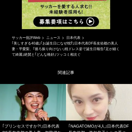
サッカー批評Web
ニュース
日本代表
｢美しすぎる40歳｣｢お誕生日になぜ枕⁉｣日本代表DF長友佑都の美人
妻・平愛梨、｢後ろ振り向けない｣枕ドレス姿で誕生日報告｢足が細く
て綺麗｣絶賛と｢どんな格好｣ツッコミ相次ぐ
関連記事
｢プリンセスですか?!｣日本代表
｢NAGATOMOが4人｣日本代表DF