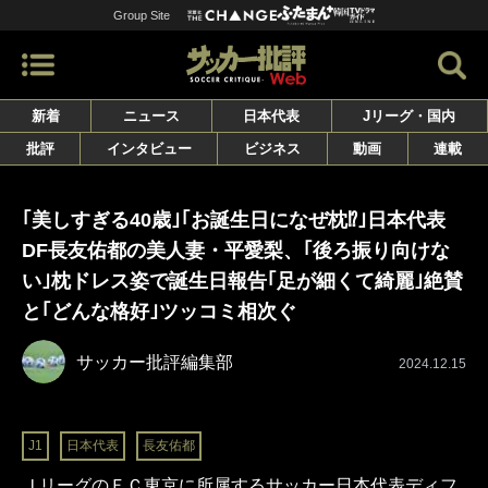
Group Site
新着
ニュース
日本代表
Jリーグ・国内
批評
インタビュー
ビジネス
動画
連載
｢美しすぎる40歳｣｢お誕生日になぜ枕⁉｣日本代表
DF長友佑都の美人妻・平愛梨、｢後ろ振り向けな
い｣枕ドレス姿で誕生日報告｢足が細くて綺麗｣絶賛
と｢どんな格好｣ツッコミ相次ぐ
サッカー批評編集部
2024.12.15
J1
日本代表
長友佑都
ＪリーグのＦＣ東京に所属するサッカー日本代表ディフ