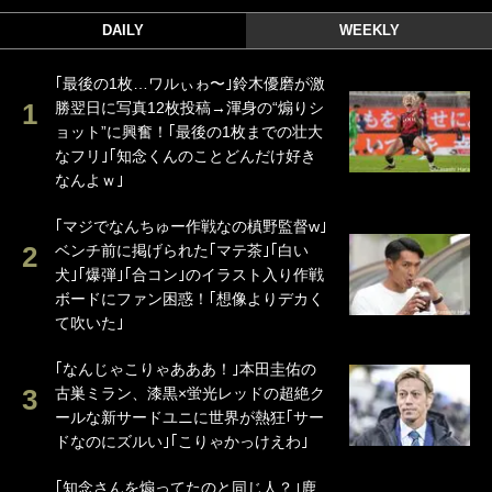
DAILY
WEEKLY
｢最後の1枚…ワルぃゎ〜｣鈴木優磨が激
勝翌日に写真12枚投稿→渾身の“煽りシ
ョット”に興奮！｢最後の1枚までの壮大
なフリ｣｢知念くんのことどんだけ好き
なんよｗ｣
｢マジでなんちゅー作戦なの槙野監督w｣
ベンチ前に掲げられた｢マテ茶｣｢白い
犬｣｢爆弾｣｢合コン｣のイラスト入り作戦
ボードにファン困惑！｢想像よりデカく
て吹いた｣
｢なんじゃこりゃあああ！｣本田圭佑の
古巣ミラン、漆黒×蛍光レッドの超絶ク
ールな新サードユニに世界が熱狂｢サー
ドなのにズルい｣｢こりゃかっけえわ｣
｢知念さんを煽ってたのと同じ人？｣鹿