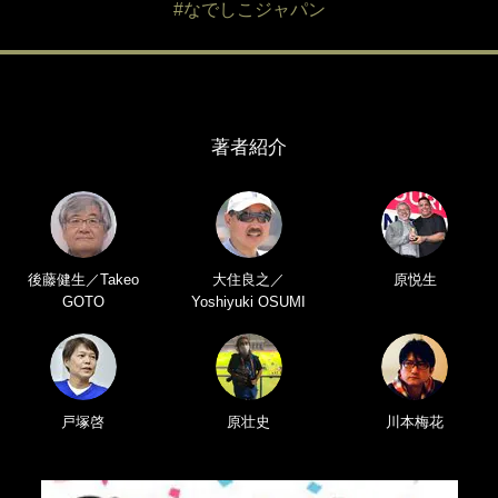
#なでしこジャパン
著者紹介
後藤健生／Takeo
大住良之／
原悦生
GOTO
Yoshiyuki OSUMI
戸塚啓
原壮史
川本梅花