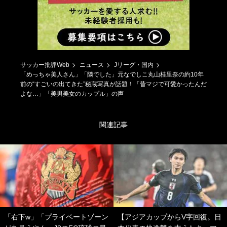
サッカー批評Web
ニュース
Jリーグ・国内
「めっちゃ美人さん」「隣でした」元なでしこ丸山桂里奈の約10年
前の“すごいの出てきた”秘蔵写真が話題！「昔マジで可愛かったんだ
よな…」「美男美女のカップル」の声
関連記事
「右下w」「プライベートゾーン
【アジアカップからV字回復。日