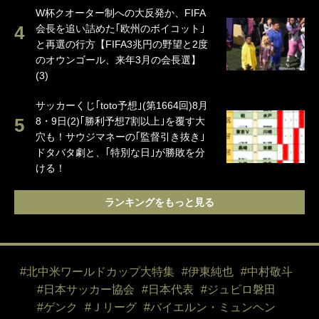
W杯クオーター制への大反発か、FIFA
会長を追い詰めた｢欧州のボイコット｣
と再選の行方【FIFA3兆円の野望と2度
のオウンゴール、来年3月の会長選】
(3)
サッカーくじ｢toto予想｣(第1664回)8月
8・9日(2)｢勝利予想7割以上｣を覆す大
穴も！サウジマネーの｢監督引き抜き｣
ドタバタ劇と、｢特別な日｣が勝敗を分
ける！
ランキングをもっと見る
#北中米ワールドカップ大特集
#伊東純也
#中村敬斗
#日本サッカー協会
#日本代表
#ジュビロ磐田
#ゲンク
#Ｊリーグ
#バイエルン・ミュンヘン