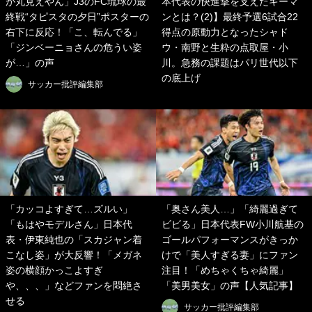
が丸見えやん」J3のFC琉球の最
本代表の快進撃を支えたキーマ
終戦“タピスタの夕日”ポスターの
ンとは？(2)】最終予選6試合22
右下に反応！「こ、転んでる」
得点の原動力となったシャド
「ジンベーニョさんの危うい姿
ウ・南野と生粋の点取屋・小
が…」の声
川。急務の課題はパリ世代以下
の底上げ
サッカー批評編集部
「カッコよすぎて…ズルい」
「奥さん美人…」「綺麗過ぎて
「もはやモデルさん」日本代
ビビる」日本代表FW小川航基の
表・伊東純也の「スカジャン着
ゴールパフォーマンスがきっか
こなし姿」が大反響！「メガネ
けで「美人すぎる妻」にファン
姿の横顔かっこよすぎ
注目！「めちゃくちゃ綺麗」
や、、、」などファンを悶絶さ
「美男美女」の声【人気記事】
せる
サッカー批評編集部