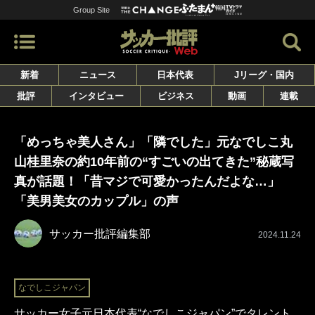
Group Site
新着
ニュース
日本代表
Jリーグ・国内
批評
インタビュー
ビジネス
動画
連載
「めっちゃ美人さん」「隣でした」元なでしこ丸
山桂里奈の約10年前の“すごいの出てきた”秘蔵写
真が話題！「昔マジで可愛かったんだよな…」
「美男美女のカップル」の声
サッカー批評編集部
2024.11.24
なでしこジャパン
サッカー女子元日本代表“なでしこジャパン”でタレント