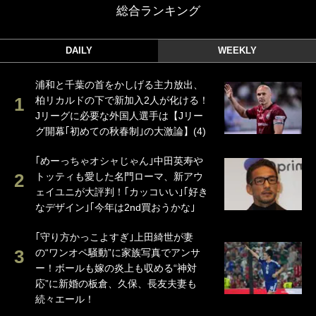
総合ランキング
DAILY
WEEKLY
浦和と千葉の首をかしげる主力放出、
柏リカルドの下で新加入2人が化ける！
Jリーグに必要な外国人選手は【Jリー
グ開幕｢初めての秋春制｣の大激論】(4)
｢めーっちゃオシャじゃん｣中田英寿や
トッティも愛した名門ローマ、新アウ
ェイユニが大評判！｢カッコいい｣｢好き
なデザイン｣｢今年は2nd買おうかな｣
｢守り方かっこよすぎ｣上田綺世が妻
の“ワンオペ騒動”に家族写真でアンサ
ー！ボールも嫁の炎上も収める“神対
応”に新婚の板倉、久保、長友夫妻も
続々エール！