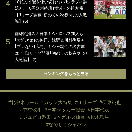
10代の才能を使い切れないJクラブの課
題と、｢0円欧州移籍｣撲滅への処方箋
【Jリーグ開幕｢初めての秋春制｣の大激
論】(5)
群雄割拠の西日本！A・ロペス加入も
｢大迫次第｣の神戸、浅野＆川村復帰も
｢ブレない｣広島、ミシャ就任の名古屋
は？【Jリーグ開幕｢初めての秋春制｣の
大激論】(2)
ランキングをもっと見る
#北中米ワールドカップ大特集
#Ｊリーグ
#伊東純也
#中村敬斗
#日本サッカー協会
#日本代表
#ジュビロ磐田
#ベガルタ仙台
#松木玖生
#なでしこジャパン