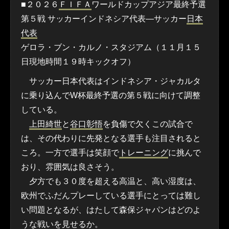
■２０２６
ＦＩＦＡ
ワールドカップアジア最終予選
第５戦 サッカーインドネシア代表―サッカー
日本
代表
ゲロラ・ブン・カルノ・スタジアム（１１月１５
日現地時間１９時キックオフ）
サッカー日本代表はインドネシア・ジャカルタ
に乗り込んでW杯最終予選の第５戦に向けて調整
している。
上田綺世
と
谷口彰悟
を負傷で欠くこの試合で
は、その代わりに先発となる選手も注目されると
ころ。一方で選手は笑顔で
トレーニング
に挑んで
おり、雰囲気は良さそう。
夕方でも３０度を超える高温と、高い湿度は、
欧州でふだんプレーしている選手にとっては難し
い問題となるが、はたして森保ジャパンはどのよ
うな戦いを見せるか。