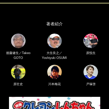
著者紹介
後藤健生／Takeo
大住良之／
原悦生
GOTO
Yoshiyuki OSUMI
原壮史
川本梅花
戸塚啓