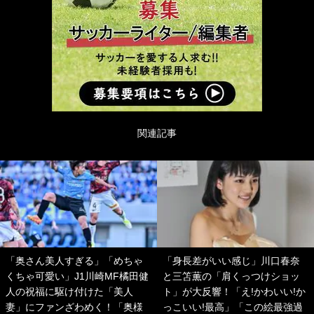
関連記事
「奥さん美人すぎる」「めちゃ
「身長差がいい感じ」川口春奈
くちゃ可愛い」J1川崎MF橘田健
と三笘薫の「肩くっつけショッ
人の祝福に駆け付けた「美人
ト」が大反響！「え!かわいい!か
妻」にファンざわめく！「奥様
っこいい!最高」「この絵最強過