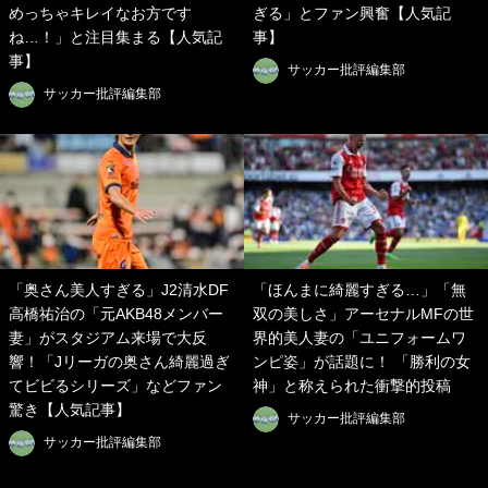
めっちゃキレイなお方です
ぎる」とファン興奮【人気記
ね…！」と注目集まる【人気記
事】
事】
サッカー批評編集部
サッカー批評編集部
「奥さん美人すぎる」J2清水DF
「ほんまに綺麗すぎる…」「無
高橋祐治の「元AKB48メンバー
双の美しさ」アーセナルMFの世
妻」がスタジアム来場で大反
界的美人妻の「ユニフォームワ
響！「Jリーガの奥さん綺麗過ぎ
ンピ姿」が話題に！ 「勝利の女
てビビるシリーズ」などファン
神」と称えられた衝撃的投稿
驚き【人気記事】
サッカー批評編集部
サッカー批評編集部