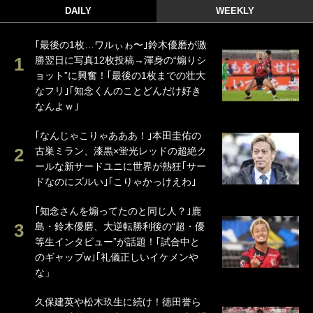
DAILY
WEEKLY
｢最後の1枚…ワルぃゎ〜｣鈴木優磨が激
勝翌日に写真12枚投稿→渾身の“煽りシ
ョット”に興奮！｢最後の1枚までの壮大
なフリ｣｢知念くんのことどんだけ好き
なんよｗ｣
｢なんじゃこりゃあああ！｣本田圭佑の
古巣ミラン、漆黒×蛍光レッドの超絶ク
ールな新サードユニに世界が熱狂｢サー
ドなのにズルい｣｢こりゃかっけえわ｣
｢知念さんを煽ってたのと同じ人？｣鹿
島・鈴木優磨、大逆転勝利後の“超・優
等生インタビュー”が話題！｢試合中と
のギャップw｣｢礼儀正しいイケメンや
な」
久保建英や松木玖生に続け！徳田誉ら