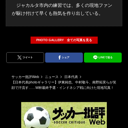
ジャカルタ市内の練習では、多くの現地ファン
が駆け付けて早くも熱気を作り出している。
PHOTO GALLERY 全ての写真を見る
ツイート
シェア
LINEで送る
サッカー批評Web
ニュース
日本代表
【日本代表photoギャラリー】伊東純也、中村敬斗、南野拓実らが笑
顔で汗流す……W杯最終予選・インドネシア戦に向けた現地写真！