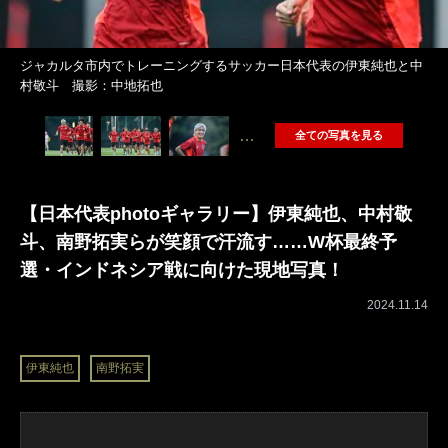
ジャカルタ市内でトレーニングするサッカー日本代表の伊東純也と中
村敬斗 撮影：中地拓也
…
全ての写真を見る
【日本代表photoギャラリー】伊東純也、中村敬
斗、南野拓実らが笑顔で汗流す……W杯最終予
選・インドネシア戦に向けた現地写真！
2024.11.14
伊東純也
南野拓実