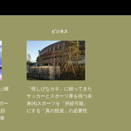
ビジネス
た｣横
「怪しげなカネ」に頼ってきた
サッカーとスポーツ界を待つ未
Jポー
来(4)スポーツを「持続可能」
笑顔
にする「真の投資」の必要性
沸