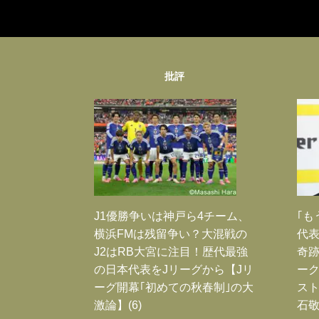
批評
J1優勝争いは神戸ら4チーム、
｢も
横浜FMは残留争い？大混戦の
代表
J2はRB大宮に注目！歴代最強
奇
の日本代表をJリーグから【Jリ
ー
ーグ開幕｢初めての秋春制｣の大
スト
激論】(6)
石敬