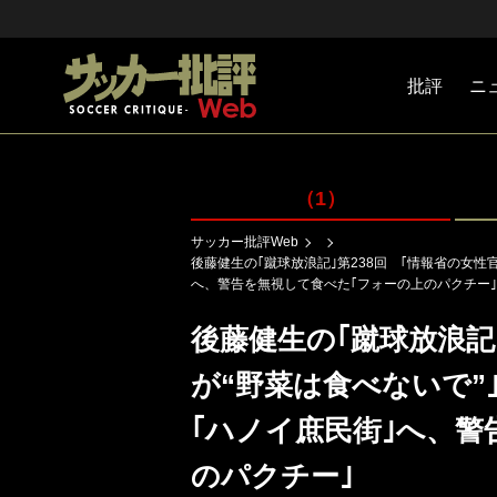
批評
ニ
Jリーグ
戦術
注目選手
海外サッ
監督
マネー
チームマ
日本代表
（1）
サッカー批評Web
後藤健生の｢蹴球放浪記｣第238回 ｢情報省の女性官
へ、警告を無視して食べた｢フォーの上のパクチー｣
後藤健生の｢蹴球放浪記
が“野菜は食べないで”
｢ハノイ庶民街｣へ、警
のパクチー｣