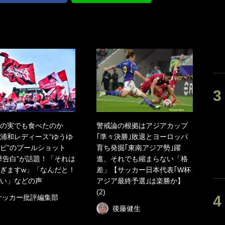
の実でも食べたのか
警戒論の根拠はアジアカップ
浦和レディース“ゆうゆ
｢準々決勝｣敗退とヨーロッパ
ビ”のプールショット
育ち発掘｢東南アジア勢｣躍
撃告白”が話題！「それは
進、それでも縮まらない「格
ぎますw」「なんだと！
差」【サッカー日本代表｢W杯
い」などの声
アジア最終予選｣は楽勝か】
(2)
サッカー批評編集部
後藤健生