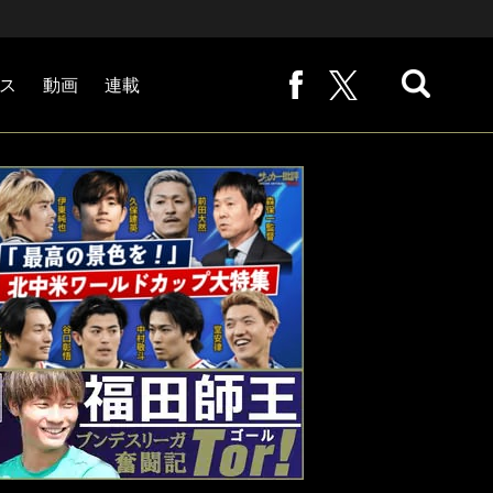
ス
動画
連載
熊崎敬の「路地から始まる処世術」
下田恒幸の「10倍面白くなるサッカー中継の見方」
サッカー批評PHOTOギャラリー「ピッチの焦点」
後藤健生の「蹴球放浪記」
原悦生PHOTOギャラリー「サッカー遠近」
「だれかに言いたくなる記録」
福田師王「ブンデスリーガ奮闘記 Tor!」
大住良之の「この世界のコーナーエリアから」