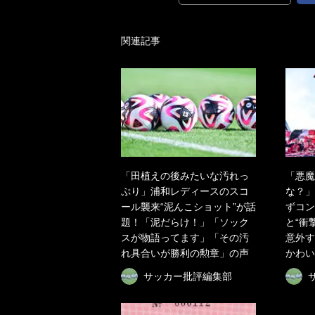
関連記事
「田植えの後みたいな汚れっ
「悪魔
ぷり」浦和レディースのスコ
な？」
ール襲来“泥んこショット”が話
ずコン
題！「泥だらけ！」「ソック
と“衝
スが物語ってます」「その汚
意外す
れ具合いが勝利の勲章」の声
かわい
サッカー批評編集部