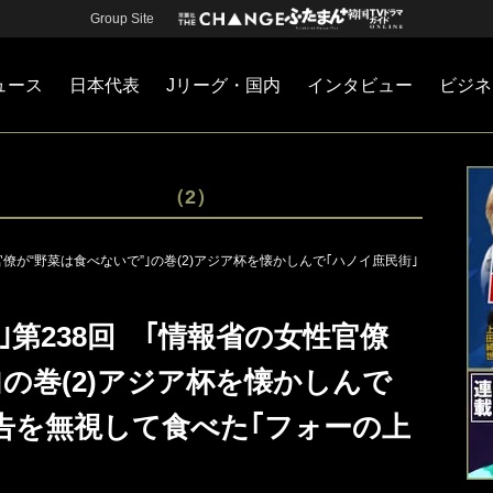
Group Site
ュース
日本代表
Jリーグ・国内
インタビュー
ビジネ
・国内
カー
ネジメント
Jリーグ・国内
戦術
注目選手
海外サッカー
監督
マネー
チームマネジメント
日本代表
（2）
僚が“野菜は食べないで”｣の巻(2)アジア杯を懐かしんで｢ハノイ庶民街｣
｣第238回 ｢情報省の女性官僚
｣の巻(2)アジア杯を懐かしんで
告を無視して食べた｢フォーの上