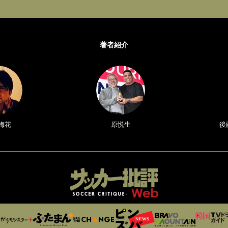
著者紹介
梅花
原悦生
後