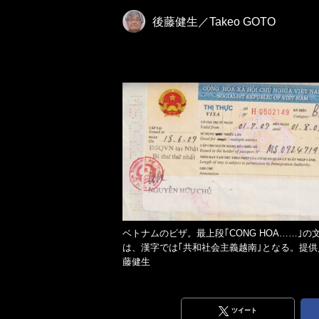
後藤健生／Takeo GOTO
ベトナムのビザ。最上段｢CONG HOA……｣の
は、漢字では｢共和社会主義越南｣となる。提供
藤健生
ツイート