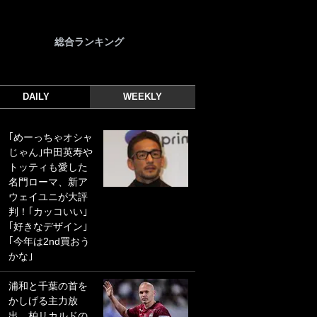
総合ランキング
DAILY
WEEKLY
｢めーっちゃオシャ
｢光の速さじゃん｣
じゃん｣中田英寿や
｢えっぐいミドル｣
トッティも愛した
ドイツ名門移籍の
名門ローマ、新ア
日本代表23歳ボラ
ウェイユニが大評
ンチ、移籍後初ゴ
判！｢カッコいい｣
ールに驚愕！｢見た
｢好きなデザイン｣
事ないシュートや｣
｢今年は2nd買おう
｢聡がどんどん遠く
かな｣
なっていく」
浦和と千葉の首を
｢誰が止めれんねん
かしげる主力放
w｣フェイエ上田綺
出、柏リカルドの
世の“神コース”弾丸