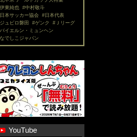
#伊東純也
#中村敬斗
#日本サッカー協会
#日本代表
#ジュビロ磐田
#ゲンク
#Ｊリーグ
#バイエルン・ミュンヘン
#なでしこジャパン
YouTube