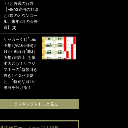
ト｣と再選の行方
海の夕日”新アウェ
【FIFA3兆円の野望
イユニに大反響｢か
と2度のオウンゴー
っこよすぎ｣｢革新
ル、来年3月の会長
的｣｢ソソられる！｣
選】(3)
｢お土産最高すぎ
サッカーくじ｢toto
笑｣｢どうやって入
予想｣(第1664回)8
手？｣ブライトン帰
月8・9日(2)｢勝利
還の三笘薫、同僚
予想7割以上｣を覆
に“ポケカ”をプレゼ
す大穴も！サウジ
ント！｢薫の笑顔見
マネーの｢監督引き
れてよかった｣｢大
抜き｣ドタバタ劇
喜びのリュテル可
と、｢特別な日｣が
愛すぎ｣
勝敗を分ける！
ランキングをも
ランキングをもっと見る
#北中米ワールドカップ大特集