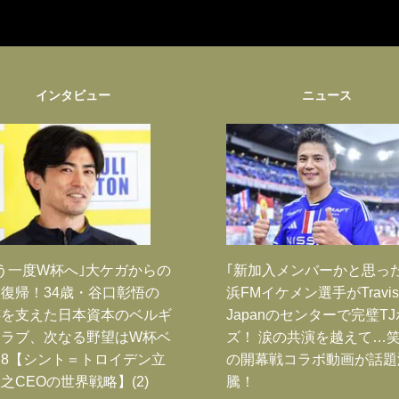
インタビュー
ニュース
う一度W杯へ｣大ケガからの
｢新加入メンバーかと思っ
復帰！34歳・谷口彰悟の
浜FMイケメン選手がTravis
跡を支えた日本資本のベルギ
Japanのセンターで完璧T
クラブ、次なる野望はW杯ベ
ズ！ 涙の共演を越えて…
8【シント＝トロイデン立
の開幕戦コラボ動画が話題
之CEOの世界戦略】(2)
騰！