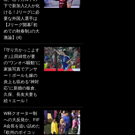
下で新加入2人が化
PKにイタリア代表
ける！Jリーグに必
GKも成す術なし！
要な外国人選手は
｢ノーチャンスすぎ
【Jリーグ開幕｢初
るわ｣｢綺世のPKの
めての秋春制｣の大
上手さは世界屈指
激論】(4)
かも｣
｢守り方かっこよす
｢また敬斗が魚に
ぎ｣上田綺世が妻
笑｣菅原由勢がW杯
の“ワンオペ騒動”に
戦士の夏休み秘蔵
家族写真でアンサ
ショット公開！ 川
ー！ボールも嫁の
口春奈と結婚のモ
炎上も収める“神対
テ男も登場で｢写真
応”に新婚の板倉、
全部楽しそう｣｢タ
久保、長友夫妻も
ケの水中かわいす
続々エール！
ぎる」
W杯クオーター制
｢セカンドで決まり
への大反発か、FIF
だな｣19歳の日本代
A会長を追い詰めた
表MFが加入したス
｢欧州のボイコッ
ペイン名門、“地中