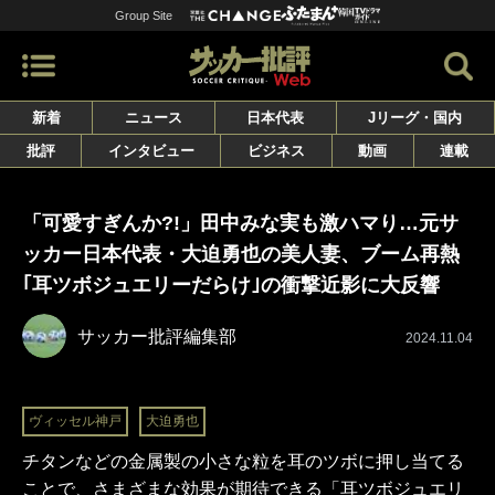
Group Site
新着
ニュース
日本代表
Jリーグ・国内
批評
インタビュー
ビジネス
動画
連載
「可愛すぎんか?!」田中みな実も激ハマり…元サ
ッカー日本代表・大迫勇也の美人妻、ブーム再熱
｢耳ツボジュエリーだらけ｣の衝撃近影に大反響
サッカー批評編集部
2024.11.04
ヴィッセル神戸
大迫勇也
チタンなどの金属製の小さな粒を耳のツボに押し当てる
ことで、さまざまな効果が期待できる「耳ツボジュエリ