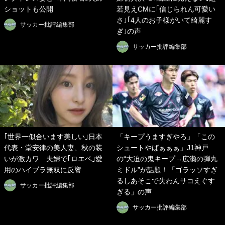
ショットも公開
若見えCMに｢信じられん可愛い
さ｣｢4人のお子様がいて綺麗す
サッカー批評編集部
ぎ｣の声
サッカー批評編集部
｢世界一似合います美しい｣日本
「キープうますぎやろ」「この
代表・堂安律の美人妻、秋の装
シュートやばぁぁぁ」J1神戸
いが激カワ 夫婦で｢ロエベ｣愛
の“大迫の鬼キープ→広瀬の弾丸
用のハイブラ無双に反響
ミドル”が話題！「ゴラッソすぎ
るしあそこで失わんサコえぐす
サッカー批評編集部
ぎる」の声
サッカー批評編集部