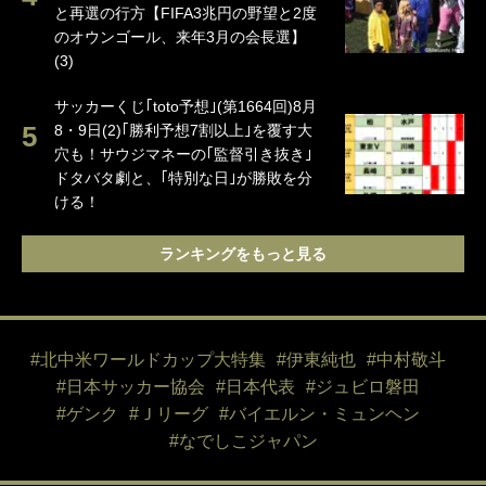
と再選の行方【FIFA3兆円の野望と2度
のオウンゴール、来年3月の会長選】
(3)
サッカーくじ｢toto予想｣(第1664回)8月
8・9日(2)｢勝利予想7割以上｣を覆す大
穴も！サウジマネーの｢監督引き抜き｣
ドタバタ劇と、｢特別な日｣が勝敗を分
ける！
ランキングをもっと見る
#北中米ワールドカップ大特集
#伊東純也
#中村敬斗
#日本サッカー協会
#日本代表
#ジュビロ磐田
#ゲンク
#Ｊリーグ
#バイエルン・ミュンヘン
#なでしこジャパン