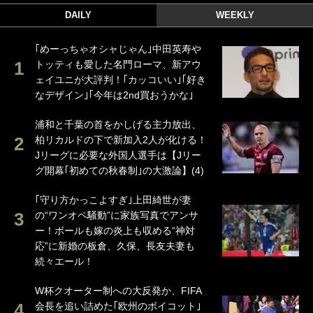
DAILY
WEEKLY
｢めーっちゃオシャじゃん｣中田英寿や
トッティも愛した名門ローマ、新アウ
ェイユニが大評判！｢カッコいい｣｢好き
なデザイン｣｢今年は2nd買おうかな｣
浦和と千葉の首をかしげる主力放出、
柏リカルドの下で新加入2人が化ける！
Jリーグに必要な外国人選手は【Jリー
グ開幕｢初めての秋春制｣の大激論】(4)
｢守り方かっこよすぎ｣上田綺世が妻
の“ワンオペ騒動”に家族写真でアンサ
ー！ボールも嫁の炎上も収める“神対
応”に新婚の板倉、久保、長友夫妻も
続々エール！
W杯クオーター制への大反発か、FIFA
会長を追い詰めた｢欧州のボイコット｣