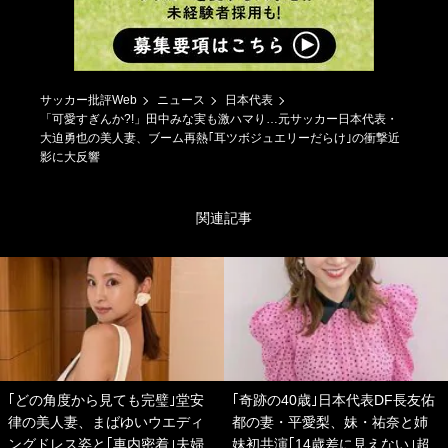
サッカー批評Web
ニュース
日本代表
「可愛すぎんか?!」田中みな実も激ハマり…元サッカー日本代表・
大迫勇也の美人妻、ブーム再熱｢耳ツボジュエリーだらけ｣の衝撃近
影に大反響
関連記事
｢どの角度から見ても完璧｣堂安
｢奇跡の40歳｣日本代表DF長友佑
律の美人妻、まばゆいウエディ
都の妻・平愛梨、妹・祐奈と姉
ングドレス姿と｢車内密着｣夫婦
妹初共演｢14歳差に見えない｣超