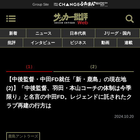
Group Site
新着
ニュース
日本代表
Jリーグ・国内
批評
インタビュー
ビジネス
動画
連載
（1）
（2）
【中後監督・中田FD就任「新・鹿島」の現在地
(2)】「中後監督、羽田・本山コーチの体制は今季
限り」と名言の中田FD。レジェンドに託されたク
ラブ再建の行方は
2024.10.20
鹿島アントラーズ