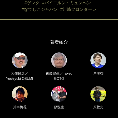
#ゲンク
#バイエルン・ミュンヘン
#なでしこジャパン
#川崎フロンターレ
著者紹介
大住良之／
後藤健生／Takeo
戸塚啓
Yoshiyuki OSUMI
GOTO
川本梅花
原悦生
原壮史