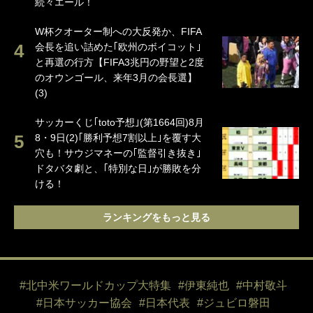
続々エール！
W杯クオーター制への大反発か、FIFA
会長を追い詰めた｢欧州のボイコット｣
と再選の行方【FIFA3兆円の野望と2度
のオウンゴール、来年3月の会長選】
(3)
サッカーくじ｢toto予想｣(第1664回)8月
8・9日(2)｢勝利予想7割以上｣を覆す大
穴も！サウジマネーの｢監督引き抜き｣
ドタバタ劇と、｢特別な日｣が勝敗を分
ける！
ランキングをもっと見る
#北中米ワールドカップ大特集
#伊東純也
#中村敬斗
#日本サッカー協会
#日本代表
#ジュビロ磐田