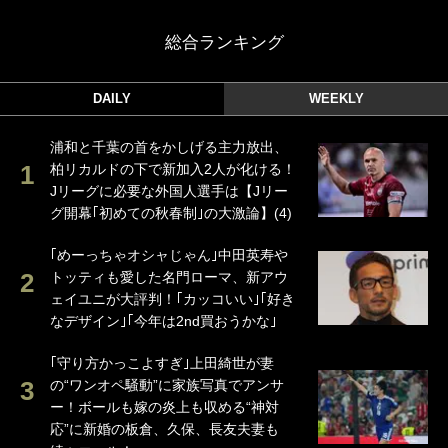
総合ランキング
DAILY
WEEKLY
浦和と千葉の首をかしげる主力放出、
柏リカルドの下で新加入2人が化ける！
Jリーグに必要な外国人選手は【Jリー
グ開幕｢初めての秋春制｣の大激論】(4)
｢めーっちゃオシャじゃん｣中田英寿や
トッティも愛した名門ローマ、新アウ
ェイユニが大評判！｢カッコいい｣｢好き
なデザイン｣｢今年は2nd買おうかな｣
｢守り方かっこよすぎ｣上田綺世が妻
の“ワンオペ騒動”に家族写真でアンサ
ー！ボールも嫁の炎上も収める“神対
応”に新婚の板倉、久保、長友夫妻も