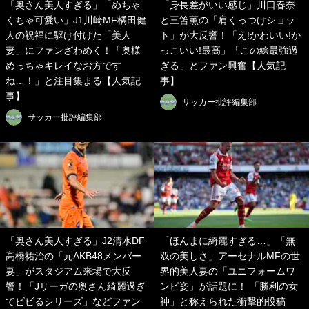
「奥さん美人すぎる」「めちゃ
「身長差がいい感じ」川口春奈
くちゃ可愛い」J1川崎MF橘田健
と三笘薫の「肩くっつけショッ
人の祝福に駆け付けた「美人
ト」が大反響！「え!かわいい!か
妻」にファンざわめく！「奥様
っこいい!最高」「この絵最強過
めっちゃキレイなお方です
ぎる」とファン興奮【人気記
ね…！」と注目集まる【人気記
事】
事】
サッカー批評編集部
サッカー批評編集部
「奥さん美人すぎる」J2清水DF
「ほんまに綺麗すぎる…」「無
高橋祐治の「元AKB48メンバー
双の美しさ」アーセナルMFの世
妻」がスタジアム来場で大反
界的美人妻の「ユニフォームワ
響！「Jリーガの奥さん綺麗過ぎ
ンピ姿」が話題に！ 「勝利の女
てビビるシリーズ」などファン
神」と称えられた衝撃的投稿