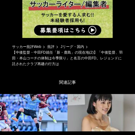
サッカー批評Web
批評
Jリーグ・国内
【中後監督・中田FD就任「新・鹿島」の現在地(2)】「中後監督、羽
田・本山コーチの体制は今季限り」と名言の中田FD。レジェンドに
託されたクラブ再建の行方は
関連記事