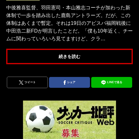
中後雅喜監督、羽田憲司・本山雅志コーチが加わった新
体制で一歩を踏み出した鹿島アントラーズ。だが、この
体制はあくまで暫定。それは19日のアビスパ福岡戦後に
中田浩二新FDが明言したことだ。「僕も10年近く、チー
ムに関わっていろいろ見てますけど、クラ…
続きを読む
ツイート
シェア
LINEで送る