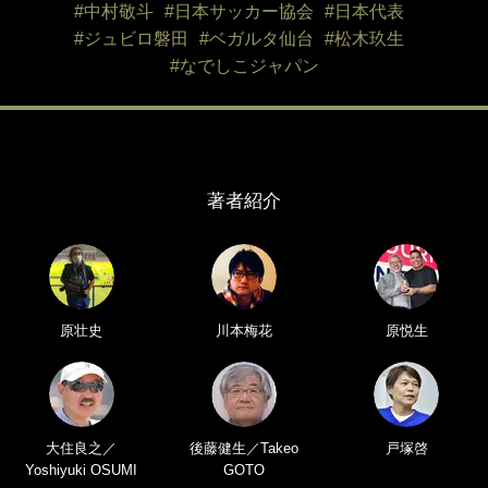
#中村敬斗
#日本サッカー協会
#日本代表
#ジュビロ磐田
#ベガルタ仙台
#松木玖生
#なでしこジャパン
著者紹介
原壮史
川本梅花
原悦生
大住良之／
後藤健生／Takeo
戸塚啓
Yoshiyuki OSUMI
GOTO