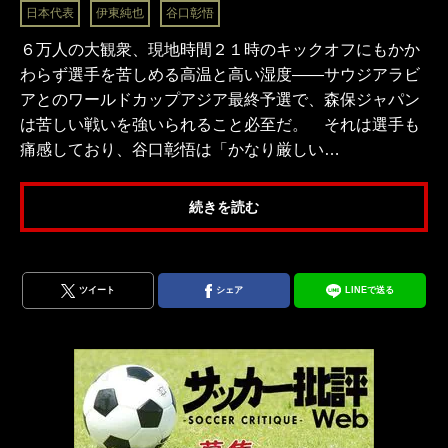
日本代表
伊東純也
谷口彰悟
６万人の大観衆、現地時間２１時のキックオフにもかか
わらず選手を苦しめる高温と高い湿度――サウジアラビ
アとのワールドカップアジア最終予選で、森保ジャパン
は苦しい戦いを強いられること必至だ。 それは選手も
痛感しており、谷口彰悟は「かなり厳しい…
続きを読む
ツイート
シェア
LINEで送る