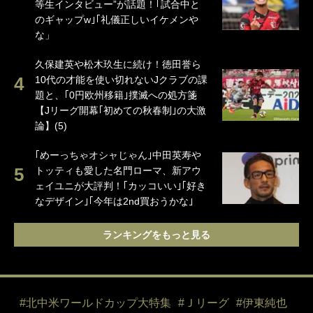
等生インタビュー”が話題！｢試合中と
のギャップw｣｢礼儀正しいイケメンや
な」
久保建英や松木玖生に続け！徳田誉ら
10代の才能を使い切れないJクラブの課
題と、｢0円欧州移籍｣撲滅への処方箋
【Jリーグ開幕｢初めての秋春制｣の大激
論】(5)
｢めーっちゃオシャじゃん｣中田英寿や
トッティも愛した名門ローマ、新アウ
ェイユニが大評判！｢カッコいい｣｢好き
なデザイン｣｢今年は2nd買おうかな｣
ランキングをもっと見る
#北中米ワールドカップ大特集
#Ｊリーグ
#伊東純也