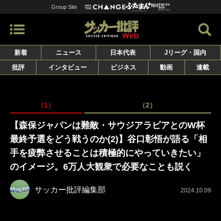
Group Site
新着
ニュース
日本代表
Jリーグ・国内
批評
インタビュー
ビジネス
動画
連載
（1）
（2）
【森保ジャパンは難敵・サウジアラビアとのW杯
最終予選をどう戦うのか(2)】谷口彰悟が語る「相
手を疲弊させることは積極的にやっていきたい」
のイメージ。6万人大観衆で必要なことも説く
サッカー批評編集部
2024.10.09