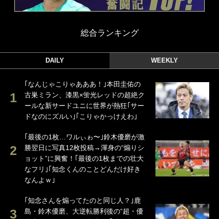
総合ランキング
DAILY
WEEKLY
｢なんじゃこりゃあああ！｣本田圭佑の
古巣ミラン、漆黒×蛍光レッドの超絶ク
ールな新サードユニに世界が熱狂｢サー
ドなのにズルい｣｢こりゃかっけえわ｣
｢最後の1枚…ワルぃゎ〜｣鈴木優磨が激
勝翌日に写真12枚投稿→渾身の“煽りシ
ョット”に興奮！｢最後の1枚までの壮大
なフリ｣｢知念くんのことどんだけ好き
なんよｗ｣
｢知念さんを煽ってたのと同じ人？｣鹿
島・鈴木優磨、大逆転勝利後の“超・優