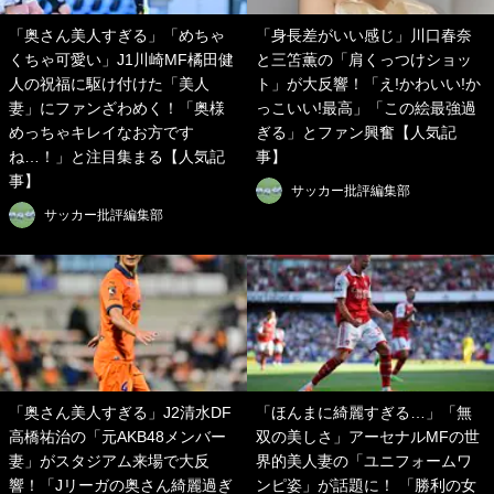
「奥さん美人すぎる」「めちゃ
「身長差がいい感じ」川口春奈
くちゃ可愛い」J1川崎MF橘田健
と三笘薫の「肩くっつけショッ
人の祝福に駆け付けた「美人
ト」が大反響！「え!かわいい!か
妻」にファンざわめく！「奥様
っこいい!最高」「この絵最強過
めっちゃキレイなお方です
ぎる」とファン興奮【人気記
ね…！」と注目集まる【人気記
事】
事】
サッカー批評編集部
サッカー批評編集部
「奥さん美人すぎる」J2清水DF
「ほんまに綺麗すぎる…」「無
高橋祐治の「元AKB48メンバー
双の美しさ」アーセナルMFの世
妻」がスタジアム来場で大反
界的美人妻の「ユニフォームワ
響！「Jリーガの奥さん綺麗過ぎ
ンピ姿」が話題に！ 「勝利の女