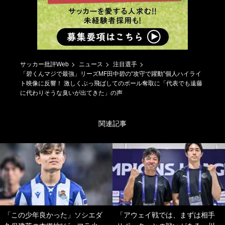
サッカー批評Web
ニュース
注目選手
「碧くんマジで最強」リーズMF田中碧の“攻守で躍動”個人ハイライ
ト映像に反響！ 激しくぶっ飛ばしてのボール奪取に「代表でも遠藤
に代わりそうな臭いが出てきた」の声
関連記事
「この少年良かった」ソシエダ
「アウェイ戦では、まずは相手