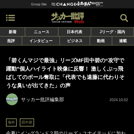
Group Site
新着
ニュース
日本代表
Jリーグ・国内
批評
インタビュー
ビジネス
動画
連載
「碧くんマジで最強」リーズMF田中碧の“攻守で
躍動”個人ハイライト映像に反響！ 激しくぶっ飛
ばしてのボール奪取に「代表でも遠藤に代わりそ
うな臭いが出てきた」の声
サッカー批評編集部
2024.10.02
海外
田中碧
今夏にイングランド２部のリーズ・ユナイテッドに加わ