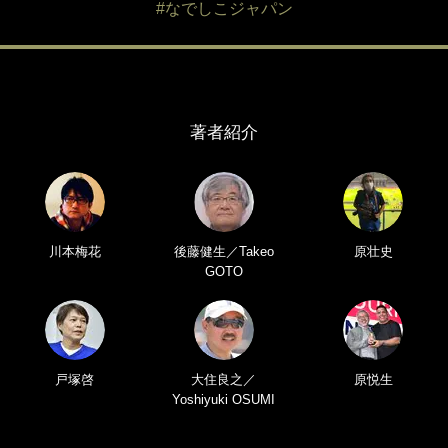
#なでしこジャパン
著者紹介
川本梅花
後藤健生／Takeo
原壮史
GOTO
戸塚啓
大住良之／
原悦生
Yoshiyuki OSUMI