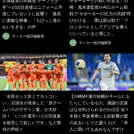
久保建英の本拠地“ゲーフラ少
サポーターとの戦いがある」川
年”への試合直後ユニフォーム手
崎・鬼木達監督がACLホーム初
渡しプレゼントに反響！「最高
戦で“サポーターの圧力の共闘”呼
に素敵な映像」「ちびっこ達か
びかける……際は蔚山戦で「フ
わいすぎる」の声
ロンターレとしてアジアを獲り
にいっていると感じた」
サッカー批評編集部
サッカー批評編集部
「全部センス良くてカッコい
【川崎MF瀬川祐輔がチームにも
い」J2清水が発表した「新チー
たらしているもの。感謝の言葉
ムバスのデザイン案」が大好
はなぜ向けられるのか(2)】佐々
評！「いつか選手バスの写真集
木旭と早坂勇希にも好影響の愛
を販売して欲しいです」など期
のあるいじりと盛り上げ。「本
待の声続々
人に聞いてもあれなんですけ