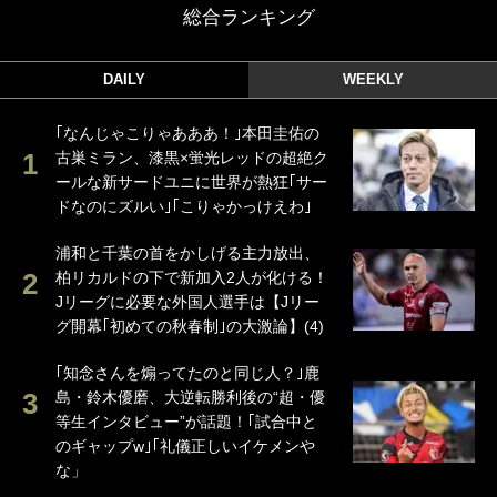
総合ランキング
DAILY
WEEKLY
｢なんじゃこりゃあああ！｣本田圭佑の
古巣ミラン、漆黒×蛍光レッドの超絶ク
ールな新サードユニに世界が熱狂｢サー
ドなのにズルい｣｢こりゃかっけえわ｣
浦和と千葉の首をかしげる主力放出、
柏リカルドの下で新加入2人が化ける！
Jリーグに必要な外国人選手は【Jリー
グ開幕｢初めての秋春制｣の大激論】(4)
｢知念さんを煽ってたのと同じ人？｣鹿
島・鈴木優磨、大逆転勝利後の“超・優
等生インタビュー”が話題！｢試合中と
のギャップw｣｢礼儀正しいイケメンや
な」