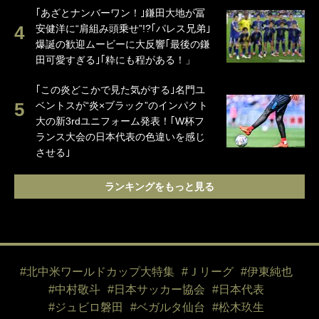
｢あざとナンバーワン！｣鎌田大地が冨
安健洋に“肩組み頭乗せ”!?｢パレス兄弟｣
爆誕の歓迎ムービーに大反響｢最後の鎌
田可愛すぎる｣｢粋にも程がある！」
｢この炎どこかで見た気がする｣名門ユ
ベントスが“炎×ブラック”のインパクト
大の新3rdユニフォーム発表！｢W杯フ
ランス大会の日本代表の色違いを感じ
させる｣
ランキングをもっと見る
#北中米ワールドカップ大特集
#Ｊリーグ
#伊東純也
#中村敬斗
#日本サッカー協会
#日本代表
#ジュビロ磐田
#ベガルタ仙台
#松木玖生