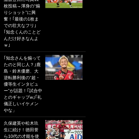
枚投稿→渾身の“煽
PKにイタリア代表
りショット”に興
GKも成す術なし！
奮！｢最後の1枚ま
｢ノーチャンスすぎ
での壮大なフリ｣
るわ｣｢綺世のPKの
｢知念くんのことど
上手さは世界屈指
んだけ好きなんよ
かも｣
ｗ｣
｢また敬斗が魚に
｢知念さんを煽って
笑｣菅原由勢がW杯
たのと同じ人？｣鹿
戦士の夏休み秘蔵
島・鈴木優磨、大
ショット公開！ 川
逆転勝利後の“超・
口春奈と結婚のモ
優等生インタビュ
テ男も登場で｢写真
ー”が話題！｢試合中
全部楽しそう｣｢タ
とのギャップw｣｢礼
ケの水中かわいす
儀正しいイケメン
ぎる」
やな」
｢お土産最高すぎ
久保建英や松木玖
笑｣｢どうやって入
生に続け！徳田誉
手？｣ブライトン帰
ら10代の才能を使
還の三笘薫、同僚