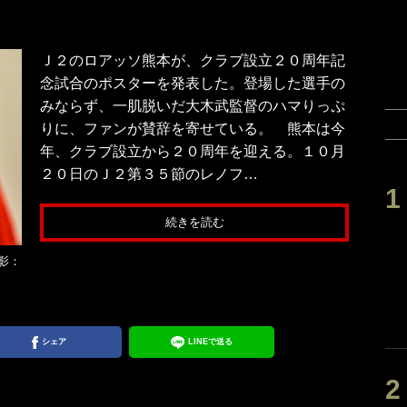
Ｊ２のロアッソ熊本が、クラブ設立２０周年記
念試合のポスターを発表した。登場した選手の
みならず、一肌脱いだ大木武監督のハマりっぷ
りに、ファンが賛辞を寄せている。 熊本は今
年、クラブ設立から２０周年を迎える。１０月
２０日のＪ２第３５節のレノフ…
続きを読む
影：
シェア
LINEで送る