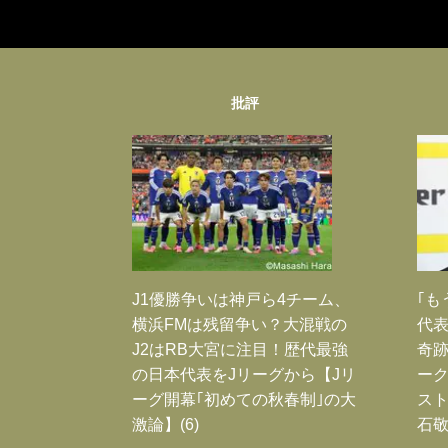
批評
J1優勝争いは神戸ら4チーム、
｢も
横浜FMは残留争い？大混戦の
代表
J2はRB大宮に注目！歴代最強
奇
の日本代表をJリーグから【Jリ
ー
ーグ開幕｢初めての秋春制｣の大
スト
激論】(6)
石敬