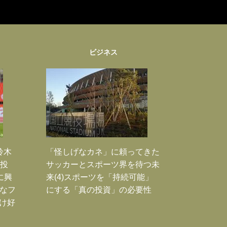
ビジネス
鈴木
「怪しげなカネ」に頼ってきた
枚投
サッカーとスポーツ界を待つ未
に興
来(4)スポーツを「持続可能」
大なフ
にする「真の投資」の必要性
だけ好