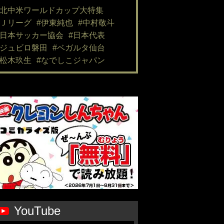
#北中米ワールドカップ大特集
#Ｊリーグ
#伊東純也
#中村敬斗
#日本サッカー協会
#日本代表
#ジュビロ磐田
#ベガルタ仙台
#松木玖生
#なでしこジャパン
YouTube