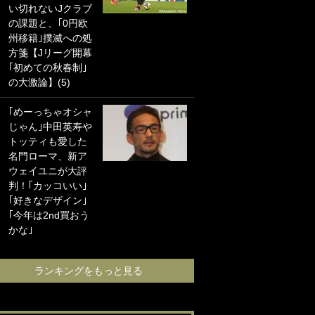
い切れないJクラブ
に“ポケカ”をプレゼ
の課題と、｢0円欧
ント！｢薫の笑顔見
州移籍｣撲滅への処
れてよかった｣｢大
方箋【Jリーグ開幕
喜びのリュテル可
｢初めての秋春制｣
愛すぎ｣
の大激論】(5)
浦和と千葉の首を
｢めーっちゃオシャ
かしげる主力放
じゃん｣中田英寿や
出、柏リカルドの
トッティも愛した
下で新加入2人が化
名門ローマ、新ア
ける！Jリーグに必
ウェイユニが大評
要な外国人選手は
判！｢カッコいい｣
【Jリーグ開幕｢初
｢好きなデザイン｣
めての秋春制｣の大
｢今年は2nd買おう
激論】(4)
かな｣
ランキングをも
ランキングをもっと見る