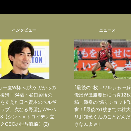
インタビュー
ニュース
う一度W杯へ｣大ケガからの
｢最後の1枚…ワルぃゎ〜｣
復帰！34歳・谷口彰悟の
優磨が激勝翌日に写真12
跡を支えた日本資本のベルギ
稿→渾身の“煽りショット”
クラブ、次なる野望はW杯ベ
奮！｢最後の1枚までの壮
8【シント＝トロイデン立
リ｣｢知念くんのことどん
之CEOの世界戦略】(2)
きなんよｗ｣