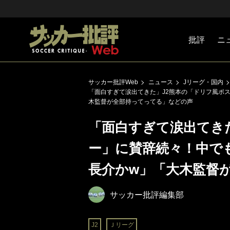
批評
ニ
Jリーグ
戦術
注目選手
海外サッ
監督
マネー
チームマ
日本代表
サッカー批評Web
ニュース
Jリーグ・国内
「面白すぎて涙出てきた」J2熊本の「ドリフ風ポ
木監督が全部持ってってる」などの声
「面白すぎて涙出てき
ー」に賛辞続々！中で
長介かw」「大木監督
サッカー批評編集部
J2
Ｊリーグ