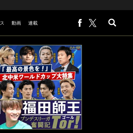
ス
動画
連載
熊崎敬の「路地から始まる処世術」
下田恒幸の「10倍面白くなるサッカー中継の見方」
サッカー批評PHOTOギャラリー「ピッチの焦点」
後藤健生の「蹴球放浪記」
原悦生PHOTOギャラリー「サッカー遠近」
「だれかに言いたくなる記録」
福田師王「ブンデスリーガ奮闘記 Tor!」
大住良之の「この世界のコーナーエリアから」