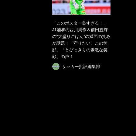
「このポスター良すぎる！」
J1浦和の西川周作＆前田直輝
の“大盛りごはん”の満面の笑み
が話題！「守りたい、この笑
顔」「とびっきりの素敵な笑
顔」の声！
サッカー批評編集部