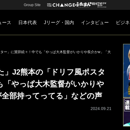
Group Site
ュース
日本代表
Jリーグ・国内
インタビュー
ビジネ
・国内
カー
ネジメント
Jリーグ・国内
戦術
注目選手
海外サッカー
監督
マネー
チームマネジメント
日本代表
スター」に賛辞続々！中でも「やっぱ大木監督がいかりや長介かw」「大
た」J2熊本の「ドリフ風ポスタ
も「やっぱ大木監督がいかりや
が全部持ってってる」などの声
2024.09.21