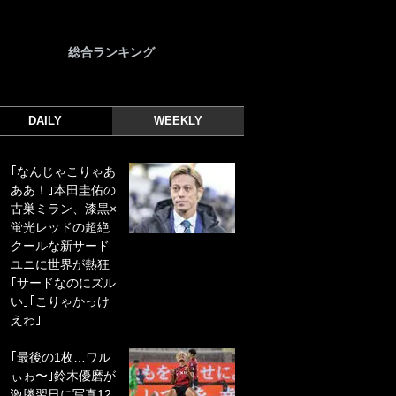
総合ランキング
DAILY
WEEKLY
｢なんじゃこりゃあ
｢光の速さじゃん｣
ああ！｣本田圭佑の
｢えっぐいミドル｣
古巣ミラン、漆黒×
ドイツ名門移籍の
蛍光レッドの超絶
日本代表23歳ボラ
クールな新サード
ンチ、移籍後初ゴ
ユニに世界が熱狂
ールに驚愕！｢見た
｢サードなのにズル
事ないシュートや｣
い｣｢こりゃかっけ
｢聡がどんどん遠く
えわ｣
なっていく」
｢最後の1枚…ワル
｢誰が止めれんねん
ぃゎ〜｣鈴木優磨が
w｣フェイエ上田綺
激勝翌日に写真12
世の“神コース”弾丸