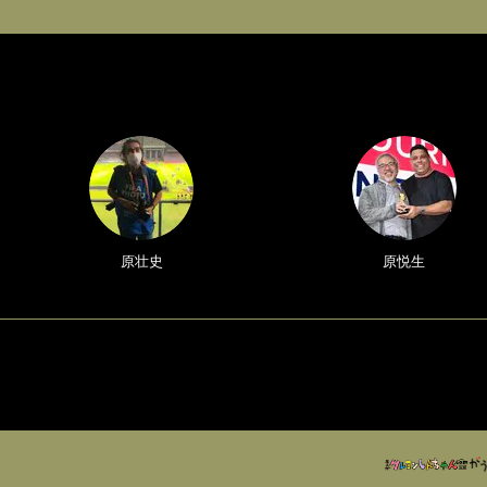
原壮史
原悦生