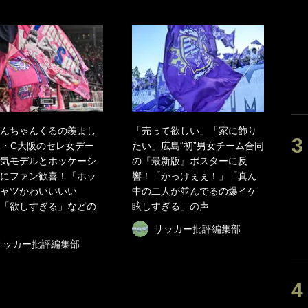
んちゃんくるの羨まし
「売って欲しい」「家に飾り
1・C大阪のセレ女デー
たい」広島“初”男女チーム合同
気モデルとホッケーシ
の『最新版』ポスターに反
にファン歓喜！「ホッ
響！「かっけぇぇ！」「真ん
ャツかわいいいい
中の二人が並んでるの爆イケ
「欲しすぎる」などの
眩しすぎる」の声
サッカー批評編集部
サッカー批評編集部