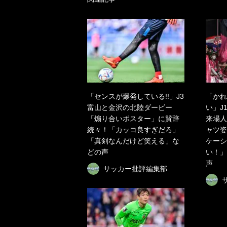
「センスが爆発している!!」J3
「かれ
富山と金沢の北陸ダービー
い」J
「煽り合いポスター」に賛辞
来場人
続々！「カッコ良すぎだろ」
ャツ姿
「真剣なんだけど笑える」な
ケーシ
どの声
い！」
声
サッカー批評編集部