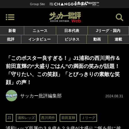
Group Site
新着
ニュース
日本代表
Jリーグ・国内
批評
インタビュー
ビジネス
動画
連載
「このポスター良すぎる！」J1浦和の西川周作＆
前田直輝の“大盛りごはん”の満面の笑みが話題！
「守りたい、この笑顔」「とびっきりの素敵な笑
顔」の声！
サッカー批評編集部
2024.08.31
J1
浦和レッズ
西川周作
前田直輝
Ｊリーグ
浦和レッズ所属の３８歳＆２９歳が大盛りご飯を前に披