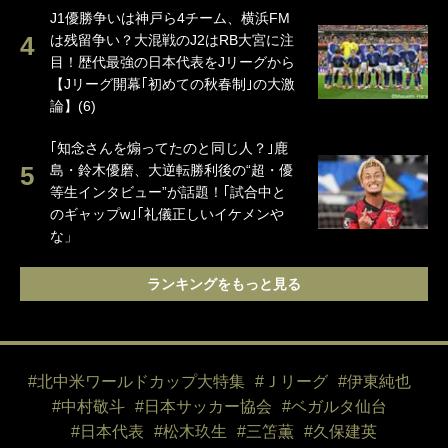
J1優勝争いは神戸ら4チーム、横浜FM
は残留争い？大混戦のJ2はRB大宮に注
目！歴代最強の日本代表をJリーグから
【Jリーグ開幕｢初めての秋春制｣の大激
論】(6)
｢知念さんを煽ってたのと同じ人？｣鹿
島・鈴木優磨、大逆転勝利後の“超・優
等生インタビュー”が話題！｢試合中と
のギャップw｣｢礼儀正しいイケメンや
な」
ランキングをもっと見る
#北中米ワールドカップ大特集
#Ｊリーグ
#伊東純也
#中村敬斗
#日本サッカー協会
#ベガルタ仙台
#日本代表
#松木玖生
#三笘薫
#久保建英