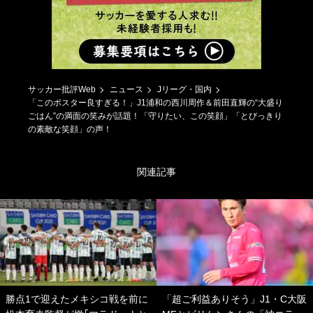
サッカー批評Web
ニュース
Jリーグ・国内
「このポスター良すぎる！」J1浦和の西川周作＆前田直輝の“大盛り
ごはん”の満面の笑みが話題！「守りたい、この笑顔」「とびっきり
の素敵な笑顔」の声！
関連記事
勝点1で迎えたメキシコ戦を前に
「超ご利益ありそう」J1・C大阪