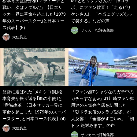
松本育夫監督が檄｢マラドーナと
MFとビリケンさんの「神コラ
戦い、次はメダルだ」【日本サ
ボ」にファン歓喜！「走るビリ
ッカー界に革命を起こした｢1979
ケンさん!」「本当にグッズあっ
年のスーパースター｣と日本ユー
て笑える」などの声
ス代表】(5)
サッカー批評編集部
大住良之
監督に選ばれた｢メキシコ銅｣松
「ファン感Tシャツなのガチ中の
本育夫が振り返る｢血の小便｣と
ガチっすなぁw」J1川崎ファン御
｢意識改革｣【日本サッカー界に
用達の人気弁当店を訪問した
革命を起こした｢1979年のスーパ
「朝ドラ女優のクラブ愛姿」が
ースター｣と日本ユース代表】(4)
大反響！「全部がすごいw」「朝
ドラ 絶対みます」の声
大住良之
サッカー批評編集部