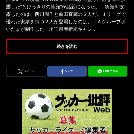
露した“とびっきりの笑顔”が話題になった。 笑顔を披
露したのは、西川周作と前田直輝の２人だ。Ｊリーグで
優れた実績を持つ２人が登場したのは、ＪＡグループさ
いたまが制作した「埼玉県産新米キャン…
続きを読む
ツイート
シェア
LINEで送る