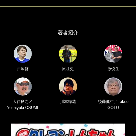
著者紹介
戸塚啓
原壮史
原悦生
大住良之／
川本梅花
後藤健生／Takeo
Yoshiyuki OSUMI
GOTO