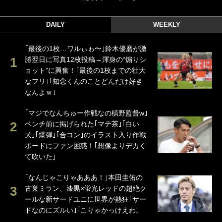
DAILY
WEEKLY
｢最後の1枚…ワルぃゎ〜｣鈴木優磨が激
勝翌日に写真12枚投稿→渾身の“煽りシ
ョット”に興奮！｢最後の1枚までの壮大
なフリ｣｢知念くんのことどんだけ好き
なんよｗ｣
｢マジでなんちゅー作戦なの槙野監督w｣
ベンチ前に掲げられた｢マテ茶｣｢白い
犬｣｢爆弾｣｢合コン｣のイラスト入り作戦
ボードにファン困惑！｢想像よりデカく
て吹いた｣
｢なんじゃこりゃあああ！｣本田圭佑の
古巣ミラン、漆黒×蛍光レッドの超絶ク
ールな新サードユニに世界が熱狂｢サー
ドなのにズルい｣｢こりゃかっけえわ｣