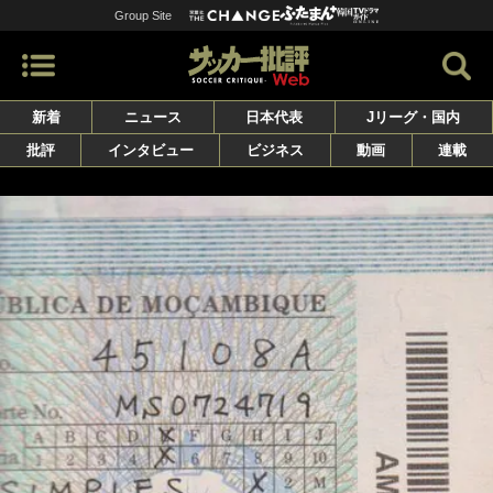
Group Site
新着
ニュース
日本代表
Jリーグ・国内
批評
インタビュー
ビジネス
動画
連載