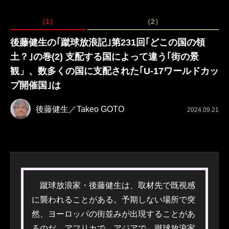
（1）
（2）
後藤健生の｢蹴球放浪記｣第231回｢どこの国の領
土？｣の巻(2) 支配する国によって違う｢街の景
観」、数多くの国に支配された｢U-17ワールドカッ
プ開催国｣は
後藤健生／Takeo GOTO
2024.09.21
蹴球放浪家・後藤健生は、取材先で既視感
に襲われることがある。予期しない場所で突
然、ヨーロッパの街並みが出現することがあ
るのだ。アフリカで、アジアで、蹴球放浪家