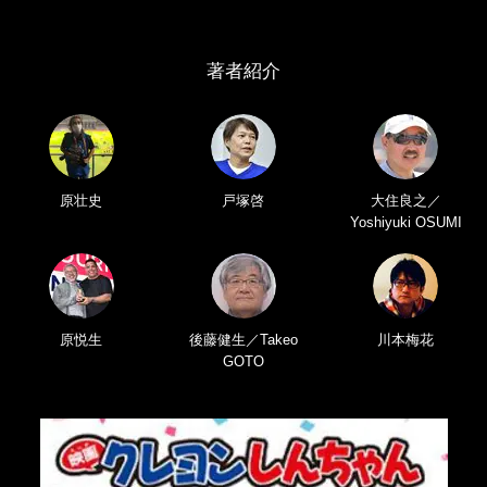
著者紹介
原壮史
戸塚啓
大住良之／
Yoshiyuki OSUMI
原悦生
後藤健生／Takeo
川本梅花
GOTO