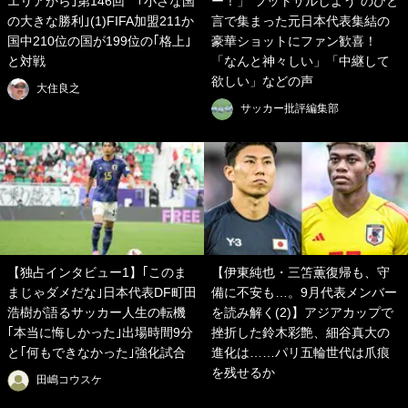
エリアから｣第146回 ｢小さな国
ー！」“フットサルしよう”のひと
の大きな勝利｣(1)FIFA加盟211か
言で集まった元日本代表集結の
国中210位の国が199位の｢格上｣
豪華ショットにファン歓喜！
と対戦
「なんと神々しい」「中継して
欲しい」などの声
大住良之
サッカー批評編集部
【独占インタビュー1】｢このま
【伊東純也・三笘薫復帰も、守
まじゃダメだな｣日本代表DF町田
備に不安も…。9月代表メンバー
浩樹が語るサッカー人生の転機
を読み解く(2)】アジアカップで
｢本当に悔しかった｣出場時間9分
挫折した鈴木彩艶、細谷真大の
と｢何もできなかった｣強化試合
進化は……パリ五輪世代は爪痕
を残せるか
田嶋コウスケ