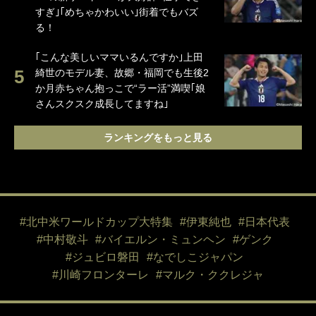
すぎ｣｢めちゃかわいい｣街着でもバズ
る！
｢こんな美しいママいるんですか｣上田
綺世のモデル妻、故郷・福岡でも生後2
か月赤ちゃん抱っこで“ラー活”満喫｢娘
さんスクスク成長してますね｣
ランキングをもっと見る
#北中米ワールドカップ大特集
#伊東純也
#日本代表
#中村敬斗
#バイエルン・ミュンヘン
#ゲンク
#ジュビロ磐田
#なでしこジャパン
#川崎フロンターレ
#マルク・ククレジャ