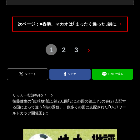
次ページ：■香港、マカオは｢まったく違った｣街に
1
2
3
ツイート
シェア
LINEで送る
サッカー批評Web
後藤健生の｢蹴球放浪記｣第231回｢どこの国の領土？｣の巻(2) 支配す
る国によって違う｢街の景観」、数多くの国に支配された｢U-17ワー
ルドカップ開催国｣は