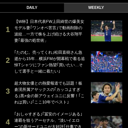
DAILY
WEEKLY
【W杯】日本代表FW上田綺世の爆美女
モデル妻｢ワンオペ苦言｣で動画削除の
波紋…一方で株を上げ続ける大谷翔平
妻｢最強の処世術」
｢たのむ。売ってくれ｣松田直樹さん急
逝から15年…横浜FMが開幕戦で着る追
悼Tシャツにファン熱望｢買いたい…そ
して選手と一緒に着たい｣
超大物女優との熱愛報道でも話題！板
倉滉所属アヤックスの｢カッコよすぎ
る｣黒×金の新アウェイユニに反響！｢こ
れは買い｣｢ここ10年でベスト｣
｢おしゃすぎる｣｢冨安のイメージある｣
連覇を狙うアーセナル、“淡いイエロ
ー”の新サードユニが大好評｢仕事でき