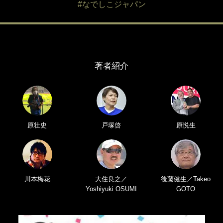
#なでしこジャパン
著者紹介
原壮史
戸塚啓
原悦生
川本梅花
大住良之／
後藤健生／Takeo
Yoshiyuki OSUMI
GOTO