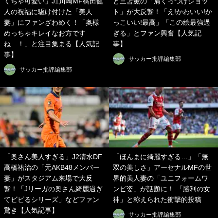
くちゃ可愛い」J1川崎MF橘田健
と三笘薫の「肩くっつけショッ
人の祝福に駆け付けた「美人
ト」が大反響！「え!かわいい!か
妻」にファンざわめく！「奥様
っこいい!最高」「この絵最強過
めっちゃキレイなお方です
ぎる」とファン興奮【人気記
ね…！」と注目集まる【人気記
事】
事】
サッカー批評編集部
サッカー批評編集部
「奥さん美人すぎる」J2清水DF
「ほんまに綺麗すぎる…」「無
高橋祐治の「元AKB48メンバー
双の美しさ」アーセナルMFの世
妻」がスタジアム来場で大反
界的美人妻の「ユニフォームワ
響！「Jリーガの奥さん綺麗過ぎ
ンピ姿」が話題に！ 「勝利の女
てビビるシリーズ」などファン
神」と称えられた衝撃的投稿
驚き【人気記事】
サッカー批評編集部