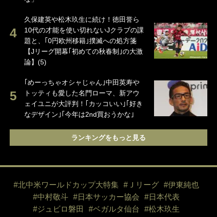
久保建英や松木玖生に続け！徳田誉ら
10代の才能を使い切れないJクラブの課
題と、｢0円欧州移籍｣撲滅への処方箋
【Jリーグ開幕｢初めての秋春制｣の大激
論】(5)
｢めーっちゃオシャじゃん｣中田英寿や
トッティも愛した名門ローマ、新アウ
ェイユニが大評判！｢カッコいい｣｢好き
なデザイン｣｢今年は2nd買おうかな｣
ランキングをもっと見る
#北中米ワールドカップ大特集
#Ｊリーグ
#伊東純也
#中村敬斗
#日本サッカー協会
#日本代表
#ジュビロ磐田
#ベガルタ仙台
#松木玖生