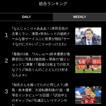
総合ランキング
DAILY
WEEKLY
｢なんじゃこりゃあああ！｣本田圭佑の
古巣ミラン、漆黒×蛍光レッドの超絶ク
ールな新サードユニに世界が熱狂｢サー
ドなのにズルい｣｢こりゃかっけえわ｣
｢最後の1枚…ワルぃゎ〜｣鈴木優磨が激
勝翌日に写真12枚投稿→渾身の“煽りシ
ョット”に興奮！｢最後の1枚までの壮大
なフリ｣｢知念くんのことどんだけ好き
なんよｗ｣
｢知念さんを煽ってたのと同じ人？｣鹿
島・鈴木優磨、大逆転勝利後の“超・優
等生インタビュー”が話題！｢試合中と
のギャップw｣｢礼儀正しいイケメンや
な」