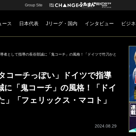
Group Site
ュース
日本代表
Jリーグ・国内
インタビュー
ビジネ
・国内
カー
ネジメント
Jリーグ・国内
戦術
注目選手
海外サッカー
監督
マネー
チームマネジメント
日本代表
導者として指導の長谷部誠に「鬼コーチ」の風格！「ドイツで竹刀かと
タコーチっぽい」ドイツで指導
誠に「鬼コーチ」の風格！「ドイ
た」「フェリックス・マコト」
2024.08.29