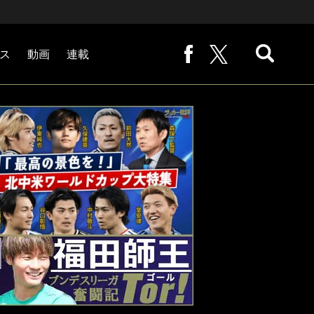
ス
動画
連載
熊崎敬の「路地から始まる処世術」
下田恒幸の「10倍面白くなるサッカー中継の見方」
サッカー批評PHOTOギャラリー「ピッチの焦点」
後藤健生の「蹴球放浪記」
原悦生PHOTOギャラリー「サッカー遠近」
「だれかに言いたくなる記録」
福田師王「ブンデスリーガ奮闘記 Tor!」
大住良之の「この世界のコーナーエリアから」