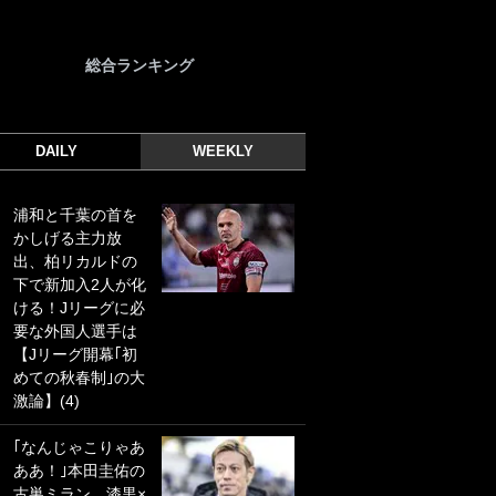
総合ランキング
DAILY
WEEKLY
浦和と千葉の首を
｢光の速さじゃん｣
かしげる主力放
｢えっぐいミドル｣
出、柏リカルドの
ドイツ名門移籍の
下で新加入2人が化
日本代表23歳ボラ
ける！Jリーグに必
ンチ、移籍後初ゴ
要な外国人選手は
ールに驚愕！｢見た
【Jリーグ開幕｢初
事ないシュートや｣
めての秋春制｣の大
｢聡がどんどん遠く
激論】(4)
なっていく」
｢なんじゃこりゃあ
｢誰が止めれんねん
ああ！｣本田圭佑の
w｣フェイエ上田綺
古巣ミラン、漆黒×
世の“神コース”弾丸