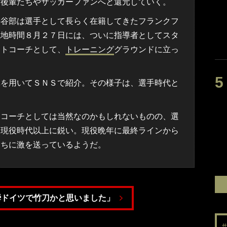
は後輩たちやサッカーファンへと還元していく。
谷部は選手として長らく在籍してきたフランクフ
現地時間８月２７日には、ついに指導者としてスタ
ントコーチとして、
トレーニング
グラウンドに立っ
を用いてＳＮＳで紹介。その様子は、選手時代と
コーチとしては当然なのかもしれないものの、選
ら現役時代以上に鋭い。現役晩年に最終ラインから
たちに激を送っているようだ。
瞬ドイツで竹刀かと思いました」