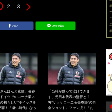
2
3
シェア
LINEで送る
さんほんと素敵」長谷
「当時が甦って泣けてきま
ドイツでのコーチ業ス
す」元日本代表の監督と主
の初々しい“ホイッスル
将“ザッケローニ＆長谷部”の再
反響！「凄い時代になっ
会ショットにファン涙！「お