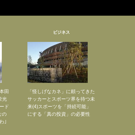
ビジネス
｣本田
「怪しげなカネ」に頼ってきた
蛍光
サッカーとスポーツ界を待つ未
ード
来(4)スポーツを「持続可能」
なの
にする「真の投資」の必要性
わ｣