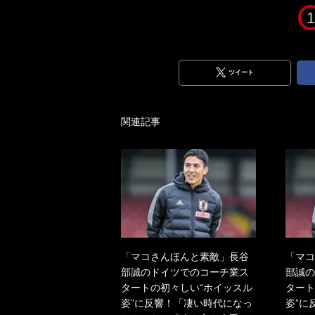
1
ツイート
関連記事
「マコさんほんと素敵」長谷
「マコ
部誠のドイツでのコーチ業ス
部誠の
タートの初々しい“ホイッスル
タート
姿”に反響！「凄い時代になっ
姿”に