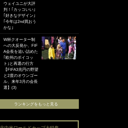
ウェイユニが大評
海の夕日”新アウェ
判！｢カッコいい｣
イユニに大反響｢か
｢好きなデザイン｣
っこよすぎ｣｢革新
｢今年は2nd買おう
的｣｢ソソられる！｣
かな｣
｢お土産最高すぎ
W杯クオーター制
笑｣｢どうやって入
への大反発か、FIF
手？｣ブライトン帰
A会長を追い詰めた
還の三笘薫、同僚
｢欧州のボイコッ
に“ポケカ”をプレゼ
ト｣と再選の行方
ント！｢薫の笑顔見
【FIFA3兆円の野望
れてよかった｣｢大
と2度のオウンゴー
喜びのリュテル可
ル、来年3月の会長
愛すぎ｣
選】(3)
ランキングをも
ランキングをもっと見る
#北中米ワールドカップ大特集