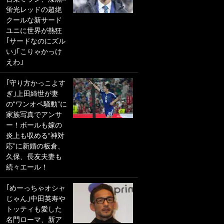
蛍光レッドの超絶
PKにイタリア代表
クールな新サード
GKも成す術なし！
ユニに世界が熱狂
｢ノーチャンスすぎ
｢サードなのにズル
るわ｣｢綺世のPKの
い｣｢こりゃかっけ
上手さは世界屈指
えわ｣
かも｣
｢守り方かっこよす
｢また敬斗が魚に
ぎ｣上田綺世が妻
笑｣菅原由勢がW杯
の“ワンオペ騒動”に
戦士の夏休み秘蔵
家族写真でアンサ
ショット公開！ 川
ー！ボールも嫁の
口春奈と結婚のモ
炎上も収める“神対
テ男も登場で｢写真
応”に新婚の板倉、
全部楽しそう｣｢タ
久保、長友夫妻も
ケの水中かわいす
続々エール！
ぎる」
｢めーっちゃオシャ
｢セカンドで決まり
じゃん｣中田英寿や
だな｣19歳の日本代
トッティも愛した
表MFが加入したス
名門ローマ、新ア
ペイン名門、“地中