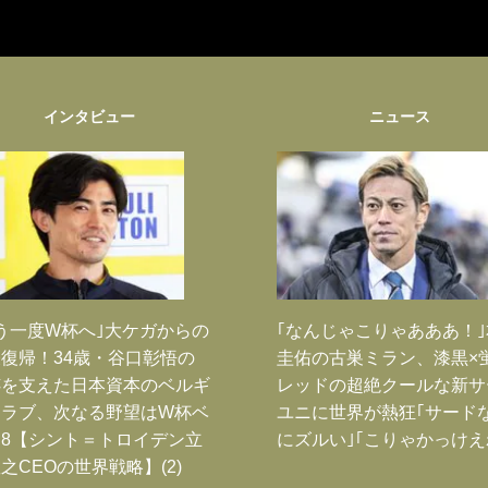
インタビュー
ニュース
う一度W杯へ｣大ケガからの
｢なんじゃこりゃあああ！
復帰！34歳・谷口彰悟の
圭佑の古巣ミラン、漆黒×
跡を支えた日本資本のベルギ
レッドの超絶クールな新サ
クラブ、次なる野望はW杯ベ
ユニに世界が熱狂｢サード
8【シント＝トロイデン立
にズルい｣｢こりゃかっけえ
之CEOの世界戦略】(2)