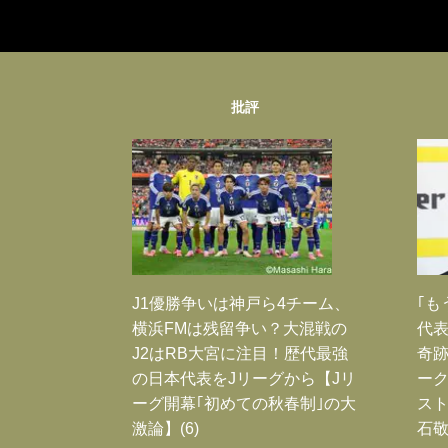
批評
J1優勝争いは神戸ら4チーム、
｢も
横浜FMは残留争い？大混戦の
代表
J2はRB大宮に注目！歴代最強
奇
の日本代表をJリーグから【Jリ
ー
ーグ開幕｢初めての秋春制｣の大
スト
激論】(6)
石敬