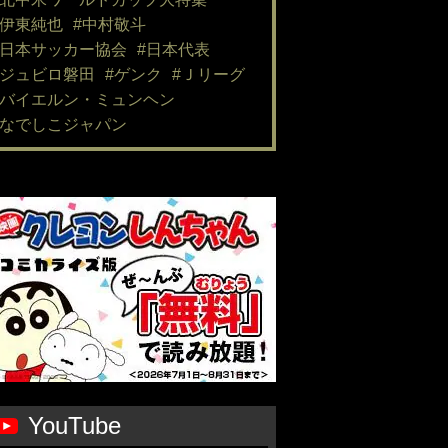
#伊東純也
#中村敬斗
#日本サッカー協会
#日本代表
#ジュビロ磐田
#ゲンク
#Ｊリーグ
#バイエルン・ミュンヘン
#なでしこジャパン
YouTube