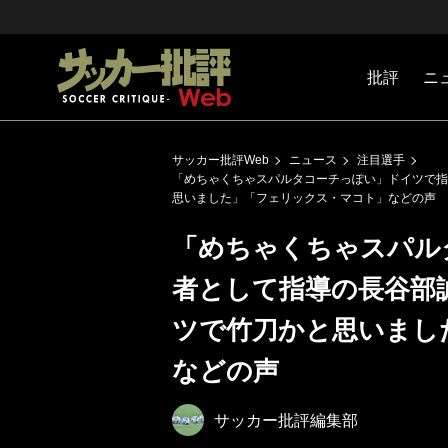
批評
ニ
Jリーグ
戦術
注目選手
海外サッ
監督
マネー
チームマ
日本代表
サッカー批評Web
ニュース
注目選手
「めちゃくちゃスパルタコーチっぽい」ドイツで指
思いました」「フェリックス・マコト」などの声
「めちゃくちゃスパル
者として指導の長谷部
ツで竹刀かと思いまし
などの声
サッカー批評編集部