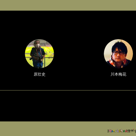
原壮史
川本梅花