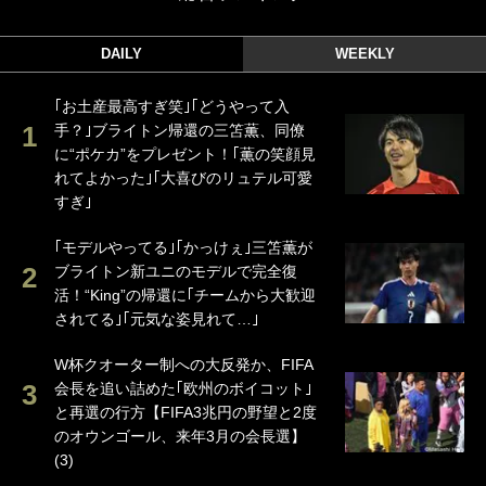
DAILY
WEEKLY
｢お土産最高すぎ笑｣｢どうやって入
手？｣ブライトン帰還の三笘薫、同僚
に“ポケカ”をプレゼント！｢薫の笑顔見
れてよかった｣｢大喜びのリュテル可愛
すぎ｣
｢モデルやってる｣｢かっけぇ｣三笘薫が
ブライトン新ユニのモデルで完全復
活！“King”の帰還に｢チームから大歓迎
されてる｣｢元気な姿見れて…｣
W杯クオーター制への大反発か、FIFA
会長を追い詰めた｢欧州のボイコット｣
と再選の行方【FIFA3兆円の野望と2度
のオウンゴール、来年3月の会長選】
(3)