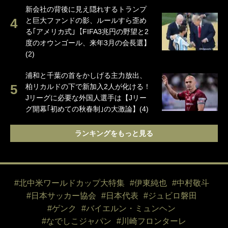
新会社の背後に見え隠れするトランプ
と巨大ファンドの影、ルールすら歪め
る｢アメリカ式｣【FIFA3兆円の野望と2
度のオウンゴール、来年3月の会長選】
(2)
浦和と千葉の首をかしげる主力放出、
柏リカルドの下で新加入2人が化ける！
Jリーグに必要な外国人選手は【Jリー
グ開幕｢初めての秋春制｣の大激論】(4)
ランキングをもっと見る
#北中米ワールドカップ大特集
#伊東純也
#中村敬斗
#日本サッカー協会
#日本代表
#ジュビロ磐田
#ゲンク
#バイエルン・ミュンヘン
#なでしこジャパン
#川崎フロンターレ