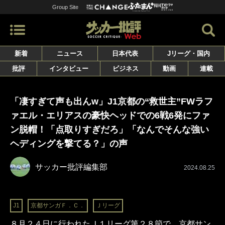
Group Site
新着
ニュース
日本代表
Jリーグ・国内
批評
インタビュー
ビジネス
動画
連載
「凄すぎて声も出んw」J1京都の“救世主”FWラフ
ァエル・エリアスの豪快ヘッドでの6戦6発にファ
ン脱帽！「点取りすぎだろ」「なんでそんな強い
ヘディングを撃てる？」の声
サッカー批評編集部
2024.08.25
J1
京都サンガＦ．Ｃ．
Ｊリーグ
８月２４日に行われたＪ１リーグ第２８節で、京都サン