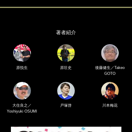
著者紹介
原悦生
原壮史
後藤健生／Takeo
GOTO
大住良之／
戸塚啓
川本梅花
Yoshiyuki OSUMI