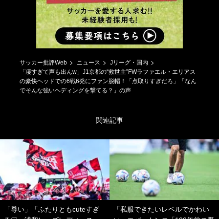
サッカー批評Web
ニュース
Jリーグ・国内
「凄すぎて声も出んw」J1京都の“救世主”FWラファエル・エリアス
の豪快ヘッドでの6戦6発にファン脱帽！「点取りすぎだろ」「なん
でそんな強いヘディングを撃てる？」の声
関連記事
「尊い」「ふたりともcuteすぎ
「私服できたいレベルでかわい