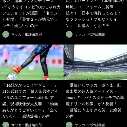
る♡」浦和レッズレディース
い」エバートンの「100年前の野
の“ゆうゆずコンビ”のおしゃれカ
球風」ユニフォームに賛辞
フェショットが話題！「名コン
続々！「日本で流行ってるよう
ビ登場」「美女２人が地元でラ
なファッショナブルなデザイ
ンチ！嬉しい」の声
ン」「即購入」などの声
サッカー批評編集部
サッカー批評編集部
「お顔がかっこよすぎるー！」
「足速いしサッカー激うま」紅
J1公式戦での「超人気男性アイ
白出場の超人気アーティスト
ドルのユニフォーム着用レア
imaseの「パナスタピッチでの華
姿」現場映像が大反響！「動画
麗ドリブル映像」が大反響！
ありがとうございます」「全て
「普通にうますぎる笑」と絶賛
がいい、、感情爆発」の声
の声
サッカー批評編集部
サッカー批評編集部