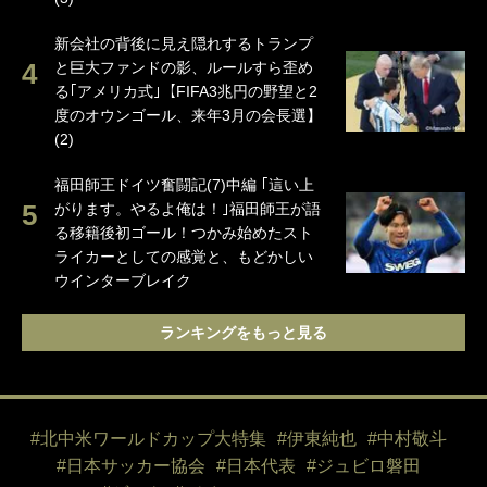
新会社の背後に見え隠れするトランプ
と巨大ファンドの影、ルールすら歪め
る｢アメリカ式｣【FIFA3兆円の野望と2
度のオウンゴール、来年3月の会長選】
(2)
福田師王ドイツ奮闘記(7)中編 ｢這い上
がります。やるよ俺は！｣福田師王が語
る移籍後初ゴール！つかみ始めたスト
ライカーとしての感覚と、もどかしい
ウインターブレイク
ランキングをもっと見る
#北中米ワールドカップ大特集
#伊東純也
#中村敬斗
#日本サッカー協会
#日本代表
#ジュビロ磐田