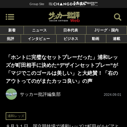
Group Site
新着
ニュース
日本代表
Jリーグ・国内
批評
インタビュー
ビジネス
動画
連載
「ホントに完璧なセットプレーだった」浦和レッ
ズが町田相手に決めた“デザインセットプレー”が
「マジでこのゴールは美しい」と大絶賛！「右の
アウトってのがまたカッコ良い」の声
サッカー批評編集部
2024.09.01
浦和レッズ
８月３１日、国立競技場で浦和レッズは町田ゼルビアと