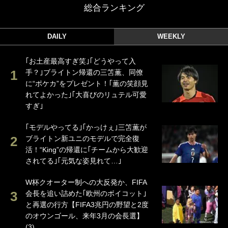
総合ランキング
DAILY
WEEKLY
｢お土産最高すぎ笑｣｢どうやって入
手？｣ブライトン帰還の三笘薫、同僚
に“ポケカ”をプレゼント！｢薫の笑顔見
れてよかった｣｢大喜びのリュテル可愛
すぎ｣
｢モデルやってる｣｢かっけぇ｣三笘薫が
ブライトン新ユニのモデルで完全復
活！“King”の帰還に｢チームから大歓迎
されてる｣｢元気な姿見れて…｣
W杯クオーター制への大反発か、FIFA
会長を追い詰めた｢欧州のボイコット｣
と再選の行方【FIFA3兆円の野望と2度
のオウンゴール、来年3月の会長選】
(3)