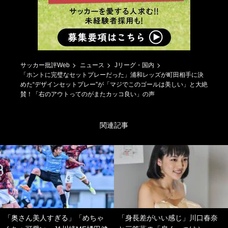
サッカー批評Web
ニュース
Jリーグ・国内
「ホントに完璧なセットプレーだった」浦和レッズが町田相手に決
めた“デザインセットプレー”が「マジでこのゴールは美しい」と大絶
賛！「右のアウトってのがまたカッコ良い」の声
関連記事
「奥さん美人すぎる」「めちゃ
「身長差がいい感じ」川口春奈