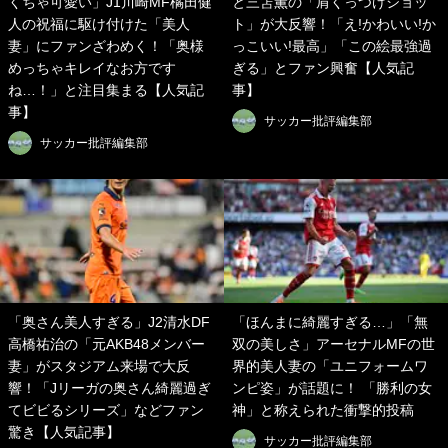
くちゃ可愛い」J1川崎MF橘田健
と三笘薫の「肩くっつけショッ
人の祝福に駆け付けた「美人
ト」が大反響！「え!かわいい!か
妻」にファンざわめく！「奥様
っこいい!最高」「この絵最強過
めっちゃキレイなお方です
ぎる」とファン興奮【人気記
ね…！」と注目集まる【人気記
事】
事】
サッカー批評編集部
サッカー批評編集部
「奥さん美人すぎる」J2清水DF
「ほんまに綺麗すぎる…」「無
高橋祐治の「元AKB48メンバー
双の美しさ」アーセナルMFの世
妻」がスタジアム来場で大反
界的美人妻の「ユニフォームワ
響！「Jリーガの奥さん綺麗過ぎ
ンピ姿」が話題に！ 「勝利の女
てビビるシリーズ」などファン
神」と称えられた衝撃的投稿
驚き【人気記事】
サッカー批評編集部