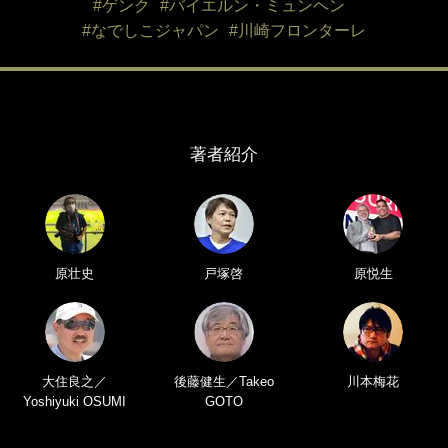
#ゲンク
#バイエルン・ミュンヘン
#なでしこジャパン
#川崎フロンターレ
著者紹介
原壮史
戸塚啓
原悦生
大住良之／
後藤健生／Takeo
川本梅花
Yoshiyuki OSUMI
GOTO