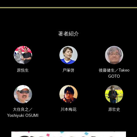
著者紹介
原悦生
戸塚啓
後藤健生／Takeo
GOTO
大住良之／
川本梅花
原壮史
Yoshiyuki OSUMI