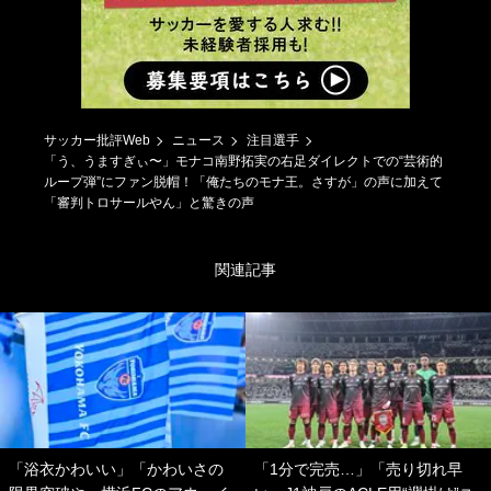
サッカー批評Web
ニュース
注目選手
「う、うますぎぃ〜」モナコ南野拓実の右足ダイレクトでの“芸術的
ループ弾”にファン脱帽！「俺たちのモナ王。さすが」の声に加えて
「審判トロサールやん」と驚きの声
関連記事
「浴衣かわいい」「かわいさの
「1分で完売…」「売り切れ早