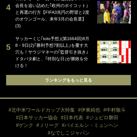
会長を追い詰めた｢欧州のボイコット｣
と再選の行方【FIFA3兆円の野望と2度
のオウンゴール、来年3月の会長選】
(3)
サッカーくじ｢toto予想｣(第1664回)8月
8・9日(2)｢勝利予想7割以上｣を覆す大
穴も！サウジマネーの｢監督引き抜き｣
ドタバタ劇と、｢特別な日｣が勝敗を分
ける！
ランキングをもっと見る
#北中米ワールドカップ大特集
#伊東純也
#中村敬斗
#日本サッカー協会
#日本代表
#ジュビロ磐田
#ゲンク
#Ｊリーグ
#バイエルン・ミュンヘン
#なでしこジャパン