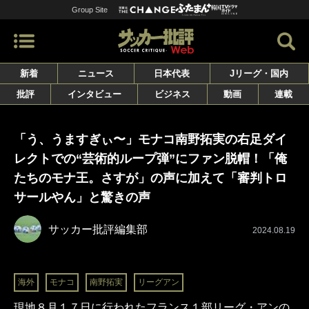
Group Site
新着
ニュース
日本代表
Jリーグ・国内
批評
インタビュー
ビジネス
動画
連載
「う、うますぎぃ〜」モナコ南野拓実の右足ダイ
レクトでの“芸術的ループ弾”にファン脱帽！「俺
たちのモナ王。さすが」の声に加えて「審判トロ
サールやん」と驚きの声
サッカー批評編集部
2024.08.19
海外
モナコ
南野拓実
リーグアン
現地８月１７日に行われたフランス１部リーグ・アンの