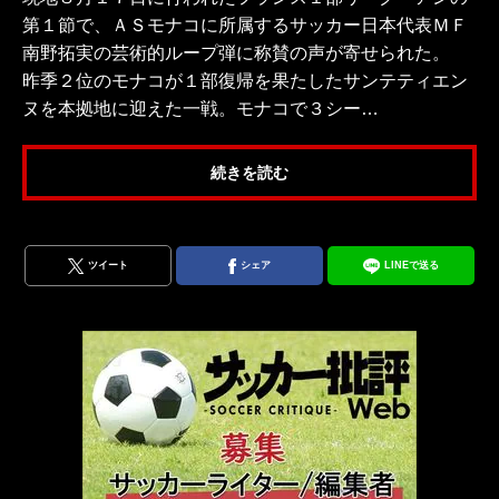
第１節で、ＡＳモナコに所属するサッカー日本代表ＭＦ
南野拓実の芸術的ループ弾に称賛の声が寄せられた。
昨季２位のモナコが１部復帰を果たしたサンテティエン
ヌを本拠地に迎えた一戦。モナコで３シー…
続きを読む
ツイート
シェア
LINEで送る