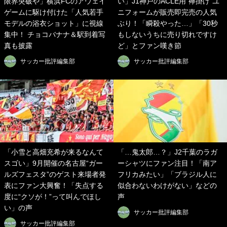
限界突破や」横浜FCのアウェイ
い」J1神戸のACLE用“襷掛け”ユ
ゲームに駆け付けた「人気若手
ニフォームが販売即完売の人気
モデルの浴衣ショット」に視線
ぶり！「瞬殺やった…」「30秒
集中！ チョコバナナ＆駅到着写
もしないうちに売り切れですけ
真も披露
ど」とファン嘆き節
サッカー批評編集部
サッカー批評編集部
「小雪と高畑充希が来るなんて
「…鬼太郎…？」J2千葉のラガ
スゴい」9月開催の名古屋“ガー
ーシャツにファン注目！「南ア
ルズフェスタ”のゲスト来場者発
フリカみたい」「ブラジル人に
表にファン大興奮！「失点する
似合わないわけがない」などの
度に“クソが！”って叫んでほし
声
い」の声
サッカー批評編集部
サッカー批評編集部