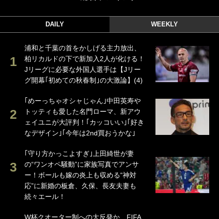
DAILY
WEEKLY
浦和と千葉の首をかしげる主力放出、
柏リカルドの下で新加入2人が化ける！
Jリーグに必要な外国人選手は【Jリー
グ開幕｢初めての秋春制｣の大激論】(4)
｢めーっちゃオシャじゃん｣中田英寿や
トッティも愛した名門ローマ、新アウ
ェイユニが大評判！｢カッコいい｣｢好き
なデザイン｣｢今年は2nd買おうかな｣
｢守り方かっこよすぎ｣上田綺世が妻
の“ワンオペ騒動”に家族写真でアンサ
ー！ボールも嫁の炎上も収める“神対
応”に新婚の板倉、久保、長友夫妻も
続々エール！
W杯クオーター制への大反発か、FIFA