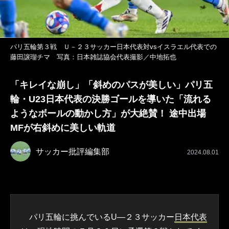
パリ五輪第３戦 Ｕ－２３サッカー日本代表対vsイスラエル代表での
藤田譲瑠チマ 写真：日本雑誌協会代表撮影／中地拓也
「キレイな崩し」「斜めのパスが美しい」パリ五
輪・U23日本代表の決勝ゴールを導いた「流れる
ようなボールの動かし方」が大絶賛！ 途中出場
MFが右斜めに美しい軌道
サッカー批評編集部
2024.08.01
パリ五輪に挑んでいるU―２３サッカー
日本代表