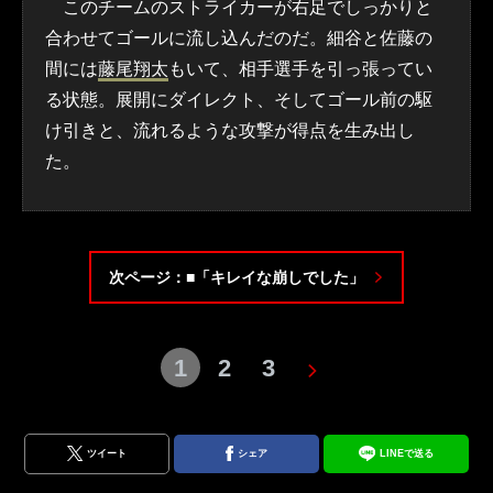
このチームのストライカーが右足でしっかりと
合わせてゴールに流し込んだのだ。細谷と佐藤の
間には
藤尾翔太
もいて、相手選手を引っ張ってい
る状態。展開にダイレクト、そしてゴール前の駆
け引きと、流れるような攻撃が得点を生み出し
た。
次ページ：■「キレイな崩しでした」
1
2
3
ツイート
シェア
LINEで送る