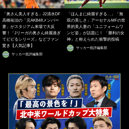
「奥さん美人すぎる」J2清水DF
「ほんまに綺麗すぎる…」「無
高橋祐治の「元AKB48メンバー
双の美しさ」アーセナルMFの世
妻」がスタジアム来場で大反
界的美人妻の「ユニフォームワ
響！「Jリーガの奥さん綺麗過ぎ
ンピ姿」が話題に！ 「勝利の女
てビビるシリーズ」などファン
神」と称えられた衝撃的投稿
驚き【人気記事】
サッカー批評編集部
サッカー批評編集部