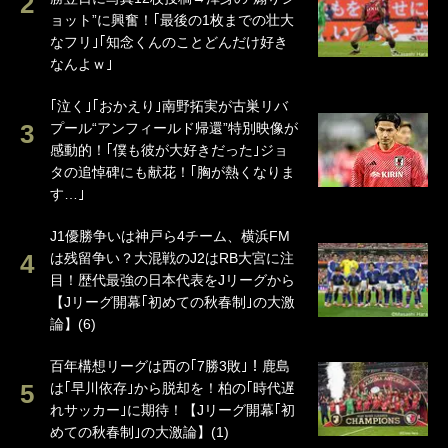
ョット”に興奮！｢最後の1枚までの壮大
なフリ｣｢知念くんのことどんだけ好き
なんよｗ｣
｢泣く｣｢おかえり｣南野拓実が古巣リバ
プール“アンフィールド帰還”特別映像が
感動的！｢僕も彼が大好きだった｣ジョ
タの追悼碑にも献花！｢胸が熱くなりま
す…｣
J1優勝争いは神戸ら4チーム、横浜FM
は残留争い？大混戦のJ2はRB大宮に注
目！歴代最強の日本代表をJリーグから
【Jリーグ開幕｢初めての秋春制｣の大激
論】(6)
百年構想リーグは西の｢7勝3敗｣！鹿島
は｢早川依存｣から脱却を！柏の｢時代遅
れサッカー｣に期待！【Jリーグ開幕｢初
めての秋春制｣の大激論】(1)