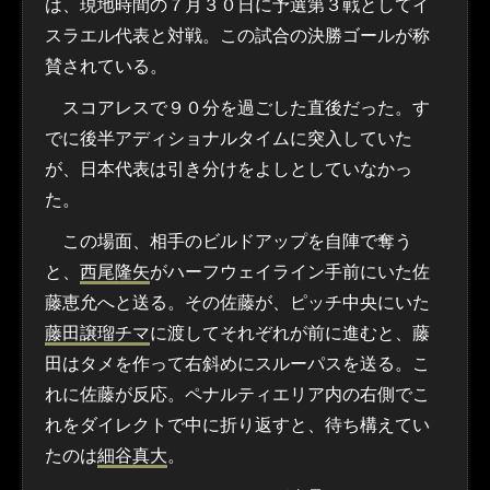
は、現地時間の７月３０日に予選第３戦としてイ
スラエル代表と対戦。この試合の決勝ゴールが称
賛されている。
スコアレスで９０分を過ごした直後だった。す
でに後半アディショナルタイムに突入していた
が、日本代表は引き分けをよしとしていなかっ
た。
この場面、相手のビルドアップを自陣で奪う
と、
西尾隆矢
がハーフウェイライン手前にいた佐
藤恵允へと送る。その佐藤が、ピッチ中央にいた
藤田譲瑠チマ
に渡してそれぞれが前に進むと、藤
田はタメを作って右斜めにスルーパスを送る。こ
れに佐藤が反応。ペナルティエリア内の右側でこ
れをダイレクトで中に折り返すと、待ち構えてい
たのは
細谷真大
。