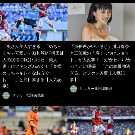
「奥さん美人すぎる」「めちゃ
「身長差がいい感じ」川口春奈
くちゃ可愛い」J1川崎MF橘田健
と三笘薫の「肩くっつけショッ
人の祝福に駆け付けた「美人
ト」が大反響！「え!かわいい!か
妻」にファンざわめく！「奥様
っこいい!最高」「この絵最強過
めっちゃキレイなお方です
ぎる」とファン興奮【人気記
ね…！」と注目集まる【人気記
事】
事】
サッカー批評編集部
サッカー批評編集部