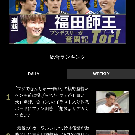
総合ランキング
DAILY
WEEKLY
｢マジでなんちゅー作戦なの槙野監督w｣
ベンチ前に掲げられた｢マテ茶｣｢白い
犬｣｢爆弾｣｢合コン｣のイラスト入り作戦
ボードにファン困惑！｢想像よりデカく
て吹いた｣
｢最後の1枚…ワルぃゎ〜｣鈴木優磨が激
勝翌日に写真12枚投稿→渾身の“煽りシ