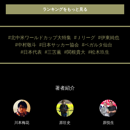
ランキングをもっと見る
#北中米ワールドカップ大特集
#Ｊリーグ
#伊東純也
#中村敬斗
#日本サッカー協会
#ベガルタ仙台
#日本代表
#三笘薫
#関根貴大
#松木玖生
著者紹介
川本梅花
原壮史
原悦生