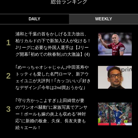
総合ランキング
DAILY
WEEKLY
浦和と千葉の首をかしげる主力放出、
柏リカルドの下で新加入2人が化ける！
Jリーグに必要な外国人選手は【Jリー
グ開幕｢初めての秋春制｣の大激論】(4)
｢めーっちゃオシャじゃん｣中田英寿や
トッティも愛した名門ローマ、新アウ
ェイユニが大評判！｢カッコいい｣｢好き
なデザイン｣｢今年は2nd買おうかな｣
｢守り方かっこよすぎ｣上田綺世が妻
の“ワンオペ騒動”に家族写真でアンサ
ー！ボールも嫁の炎上も収める“神対
応”に新婚の板倉、久保、長友夫妻も
続々エール！