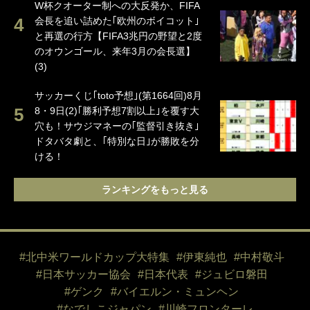
W杯クオーター制への大反発か、FIFA
会長を追い詰めた｢欧州のボイコット｣
と再選の行方【FIFA3兆円の野望と2度
のオウンゴール、来年3月の会長選】
(3)
サッカーくじ｢toto予想｣(第1664回)8月
8・9日(2)｢勝利予想7割以上｣を覆す大
穴も！サウジマネーの｢監督引き抜き｣
ドタバタ劇と、｢特別な日｣が勝敗を分
ける！
ランキングをもっと見る
#北中米ワールドカップ大特集
#伊東純也
#中村敬斗
#日本サッカー協会
#日本代表
#ジュビロ磐田
#ゲンク
#バイエルン・ミュンヘン
#なでしこジャパン
#川崎フロンターレ