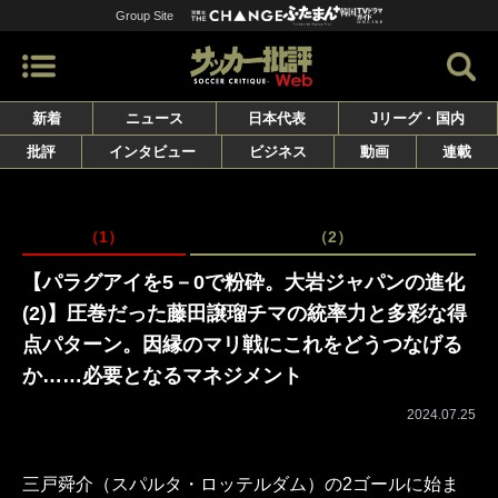
Group Site
新着
ニュース
日本代表
Jリーグ・国内
批評
インタビュー
ビジネス
動画
連載
（1）
（2）
【パラグアイを5－0で粉砕。大岩ジャパンの進化
(2)】圧巻だった藤田譲瑠チマの統率力と多彩な得
点パターン。因縁のマリ戦にこれをどうつなげる
か……必要となるマネジメント
2024.07.25
三戸舜介（スパルタ・ロッテルダム）の2ゴールに始ま