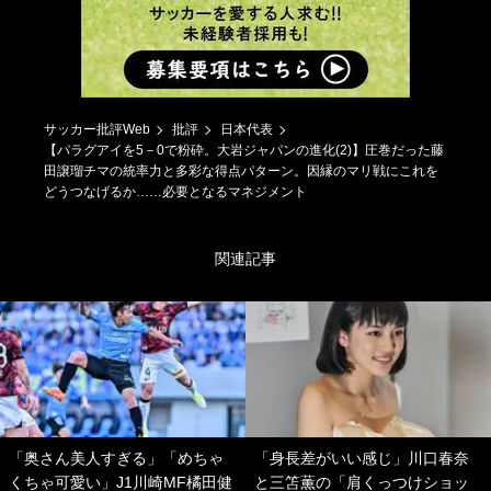
サッカー批評Web
批評
日本代表
【パラグアイを5－0で粉砕。大岩ジャパンの進化(2)】圧巻だった藤
田譲瑠チマの統率力と多彩な得点パターン。因縁のマリ戦にこれを
どうつなげるか……必要となるマネジメント
関連記事
「奥さん美人すぎる」「めちゃ
「身長差がいい感じ」川口春奈
くちゃ可愛い」J1川崎MF橘田健
と三笘薫の「肩くっつけショッ