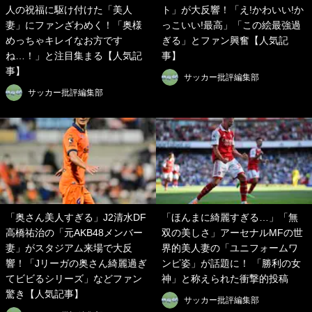
人の祝福に駆け付けた「美人
ト」が大反響！「え!かわいい!か
妻」にファンざわめく！「奥様
っこいい!最高」「この絵最強過
めっちゃキレイなお方です
ぎる」とファン興奮【人気記
ね…！」と注目集まる【人気記
事】
事】
サッカー批評編集部
サッカー批評編集部
「奥さん美人すぎる」J2清水DF
「ほんまに綺麗すぎる…」「無
高橋祐治の「元AKB48メンバー
双の美しさ」アーセナルMFの世
妻」がスタジアム来場で大反
界的美人妻の「ユニフォームワ
響！「Jリーガの奥さん綺麗過ぎ
ンピ姿」が話題に！ 「勝利の女
てビビるシリーズ」などファン
神」と称えられた衝撃的投稿
驚き【人気記事】
サッカー批評編集部