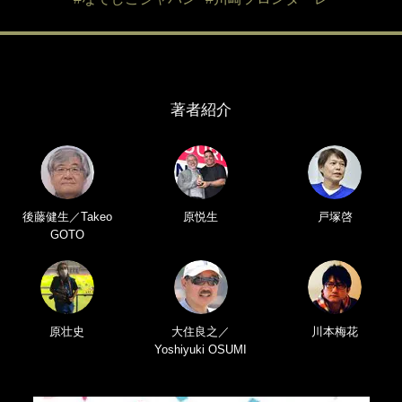
著者紹介
後藤健生／Takeo
原悦生
戸塚啓
GOTO
原壮史
大住良之／
川本梅花
Yoshiyuki OSUMI