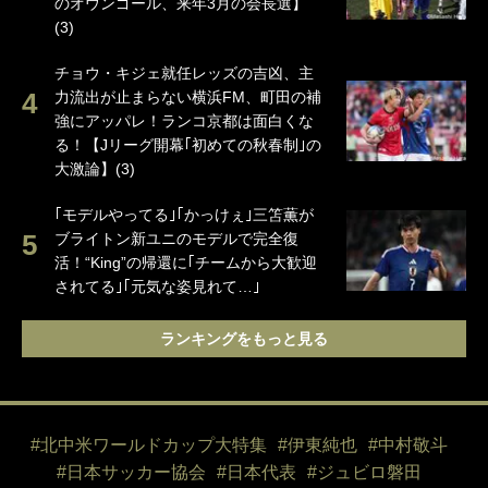
のオウンゴール、来年3月の会長選】
(3)
チョウ・キジェ就任レッズの吉凶、主
力流出が止まらない横浜FM、町田の補
強にアッパレ！ランコ京都は面白くな
る！【Jリーグ開幕｢初めての秋春制｣の
大激論】(3)
｢モデルやってる｣｢かっけぇ｣三笘薫が
ブライトン新ユニのモデルで完全復
活！“King”の帰還に｢チームから大歓迎
されてる｣｢元気な姿見れて…｣
ランキングをもっと見る
#北中米ワールドカップ大特集
#伊東純也
#中村敬斗
#日本サッカー協会
#日本代表
#ジュビロ磐田