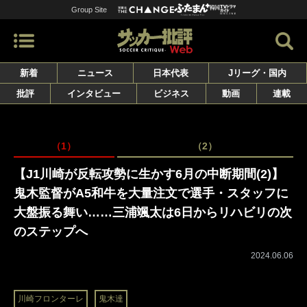
Group Site
新着
ニュース
日本代表
Jリーグ・国内
批評
インタビュー
ビジネス
動画
連載
（1）
（2）
【J1川崎が反転攻勢に生かす6月の中断期間(2)】
鬼木監督がA5和牛を大量注文で選手・スタッフに
大盤振る舞い……三浦颯太は6日からリハビリの次
のステップへ
2024.06.06
川崎フロンターレ
鬼木達