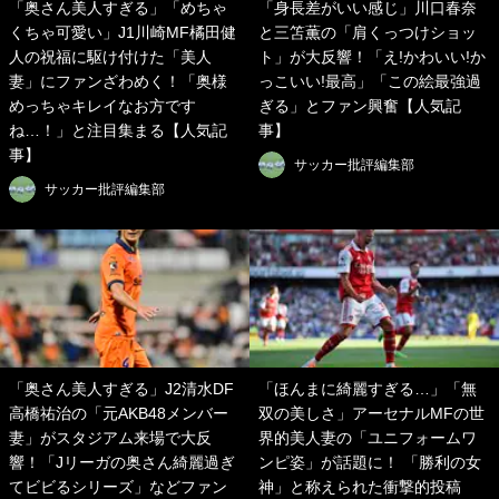
「奥さん美人すぎる」「めちゃ
「身長差がいい感じ」川口春奈
くちゃ可愛い」J1川崎MF橘田健
と三笘薫の「肩くっつけショッ
人の祝福に駆け付けた「美人
ト」が大反響！「え!かわいい!か
妻」にファンざわめく！「奥様
っこいい!最高」「この絵最強過
めっちゃキレイなお方です
ぎる」とファン興奮【人気記
ね…！」と注目集まる【人気記
事】
事】
サッカー批評編集部
サッカー批評編集部
「奥さん美人すぎる」J2清水DF
「ほんまに綺麗すぎる…」「無
高橋祐治の「元AKB48メンバー
双の美しさ」アーセナルMFの世
妻」がスタジアム来場で大反
界的美人妻の「ユニフォームワ
響！「Jリーガの奥さん綺麗過ぎ
ンピ姿」が話題に！ 「勝利の女
てビビるシリーズ」などファン
神」と称えられた衝撃的投稿