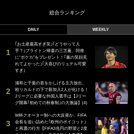
総合ランキング
DAILY
WEEKLY
｢お土産最高すぎ笑｣｢どうやって入
手？｣ブライトン帰還の三笘薫、同僚
に“ポケカ”をプレゼント！｢薫の笑顔見
れてよかった｣｢大喜びのリュテル可愛
すぎ｣
浦和と千葉の首をかしげる主力放出、
柏リカルドの下で新加入2人が化ける！
Jリーグに必要な外国人選手は【Jリー
グ開幕｢初めての秋春制｣の大激論】(4)
W杯クオーター制への大反発か、FIFA
会長を追い詰めた｢欧州のボイコット｣
と再選の行方【FIFA3兆円の野望と2度