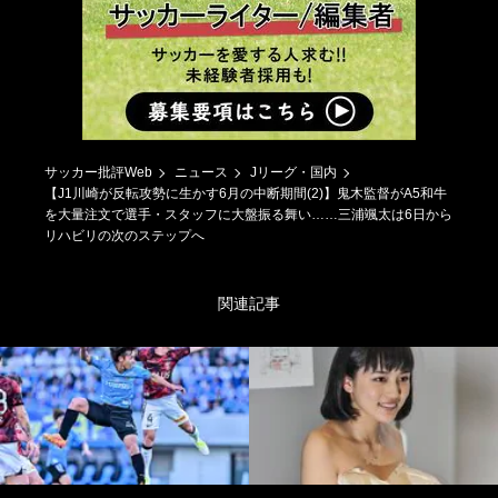
サッカー批評Web
ニュース
Jリーグ・国内
【J1川崎が反転攻勢に生かす6月の中断期間(2)】鬼木監督がA5和牛
を大量注文で選手・スタッフに大盤振る舞い……三浦颯太は6日から
リハビリの次のステップへ
関連記事