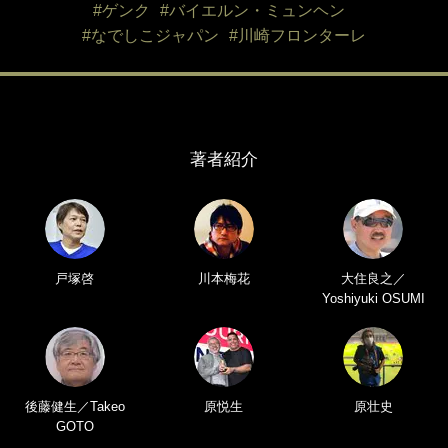
#ゲンク
#バイエルン・ミュンヘン
#なでしこジャパン
#川崎フロンターレ
著者紹介
戸塚啓
川本梅花
大住良之／
Yoshiyuki OSUMI
後藤健生／Takeo
原悦生
原壮史
GOTO