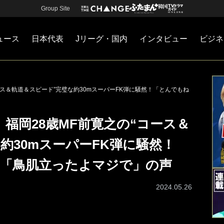
Group Site
ュース
日本代表
Jリーグ・国内
インタビュー
ビジネ
・国内
カー
ネジメント
Jリーグ・国内
戦術
注目選手
海外サッカー
監督
マネー
チームマネジメント
日本代表
ース＆軌道＆スピード”完璧な約30mスーパーFK弾に騒然！「とんでもね
福岡28歳MF前寛之の“コース＆
約30mスーパーFK弾に騒然！
」「鳥肌立ったよマジで」の声
2024.05.26