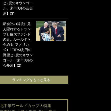
と2度のオウンゴー
海の夕日”新アウェ
ル、来年3月の会長
イユニに大反響｢か
選】(3)
っこよすぎ｣｢革新
的｣｢ソソられる！｣
新会社の背後に見
え隠れするトラン
｢嫁さん美人すぎる
プと巨大ファンド
て｣W杯で日本を沈
の影、ルールすら
めた“天敵FW”が結
歪める｢アメリカ
婚！ 才色兼備の妻
式｣【FIFA3兆円の
との挙式ショット
野望と2度のオウン
に｢セレソン妻の中
ゴール、来年3月の
で一番美人｣｢ミラ
会長選】(2)
ンダ･カーに似て
る｣
ランキングをもっと見る
ランキングをも
#北中米ワールドカップ大特集