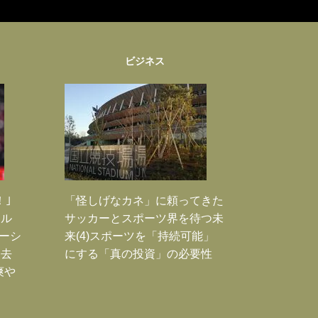
ビジネス
！｣
「怪しげなカネ」に頼ってきた
ポル
サッカーとスポーツ界を待つ未
ーシ
来(4)スポーツを「持続可能」
過去
にする「真の投資」の必要性
爽や