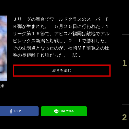
Ｊリーグの舞台でワールドクラスのスーパーＦ
Ｋ弾が生まれた。 ５月２５日に行われたＪ１
リーグ第１６節で、アビスパ福岡は敵地でアル
ビレックス新潟と対戦し、２－１で勝利した。
その先制点となったのが、福岡ＭＦ前寛之の圧
巻の長距離ＦＫ弾だった。 試…
続きを読む
 撮
シェア
LINEで送る