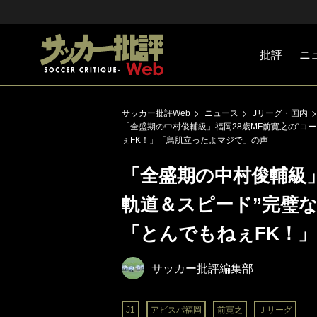
批評
ニ
Jリーグ
戦術
注目選手
海外サッ
監督
マネー
チームマ
日本代表
サッカー批評Web
ニュース
Jリーグ・国内
「全盛期の中村俊輔級」福岡28歳MF前寛之の“コ
ぇFK！」「鳥肌立ったよマジで」の声
「全盛期の中村俊輔級」
軌道＆スピード”完璧な
「とんでもねぇFK！
サッカー批評編集部
J1
アビスパ福岡
前寛之
Ｊリーグ