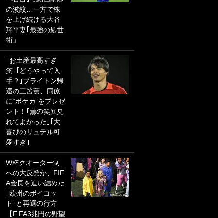
の波紋…一方で株
PKにイタリア代表
を上げ続ける大谷
GKも成す術なし！
翔平妻｢最強の処世
｢ノーチャンスすぎ
術」
るわ｣｢綺世のPKの
上手さは世界屈指
｢お土産最高すぎ
かも｣
笑｣｢どうやって入
手？｣ブライトン帰
｢また敬斗が魚に
還の三笘薫、同僚
笑｣菅原由勢がW杯
に“ポケカ”をプレゼ
戦士の夏休み秘蔵
ント！｢薫の笑顔見
ショット公開！ 川
れてよかった｣｢大
口春奈と結婚のモ
喜びのリュテル可
テ男も登場で｢写真
愛すぎ｣
全部楽しそう｣｢タ
ケの水中かわいす
W杯クオーター制
ぎる」
への大反発か、FIF
A会長を追い詰めた
｢セカンドで決まり
｢欧州のボイコッ
だな｣19歳の日本代
ト｣と再選の行方
表MFが加入したス
【FIFA3兆円の野望
ペイン名門、“地中