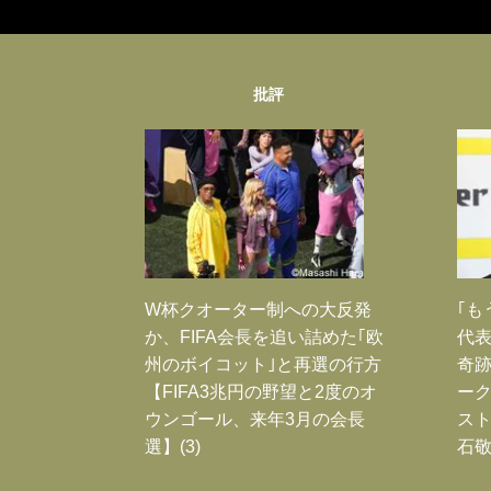
批評
W杯クオーター制への大反発
｢も
か、FIFA会長を追い詰めた｢欧
代表
州のボイコット｣と再選の行方
奇
【FIFA3兆円の野望と2度のオ
ー
ウンゴール、来年3月の会長
スト
選】(3)
石敬