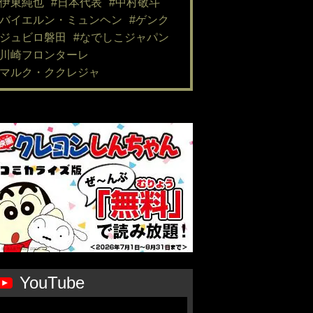
#伊東純也
#日本代表
#中村敬斗
#バイエルン・ミュンヘン
#ゲンク
#ジュビロ磐田
#なでしこジャパン
#川崎フロンターレ
#マルク・ククレジャ
YouTube