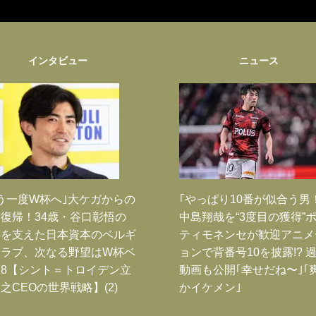
インタビュー
ニュース
う一度W杯へ｣大ケガからの
｢やっぱり10番が似合う男
復帰！34歳・谷口彰悟の
中島翔哉を“3度目の獲得”
跡を支えた日本資本のベルギ
ティモネンセが歓迎アニメ
クラブ、次なる野望はW杯ベ
ョンで背番号10を披露!? 
8【シント＝トロイデン立
動画も公開｢幸せだね〜｣｢
之CEOの世界戦略】(2)
かイケメン｣