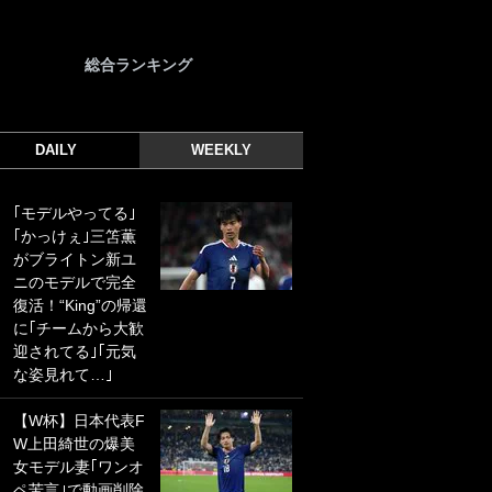
総合ランキング
DAILY
WEEKLY
｢モデルやってる｣
｢光の速さじゃん｣
｢かっけぇ｣三笘薫
｢えっぐいミドル｣
がブライトン新ユ
ドイツ名門移籍の
ニのモデルで完全
日本代表23歳ボラ
復活！“King”の帰還
ンチ、移籍後初ゴ
に｢チームから大歓
ールに驚愕！｢見た
迎されてる｣｢元気
事ないシュートや｣
な姿見れて…｣
｢聡がどんどん遠く
なっていく」
【W杯】日本代表F
W上田綺世の爆美
｢誰が止めれんねん
女モデル妻｢ワンオ
w｣フェイエ上田綺
ペ苦言｣で動画削除
世の“神コース”弾丸