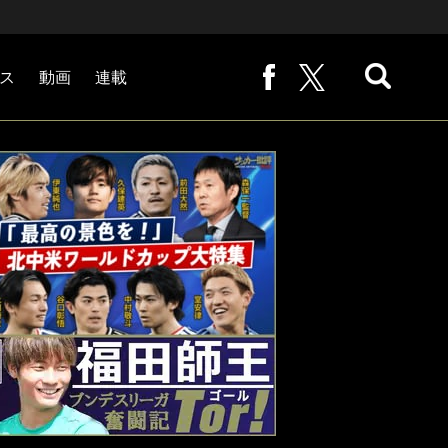
ス
動画
連載
熊崎敬の「路地から始まる処世術」
下田恒幸の「10倍面白くなるサッカー中継の見方」
サッカー批評PHOTOギャラリー「ピッチの焦点」
後藤健生の「蹴球放浪記」
原悦生PHOTOギャラリー「サッカー遠近」
「だれかに言いたくなる記録」
福田師王「ブンデスリーガ奮闘記 Tor!」
大住良之の「この世界のコーナーエリアから」