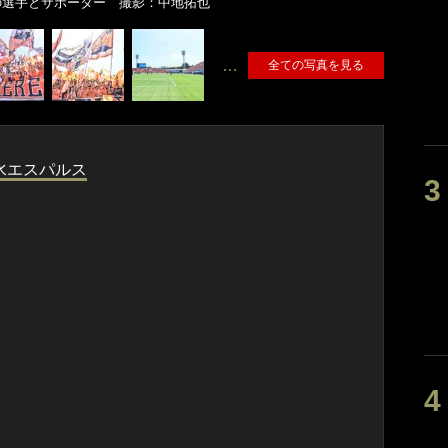
の選手とサポーター 撮影：中地拓也
…
全ての写真を見る
水エスパルス
ー