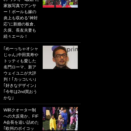
家族写真でアンサ
PKにイタリア代表
ー！ボールも嫁の
GKも成す術なし！
炎上も収める“神対
｢ノーチャンスすぎ
応”に新婚の板倉、
るわ｣｢綺世のPKの
久保、長友夫妻も
上手さは世界屈指
続々エール！
かも｣
｢めーっちゃオシャ
｢また敬斗が魚に
じゃん｣中田英寿や
笑｣菅原由勢がW杯
トッティも愛した
戦士の夏休み秘蔵
名門ローマ、新ア
ショット公開！ 川
ウェイユニが大評
口春奈と結婚のモ
判！｢カッコいい｣
テ男も登場で｢写真
｢好きなデザイン｣
全部楽しそう｣｢タ
｢今年は2nd買おう
ケの水中かわいす
かな｣
ぎる」
W杯クオーター制
｢セカンドで決まり
への大反発か、FIF
だな｣19歳の日本代
A会長を追い詰めた
表MFが加入したス
｢欧州のボイコッ
ペイン名門、“地中