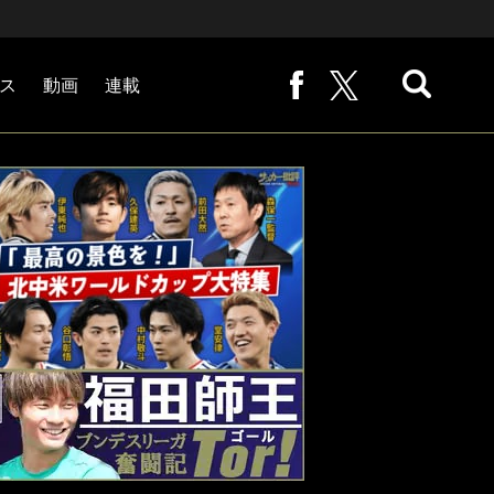
ス
動画
連載
熊崎敬の「路地から始まる処世術」
下田恒幸の「10倍面白くなるサッカー中継の見方」
サッカー批評PHOTOギャラリー「ピッチの焦点」
後藤健生の「蹴球放浪記」
原悦生PHOTOギャラリー「サッカー遠近」
「だれかに言いたくなる記録」
福田師王「ブンデスリーガ奮闘記 Tor!」
大住良之の「この世界のコーナーエリアから」