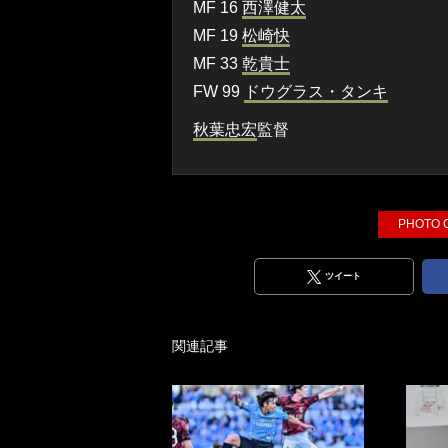
MF 16
西澤健太
MF 19
松崎快
MF 33
乾貴士
FW 99
ドウグラス・タンキ
秋葉忠宏
監督
PHOTO
ツイート
関連記事