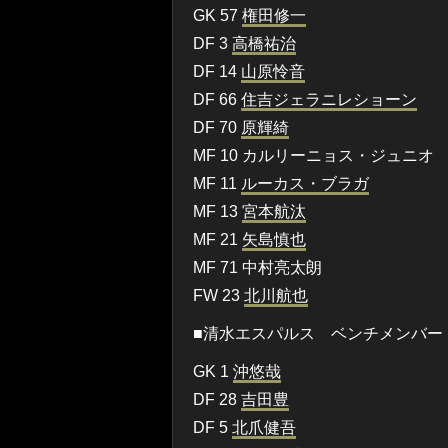
GK 57
権田修一
DF 3
高橋祐治
DF 14
山原怜音
DF 66
住吉ジェラニレショーン
DF 70
原輝綺
MF 10 カルリーニョス・ジュニオ
MF 11
ルーカス・ブラガ
MF 13
宮本航汰
MF 21
矢島慎也
MF 71 中村亮太朗
FW 23
北川航也
■清水エスパルス ベンチメンバー
GK 1
沖悠哉
DF 28
吉田豊
DF 5
北爪健吾