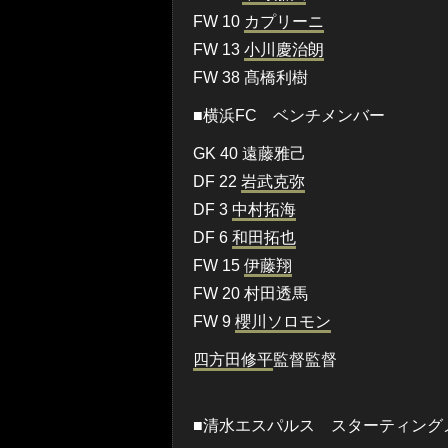
FW 10
カプリーニ
FW 13
小川慶治朗
FW 38 髙橋利樹
■横浜FC ベンチメンバー
GK 40 遠藤雅己
DF 22
岩武克弥
DF 3
中村拓海
DF 6
和田拓也
FW 15
伊藤翔
FW 20 村田透馬
FW 9
櫻川ソロモン
四方田修平
監督監督
■清水エスパルス スターティング