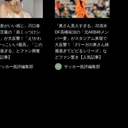
差がいい感じ」川口春
「奥さん美人すぎる」J2清水
笘薫の「肩くっつけシ
DF高橋祐治の「元AKB48メン
」が大反響！「え!かわ
バー妻」がスタジアム来場で
かっこいい!最高」「この
大反響！「Jリーガの奥さん綺
過ぎる」とファン興奮
麗過ぎてビビるシリーズ」な
記事】
どファン驚き【人気記事】
サッカー批評編集部
サッカー批評編集部