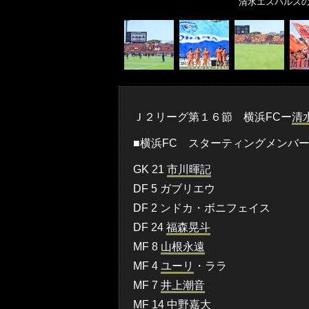
清水エスパルス
Ｊ２リーグ第１６節 横浜FCー
清
■横浜FC スターティングメンバ
GK 21
市川暉記
DF 5 ガブリエウ
DF 2 ンドカ・ボニフェイス
DF 24
福森晃斗
MF 8
山根永遠
MF 4
ユーリ
・ララ
MF 7
井上潮音
MF 14
中野嘉大