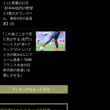
ト｣と再選の行方
海の夕日”新アウェ
【FIFA3兆円の野望
イユニに大反響｢か
と2度のオウンゴー
っこよすぎ｣｢革新
ル、来年3月の会長
的｣｢ソソられる！｣
選】(3)
｢お土産最高すぎ
｢この炎どこかで見
笑｣｢どうやって入
た気がする｣名門ユ
手？｣ブライトン帰
ベントスが“炎×ブ
還の三笘薫、同僚
ラック”のインパク
に“ポケカ”をプレゼ
ト大の新3rdユニフ
ント！｢薫の笑顔見
ォーム発表！｢W杯
れてよかった｣｢大
フランス大会の日
喜びのリュテル可
本代表の色違いを
愛すぎ｣
感じさせる｣
ランキングをも
ランキングをもっと見る
#北中米ワールドカップ大特集