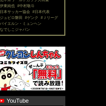
#伊東純也
#中村敬斗
#日本サッカー協会
#日本代表
#ジュビロ磐田
#ゲンク
#Ｊリーグ
#バイエルン・ミュンヘン
#なでしこジャパン
YouTube