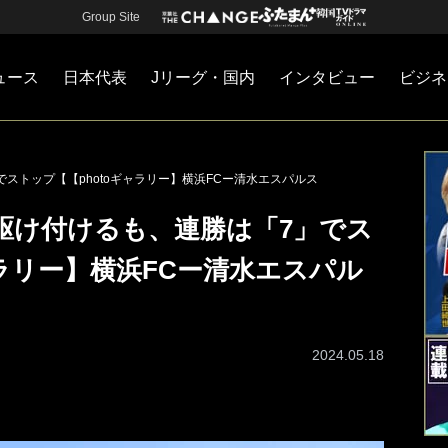
Group Site
ュース
日本代表
Jリーグ・国内
インタビュー
ビジネ
・国内
カー
ネジメント
Jリーグ・国内
戦術
注目選手
海外サッカー
監督
マネー
チームマネジメント
日本代表
ストップ【【photoギャラリー】横浜FCー清水エスパルス
駆け付けるも、連勝は「7」でス
ャラリー】横浜FCー清水エスパル
2024.05.18