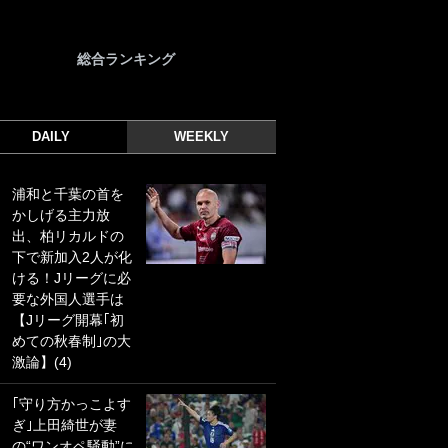
総合ランキング
DAILY
WEEKLY
浦和と千葉の首を
｢光の速さじゃん｣
かしげる主力放
｢えっぐいミドル｣
出、柏リカルドの
ドイツ名門移籍の
下で新加入2人が化
日本代表23歳ボラ
ける！Jリーグに必
ンチ、移籍後初ゴ
要な外国人選手は
ールに驚愕！｢見た
【Jリーグ開幕｢初
事ないシュートや｣
めての秋春制｣の大
｢聡がどんどん遠く
激論】(4)
なっていく」
｢守り方かっこよす
｢誰が止めれんねん
ぎ｣上田綺世が妻
w｣フェイエ上田綺
の“ワンオペ騒動”に
世の“神コース”弾丸