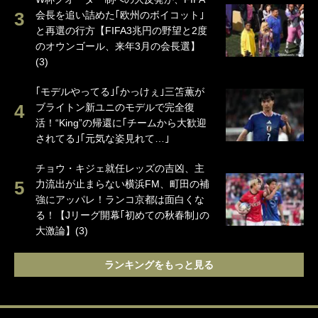
会長を追い詰めた｢欧州のボイコット｣
と再選の行方【FIFA3兆円の野望と2度
のオウンゴール、来年3月の会長選】
(3)
｢モデルやってる｣｢かっけぇ｣三笘薫が
ブライトン新ユニのモデルで完全復
活！“King”の帰還に｢チームから大歓迎
されてる｣｢元気な姿見れて…｣
チョウ・キジェ就任レッズの吉凶、主
力流出が止まらない横浜FM、町田の補
強にアッパレ！ランコ京都は面白くな
る！【Jリーグ開幕｢初めての秋春制｣の
大激論】(3)
ランキングをもっと見る