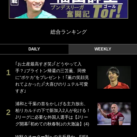
総合ランキング
DAILY
WEEKLY
｢お土産最高すぎ笑｣｢どうやって入
手？｣ブライトン帰還の三笘薫、同僚
に“ポケカ”をプレゼント！｢薫の笑顔見
れてよかった｣｢大喜びのリュテル可愛
すぎ｣
浦和と千葉の首をかしげる主力放出、
柏リカルドの下で新加入2人が化ける！
Jリーグに必要な外国人選手は【Jリー
グ開幕｢初めての秋春制｣の大激論】(4)
W杯クオーター制への大反発か、FIFA