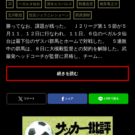
J2
ベガルタ仙台
清水エスパルス
秋葉忠宏
相良竜之介
北川航也
住吉ジェラニレショーン
西原源樹
勝ってなお、課題が残った。 Ｊ２リーグ第１５節が５
月１１、１２日に行なわれ、１１日、６位のベガルタ仙
台は最下位のザスパ群馬とホームで対戦した。 ５連敗
中の群馬は、８日に大槻毅監督との契約を解除した。武
藤覚ヘッドコーチが監督に昇格し、チーム…
続きを読む
ツイート
シェア
LINEで送る