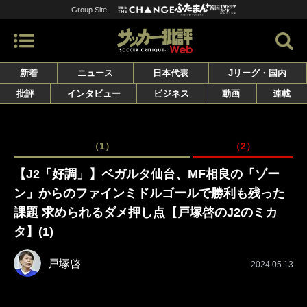
Group Site
新着
ニュース
日本代表
Jリーグ・国内
批評
インタビュー
ビジネス
動画
連載
（1）
（2）
【J2「好調」】ベガルタ仙台、MF相良の「ゾー
ン」からのファインミドルゴールで勝利も残った
課題 求められるダメ押し点【戸塚啓のJ2のミカ
タ】(1)
戸塚啓
2024.05.13