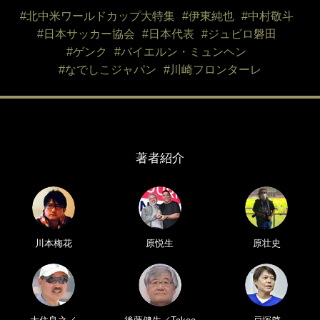
#北中米ワールドカップ大特集
#伊東純也
#中村敬斗
#日本サッカー協会
#日本代表
#ジュビロ磐田
#ゲンク
#バイエルン・ミュンヘン
#なでしこジャパン
#川崎フロンターレ
著者紹介
川本梅花
原悦生
原壮史