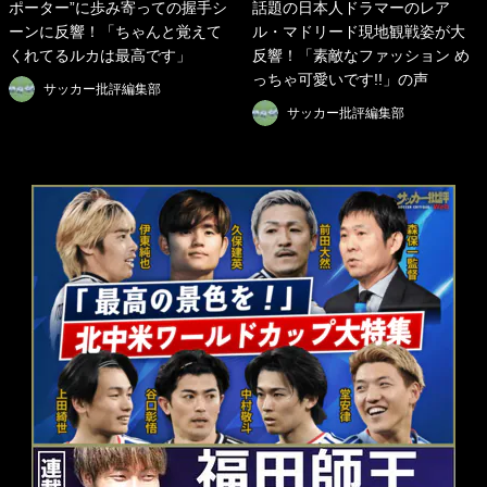
ポーター”に歩み寄っての握手シ
話題の日本人ドラマーのレア
ーンに反響！「ちゃんと覚えて
ル・マドリード現地観戦姿が大
くれてるルカは最高です」
反響！「素敵なファッション め
っちゃ可愛いです!!」の声
サッカー批評編集部
サッカー批評編集部