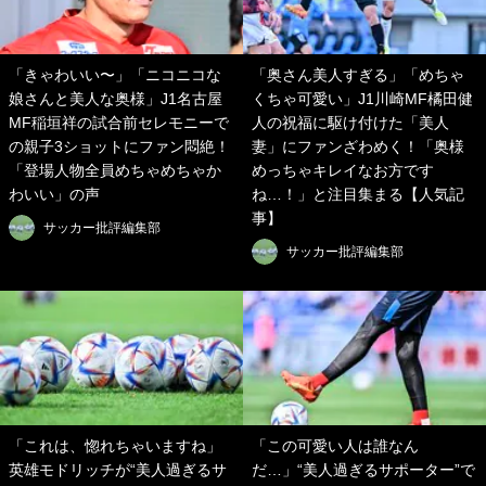
「きゃわいい〜」「ニコニコな
「奥さん美人すぎる」「めちゃ
娘さんと美人な奥様」J1名古屋
くちゃ可愛い」J1川崎MF橘田健
MF稲垣祥の試合前セレモニーで
人の祝福に駆け付けた「美人
の親子3ショットにファン悶絶！
妻」にファンざわめく！「奥様
「登場人物全員めちゃめちゃか
めっちゃキレイなお方です
わいい」の声
ね…！」と注目集まる【人気記
事】
サッカー批評編集部
サッカー批評編集部
「これは、惚れちゃいますね」
「この可愛い人は誰なん
英雄モドリッチが“美人過ぎるサ
だ…」“美人過ぎるサポーター”で