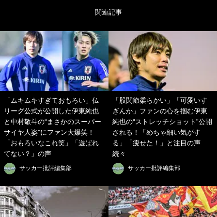
関連記事
「ムキムキすぎておもろい」仏
「股関節柔らかい」「可愛いす
リーグ公式が公開した伊東純也
ぎんか」ファンの心を掴む伊東
と中村敬斗の“まさかのスーパー
純也の“ストレッチショット”公開
サイヤ人姿”にファン大爆笑！
される！「めちゃ細い気がす
「おもろいなこれ笑」「遊ばれ
る」「痩せた！」と注目の声
てない？」の声
続々
サッカー批評編集部
サッカー批評編集部