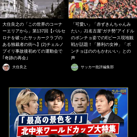
大住良之の「この世界のコーナ
「可愛い」「赤ずきんちゃんみ
ーエリアから」第137回【バルセ
たい」J1名古屋“ガチ勢”アイドル
ロナを破ったサッカークラブの
のポンチョ姿でのEピース現地観
ある独裁者の街へ】(2)チェルノ
戦が話題！「勝利の女神」「ポ
ブイリ事故後初めての運動会で
ンチョほののもかわいい」との
｢奇跡の再会｣
声
大住良之
サッカー批評編集部