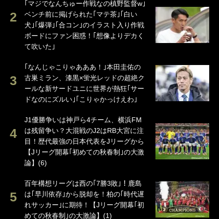
｢マジでなんちゅー作戦なの槙野監督w｣
ベンチ前に掲げられた｢マテ茶｣｢白い
犬｣｢爆弾｣｢合コン｣のイラスト入り作戦
ボードにファン困惑！｢想像よりデカく
て吹いた｣
｢なんじゃこりゃあああ！｣本田圭佑の
古巣ミラン、漆黒×蛍光レッドの超絶ク
ールな新サードユニに世界が熱狂｢サー
ドなのにズルい｣｢こりゃかっけえわ｣
J1優勝争いは神戸ら4チーム、横浜FM
は残留争い？大混戦のJ2はRB大宮に注
目！歴代最強の日本代表をJリーグから
【Jリーグ開幕｢初めての秋春制｣の大激
論】(6)
百年構想リーグは西の｢7勝3敗｣！鹿島
は｢早川依存｣から脱却を！柏の｢時代遅
れサッカー｣に期待！【Jリーグ開幕｢初
めての秋春制｣の大激論】(1)