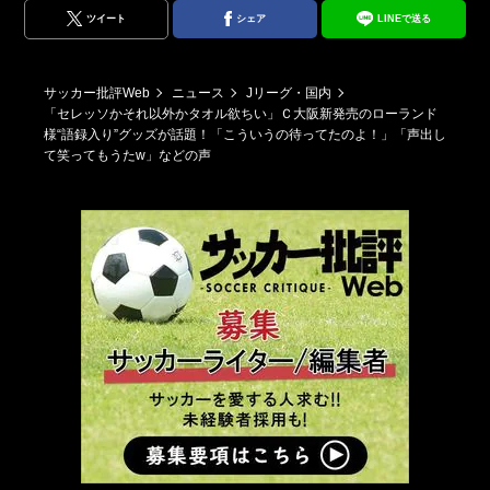
ツイート
シェア
LINEで送る
サッカー批評Web
ニュース
Jリーグ・国内
「セレッソかそれ以外かタオル欲ちい」Ｃ大阪新発売のローランド
様“語録入り”グッズが話題！「こういうの待ってたのよ！」「声出し
て笑ってもうたw」などの声