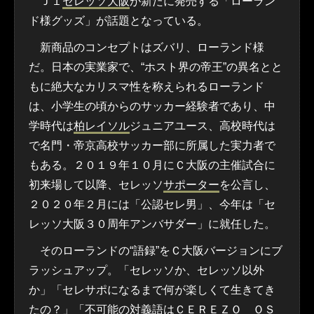
Ｊ１
セレッソ大阪
が新たに発売する「ローラン
ド様グッズ」が話題となっている。
新商品のコンセプトはズバリ、ローランド様
だ。日本の実業家で、“ホスト界の帝王”の異名とと
もに絶大なカリスマ性を称えられるローランド
は、小学生の頃からのサッカー経験者であり、中
学時代は
柏レイソル
ジュニアユース、高校時代は
で名門・帝京高校サッカー部に所属した実力者で
もある。２０１９年１０月にＣ大阪の主催試合に
初来場して以降、セレッソ
サポーター
を公言し、
２０２０年２月には「公認セレ男」、今年は「セ
レッソ大阪３０周年アンバサダー」に就任した。
そのローランドの“語録”をＣ大阪バージョンにブ
ラッシュアップ。「セレッソか、セレッソ以外
か」「セレサポになるまで何が楽しくて生きてき
たの？」「不可能の対義語はＣＥＲＥＺＯ ＯＳ