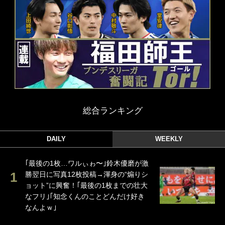
総合ランキング
DAILY
WEEKLY
｢最後の1枚…ワルぃゎ〜｣鈴木優磨が激
勝翌日に写真12枚投稿→渾身の“煽りシ
ョット”に興奮！｢最後の1枚までの壮大
なフリ｣｢知念くんのことどんだけ好き
なんよｗ｣