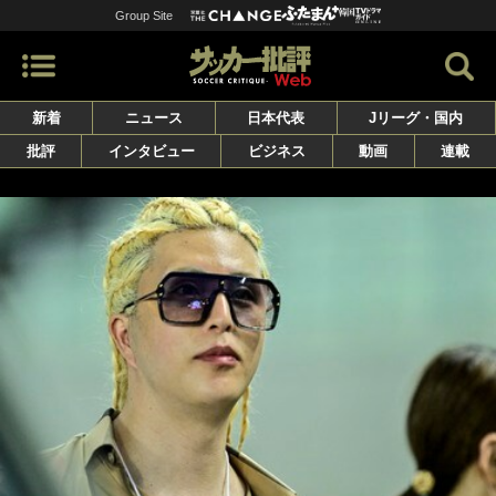
Group Site
新着
ニュース
日本代表
Jリーグ・国内
批評
インタビュー
ビジネス
動画
連載