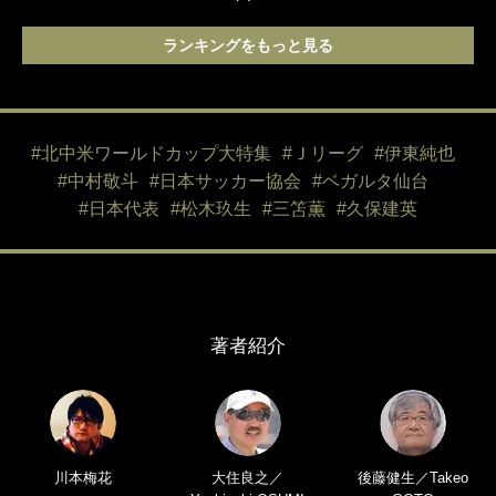
ランキングをもっと見る
#北中米ワールドカップ大特集
#Ｊリーグ
#伊東純也
#中村敬斗
#日本サッカー協会
#ベガルタ仙台
#日本代表
#松木玖生
#三笘薫
#久保建英
著者紹介
川本梅花
大住良之／
後藤健生／Takeo