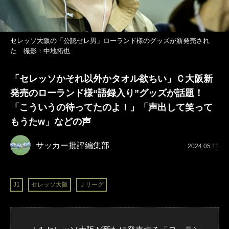
セレッソ大阪の「公認セレ男」ローランド様のグッズが新発売され
た 撮影：中地拓也
「セレッソかそれ以外かタオル欲ちい」Ｃ大阪新
発売のローランド様“語録入り”グッズが話題！
「こういうの待ってたのよ！」「声出して笑って
もうたw」などの声
サッカー批評編集部
2024.05.11
J1
セレッソ大阪
Ｊリーグ