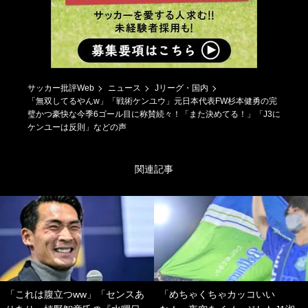
サッカー批評Web
ニュース
Jリーグ・国内
「無双してるやんw」「戦術ケンユウ」元日本代表FW杉本健勇の完
璧かつ豪快な今季6ゴール目に称賛続々！「また決めてる！」「J3に
ケンユーは反則」などの声
関連記事
「これは腹立つww」「センスあ
「めちゃくちゃカッコいい