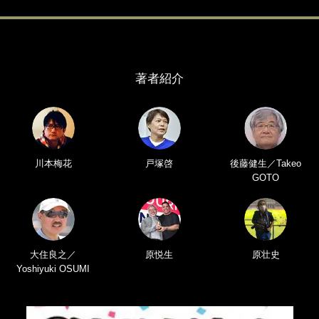
著者紹介
川本梅花
戸塚啓
後藤健生／Takeo
GOTO
大住良之／
原悦生
原壮史
Yoshiyuki OSUMI