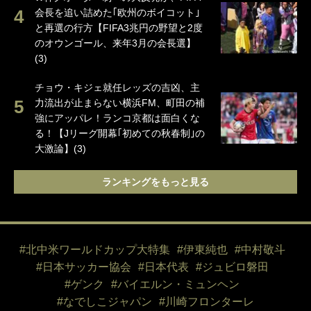
会長を追い詰めた｢欧州のボイコット｣
と再選の行方【FIFA3兆円の野望と2度
のオウンゴール、来年3月の会長選】
(3)
チョウ・キジェ就任レッズの吉凶、主
力流出が止まらない横浜FM、町田の補
強にアッパレ！ランコ京都は面白くな
る！【Jリーグ開幕｢初めての秋春制｣の
大激論】(3)
ランキングをもっと見る
#北中米ワールドカップ大特集
#伊東純也
#中村敬斗
#日本サッカー協会
#日本代表
#ジュビロ磐田
#ゲンク
#バイエルン・ミュンヘン
#なでしこジャパン
#川崎フロンターレ