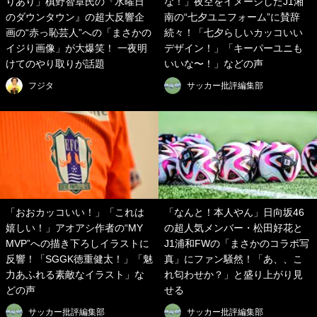
りあり」槙野智章氏の『水曜日
な！」夜空をイメージしたJ1湘
のダウンタウン』の超大反響企
南の“七夕ユニフォーム”に賛辞
画の“赤っ恥芸人”への「まさかの
続々！「七夕らしいカッコいい
イジり画像」が大爆笑！ 一夜明
デザイン！」「キーパーユニも
けてのやり取りが話題
いいな〜！」などの声
フジタ
サッカー批評編集部
「おおカッコいい！」「これは
「なんと！本人やん」日向坂46
嬉しい！」アオアシ作者の“MY
の超人気メンバー・松田好花と
MVP”への描き下ろしイラストに
J1浦和FWの「まさかのコラボ写
反響！「SGGK徳重健太！」「魅
真」にファン騒然！「あ、、こ
力あふれる素敵なイラスト」な
れ匂わせか？」と盛り上がり見
どの声
せる
サッカー批評編集部
サッカー批評編集部