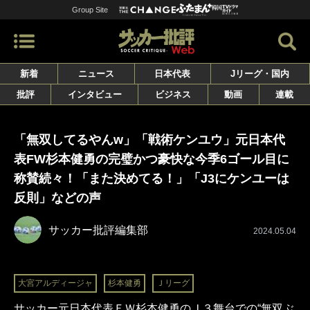
Group Site
新着
ニュース
日本代表
Jリーグ・国内
批評
インタビュー
ビジネス
動画
連載
「無双してるやんw」「戦術ケンユウ」元日本代
表FW杉本健勇の完璧かつ豪快な今季6ゴール目に
称賛続々！「また決めてる！」「J3にケンユーは
反則」などの声
サッカー批評編集部
2024.05.04
大宮アルディージャ
杉本健勇
Ｊリーグ
サッカー元日本代表ＦＷ杉本健勇のＪ３舞台での“無双ぶ