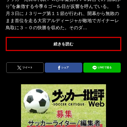
り”を象徴する今季６ゴール目が反響を呼んでいる。 ５
月３日にＪ３リーグ第１１節が行われ、開幕から無敗の
まま首位を走る大宮アルディージャが敵地でガイナーレ
鳥取に３－０の快勝を収めた。そのダ…
続きを読む
ツイート
シェア
LINEで送る