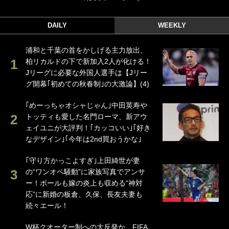
DAILY
WEEKLY
浦和と千葉の首をかしげる主力放出、
柏リカルドの下で新加入2人が化ける！
Jリーグに必要な外国人選手は【Jリー
グ開幕｢初めての秋春制｣の大激論】(4)
｢めーっちゃオシャじゃん｣中田英寿や
トッティも愛した名門ローマ、新アウ
ェイユニが大評判！｢カッコいい｣｢好き
なデザイン｣｢今年は2nd買おうかな｣
｢守り方かっこよすぎ｣上田綺世が妻
の“ワンオペ騒動”に家族写真でアンサ
ー！ボールも嫁の炎上も収める“神対
応”に新婚の板倉、久保、長友夫妻も
続々エール！
W杯クオーター制への大反発か、FIFA