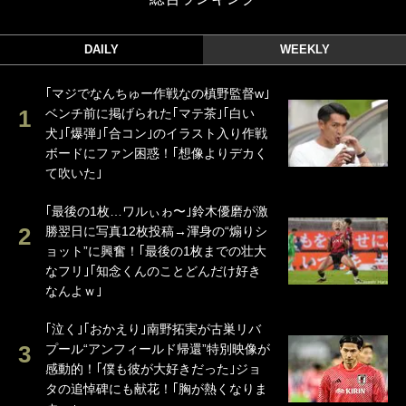
DAILY
WEEKLY
｢マジでなんちゅー作戦なの槙野監督w｣
ベンチ前に掲げられた｢マテ茶｣｢白い
犬｣｢爆弾｣｢合コン｣のイラスト入り作戦
ボードにファン困惑！｢想像よりデカく
て吹いた｣
｢最後の1枚…ワルぃゎ〜｣鈴木優磨が激
勝翌日に写真12枚投稿→渾身の“煽りシ
ョット”に興奮！｢最後の1枚までの壮大
なフリ｣｢知念くんのことどんだけ好き
なんよｗ｣
｢泣く｣｢おかえり｣南野拓実が古巣リバ
プール“アンフィールド帰還”特別映像が
感動的！｢僕も彼が大好きだった｣ジョ
タの追悼碑にも献花！｢胸が熱くなりま