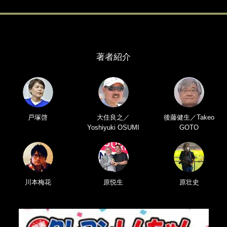
著者紹介
戸塚啓
大住良之／
後藤健生／Takeo
Yoshiyuki OSUMI
GOTO
川本梅花
原悦生
原壮史