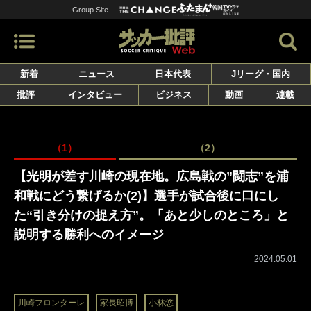
Group Site
新着
ニュース
日本代表
Jリーグ・国内
批評
インタビュー
ビジネス
動画
連載
（1）
（2）
【光明が差す川崎の現在地。広島戦の”闘志”を浦
和戦にどう繋げるか(2)】選手が試合後に口にし
た“引き分けの捉え方”。「あと少しのところ」と
説明する勝利へのイメージ
2024.05.01
川崎フロンターレ
家長昭博
小林悠