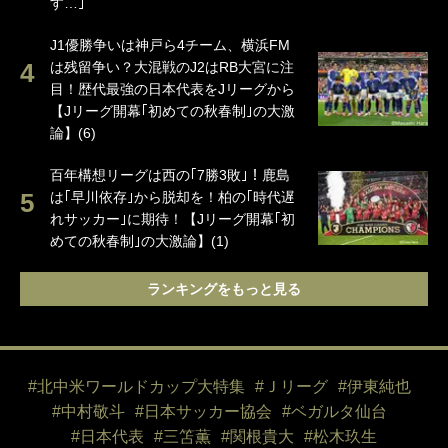
す…｣
J1優勝争いは神戸ら4チーム、横浜FM
は残留争い？大混戦のJ2はRB大宮に注
目！歴代最強の日本代表をJリーグから
【Jリーグ開幕｢初めての秋春制｣の大激
論】(6)
百年構想リーグは西の｢7勝3敗｣！鹿島
は｢早川依存｣から脱却を！柏の｢時代遅
れサッカー｣に期待！【Jリーグ開幕｢初
めての秋春制｣の大激論】(1)
ランキングをもっと見る
#北中米ワールドカップ大特集
#Ｊリーグ
#伊東純也
#中村敬斗
#日本サッカー協会
#ベガルタ仙台
#日本代表
#三笘薫
#関根貴大
#松木玖生