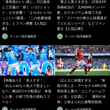
「身長差がいい感じ」川口春奈
「奥さん美人すぎる」J2清水DF
と三笘薫の「肩くっつけショッ
高橋祐治の「元AKB48メンバー
ト」が大反響！「え!かわいい!か
妻」がスタジアム来場で大反
っこいい!最高」「この絵最強過
響！「Jリーガの奥さん綺麗過ぎ
ぎる」とファン興奮【人気記
てビビるシリーズ」などファン
事】
驚き【人気記事】
サッカー批評編集部
サッカー批評編集部
【画像あり】「美人すぎ！」
「ほんまに綺麗すぎる…」「無
「めちゃめちゃ美人で羨ましい
双の美しさ」アーセナルMFの世
な〜」横浜FC小川航基が「来場
界的美人妻の「ユニフォームワ
した妻」の前で圧巻の逆転２ゴ
ンピ姿」が話題に！ 「勝利の女
ール！
神」と称えられた衝撃的投稿
サッカー批評編集部
サッカー批評編集部