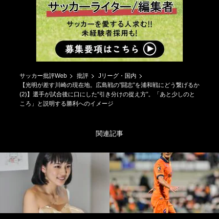
サッカー批評Web
批評
Jリーグ・国内
【光明が差す川崎の現在地。広島戦の”闘志”を浦和戦にどう繋げるか
(2)】選手が試合後に口にした“引き分けの捉え方”。「あと少しのと
ころ」と説明する勝利へのイメージ
関連記事