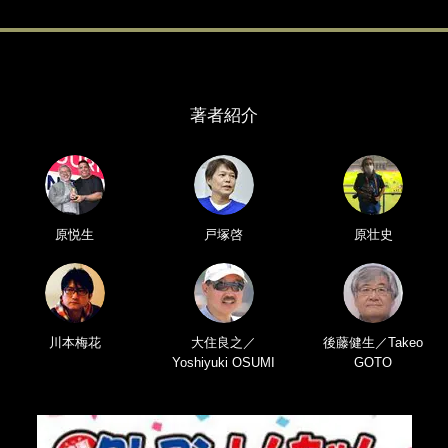
著者紹介
原悦生
戸塚啓
原壮史
川本梅花
大住良之／
後藤健生／Takeo
Yoshiyuki OSUMI
GOTO