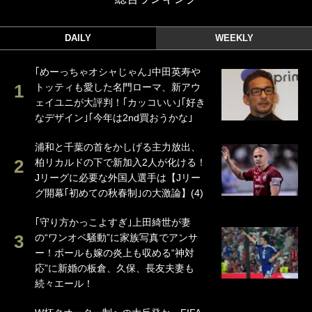
DAILY
WEEKLY
｢めーっちゃオシャじゃん｣中田英寿や
トッティも愛した名門ローマ、新アウ
ェイユニが大評判！｢カッコいい｣｢好き
なデザイン｣｢今年は2nd買おうかな｣
浦和と千葉の首をかしげる主力放出、
柏リカルドの下で新加入2人が化ける！
Jリーグに必要な外国人選手は【Jリー
グ開幕｢初めての秋春制｣の大激論】(4)
｢守り方かっこよすぎ｣上田綺世が妻
の“ワンオペ騒動”に家族写真でアンサ
ー！ボールも嫁の炎上も収める“神対
応”に新婚の板倉、久保、長友夫妻も
続々エール！