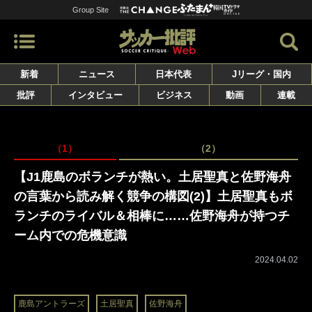
Group Site
新着
ニュース
日本代表
Jリーグ・国内
批評
インタビュー
ビジネス
動画
連載
（1）
（2）
【J1鹿島のボランチが熱い。土居聖真と佐野海舟
の言葉から読み解く競争の構図(2)】土居聖真もボ
ランチのライバル＆相棒に……佐野海舟が持つチ
ーム内での危機意識
2024.04.02
鹿島アントラーズ
土居聖真
佐野海舟