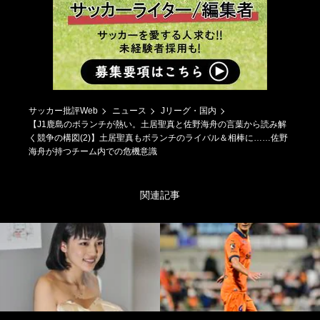
サッカー批評Web
ニュース
Jリーグ・国内
【J1鹿島のボランチが熱い。土居聖真と佐野海舟の言葉から読み解
く競争の構図(2)】土居聖真もボランチのライバル＆相棒に……佐野
海舟が持つチーム内での危機意識
関連記事