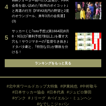
W杯クオーター制への大反発か、FIFA
会長を追い詰めた｢欧州のボイコット｣
と再選の行方【FIFA3兆円の野望と2度
のオウンゴール、来年3月の会長選】
(3)
サッカーくじ｢toto予想｣(第1664回)8月
8・9日(2)｢勝利予想7割以上｣を覆す大
穴も！サウジマネーの｢監督引き抜き｣
ドタバタ劇と、｢特別な日｣が勝敗を分
ける！
ランキングをもっと見る
#北中米ワールドカップ大特集
#伊東純也
#中村敬斗
#日本サッカー協会
#日本代表
#ジュビロ磐田
#ゲンク
#Ｊリーグ
#バイエルン・ミュンヘン
#なでしこジャパン