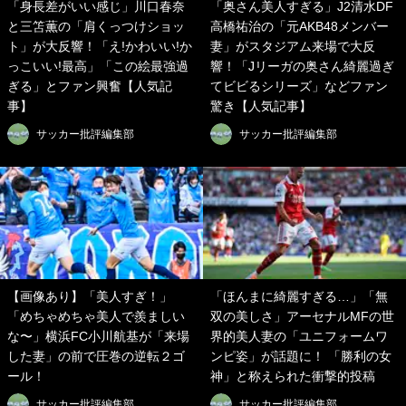
「身長差がいい感じ」川口春奈
「奥さん美人すぎる」J2清水DF
と三笘薫の「肩くっつけショッ
高橋祐治の「元AKB48メンバー
ト」が大反響！「え!かわいい!か
妻」がスタジアム来場で大反
っこいい!最高」「この絵最強過
響！「Jリーガの奥さん綺麗過ぎ
ぎる」とファン興奮【人気記
てビビるシリーズ」などファン
事】
驚き【人気記事】
サッカー批評編集部
サッカー批評編集部
【画像あり】「美人すぎ！」
「ほんまに綺麗すぎる…」「無
「めちゃめちゃ美人で羨ましい
双の美しさ」アーセナルMFの世
な〜」横浜FC小川航基が「来場
界的美人妻の「ユニフォームワ
した妻」の前で圧巻の逆転２ゴ
ンピ姿」が話題に！ 「勝利の女
ール！
神」と称えられた衝撃的投稿
サッカー批評編集部
サッカー批評編集部