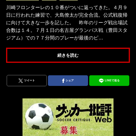
川崎フロンターレの１０番がついに返ってきた。４月９
日に行われた練習で、大島僚太が完全合流。公式戦復帰
に向けて大きな一歩を記した。 昨年のリーグ戦出場試
合数は１４。７月１日の名古屋グランパス戦（豊田スタ
ジアム）での７７分間のプレーが最後のピ…
続きを読む
ツイート
シェア
LINEで送る