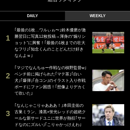
DAILY
WEEKLY
｢最後の1枚…ワルぃゎ〜｣鈴木優磨が激
勝翌日に写真12枚投稿→渾身の“煽りシ
ョット”に興奮！｢最後の1枚までの壮大
なフリ｣｢知念くんのことどんだけ好き
なんよｗ｣
｢マジでなんちゅー作戦なの槙野監督w｣
ベンチ前に掲げられた｢マテ茶｣｢白い
犬｣｢爆弾｣｢合コン｣のイラスト入り作戦
ボードにファン困惑！｢想像よりデカく
て吹いた｣
｢なんじゃこりゃあああ！｣本田圭佑の
古巣ミラン、漆黒×蛍光レッドの超絶ク
ールな新サードユニに世界が熱狂｢サー
ドなのにズルい｣｢こりゃかっけえわ｣