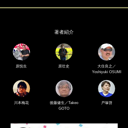
著者紹介
原悦生
原壮史
大住良之／
Yoshiyuki OSUMI
川本梅花
後藤健生／Takeo
戸塚啓
GOTO