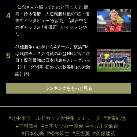
｢知念さんを煽ってたのと同じ人？｣鹿
島・鈴木優磨、大逆転勝利後の“超・優
等生インタビュー”が話題！｢試合中と
のギャップw｣｢礼儀正しいイケメンや
な」
J1優勝争いは神戸ら4チーム、横浜FM
は残留争い？大混戦のJ2はRB大宮に注
目！歴代最強の日本代表をJリーグから
【Jリーグ開幕｢初めての秋春制｣の大激
論】(6)
ランキングをもっと見る
#北中米ワールドカップ大特集
#Ｊリーグ
#伊東純也
#中村敬斗
#日本サッカー協会
#ベガルタ仙台
#日本代表
#松木玖生
#三笘薫
#久保建英