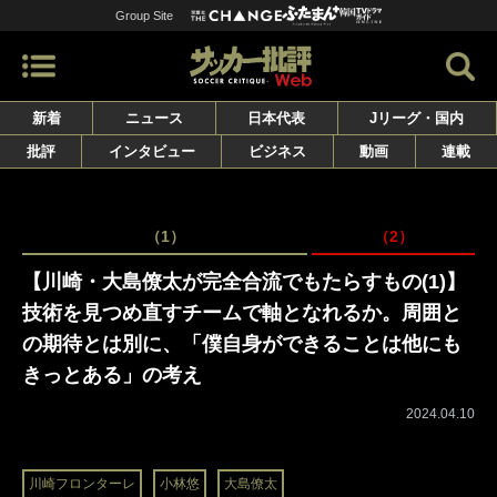
Group Site
新着
ニュース
日本代表
Jリーグ・国内
批評
インタビュー
ビジネス
動画
連載
（1）
（2）
【川崎・大島僚太が完全合流でもたらすもの(1)】
技術を見つめ直すチームで軸となれるか。周囲と
の期待とは別に、「僕自身ができることは他にも
きっとある」の考え
2024.04.10
川崎フロンターレ
小林悠
大島僚太