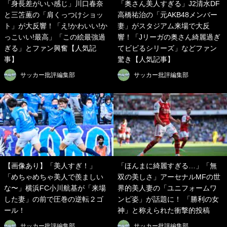
「身長差がいい感じ」川口春奈
「奥さん美人すぎる」J2清水DF
と三笘薫の「肩くっつけショッ
高橋祐治の「元AKB48メンバー
ト」が大反響！「え!かわいい!か
妻」がスタジアム来場で大反
っこいい!最高」「この絵最強過
響！「Jリーガの奥さん綺麗過ぎ
ぎる」とファン興奮【人気記
てビビるシリーズ」などファン
事】
驚き【人気記事】
サッカー批評編集部
サッカー批評編集部
【画像あり】「美人すぎ！」
「ほんまに綺麗すぎる…」「無
「めちゃめちゃ美人で羨ましい
双の美しさ」アーセナルMFの世
な〜」横浜FC小川航基が「来場
界的美人妻の「ユニフォームワ
した妻」の前で圧巻の逆転２ゴ
ンピ姿」が話題に！ 「勝利の女
ール！
神」と称えられた衝撃的投稿
サッカー批評編集部
サッカー批評編集部